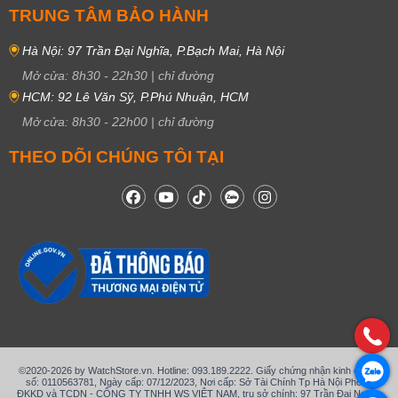
TRUNG TÂM BẢO HÀNH
Hà Nội: 97 Trần Đại Nghĩa, P.Bạch Mai, Hà Nội
Mở cửa:
8h30
-
22h30
|
chỉ đường
HCM: 92 Lê Văn Sỹ, P.Phú Nhuận, HCM
Mở cửa:
8h30
-
22h00
|
chỉ đường
THEO DÕI CHÚNG TÔI TẠI
©2020-2026 by WatchStore.vn. Hotline: 093.189.2222. Giấy chứng nhận kinh doanh
số: 0110563781, Ngày cấp: 07/12/2023, Nơi cấp: Sở Tài Chính Tp Hà Nội Phòng
ĐKKD và TCDN - CÔNG TY TNHH WS VIỆT NAM, trụ sở chính: 97 Trần Đại Nghĩa,