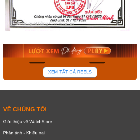
Orient Nam RA-
Casio Nam MTS-
AA0B05R19B
115D-1AVDF
9.480.000₫
2.823.000₫
8.058.000₫
2.399.550₫
Mua ngay
Mua ngay
137
81
XEM TẤT CẢ REELS
VỀ CHÚNG TÔI
Giới thiệu về WatchStore
Phản ánh - Khiếu nại