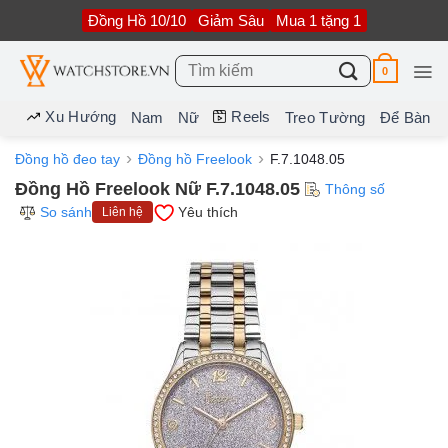
Bỏ
Đồng Hồ 10/10
Giảm Sâu
Mua 1 tặng 1
qua
nội
dung
Tìm
0
kiếm:
Xu Hướng
Reels
Nam
Nữ
Treo Tường
Để Bàn
Đồng hồ đeo tay
Đồng hồ Freelook
F.7.1048.05
Đồng Hồ Freelook Nữ F.7.1048.05
Thông số
So sánh
Yêu thích
Liên hệ