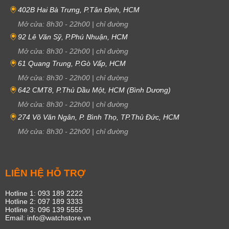
402B Hai Bà Trưng, P.Tân Định, HCM
Mở cửa:
8h30
-
22h00
|
chỉ đường
92 Lê Văn Sỹ, P.Phú Nhuận, HCM
Mở cửa:
8h30
-
22h00
|
chỉ đường
61 Quang Trung, P.Gò Vấp, HCM
Mở cửa:
8h30
-
22h00
|
chỉ đường
642 CMT8, P.Thủ Dầu Một, HCM (Bình Dương)
Mở cửa:
8h30
-
22h00
|
chỉ đường
274 Võ Văn Ngân, P. Bình Thọ, TP.Thủ Đức, HCM
Mở cửa:
8h30
-
22h00
|
chỉ đường
LIÊN HỆ HỖ TRỢ
Hotline 1: 093 189 2222
Hotline 2: 097 189 3333
Hotline 3: 096 139 5555
Email: info@watchstore.vn