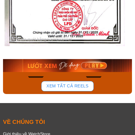
Orient Nam RA-
Casio Nam MTS-
AA0B05R19B
115D-1AVDF
9.480.000₫
2.823.000₫
8.058.000₫
2.399.550₫
Mua ngay
Mua ngay
150
85
XEM TẤT CẢ REELS
VỀ CHÚNG TÔI
Giới thiệu về WatchStore