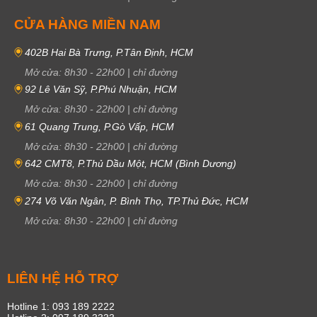
CỬA HÀNG MIỀN NAM
402B Hai Bà Trưng, P.Tân Định, HCM
Mở cửa:
8h30
-
22h00
|
chỉ đường
92 Lê Văn Sỹ, P.Phú Nhuận, HCM
Mở cửa:
8h30
-
22h00
|
chỉ đường
61 Quang Trung, P.Gò Vấp, HCM
Mở cửa:
8h30
-
22h00
|
chỉ đường
642 CMT8, P.Thủ Dầu Một, HCM (Bình Dương)
Mở cửa:
8h30
-
22h00
|
chỉ đường
274 Võ Văn Ngân, P. Bình Thọ, TP.Thủ Đức, HCM
Mở cửa:
8h30
-
22h00
|
chỉ đường
LIÊN HỆ HỖ TRỢ
Hotline 1: 093 189 2222