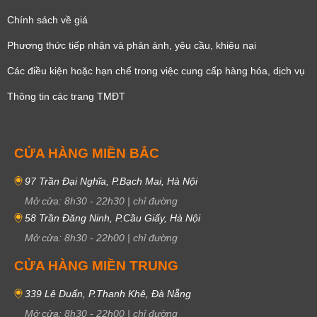
Chính sách về giá
Phương thức tiếp nhận và phản ánh, yêu cầu, khiêu nại
Các điều kiện hoặc hạn chế trong việc cung cấp hàng hóa, dịch vụ
Thông tin các trang TMĐT
CỬA HÀNG MIỀN BẮC
97 Trần Đại Nghĩa, P.Bạch Mai, Hà Nội
Mở cửa:
8h30
-
22h30
|
chỉ đường
58 Trần Đăng Ninh, P.Cầu Giấy, Hà Nội
Mở cửa:
8h30
-
22h00
|
chỉ đường
CỬA HÀNG MIỀN TRUNG
339 Lê Duẩn, P.Thanh Khê, Đà Nẵng
Mở cửa:
8h30
-
22h00
|
chỉ đường