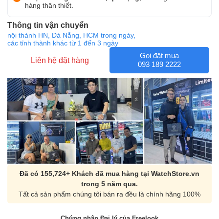
hàng thân thiết.
Thông tin vận chuyển
nội thành HN, Đà Nẵng, HCM trong ngày,
các tỉnh thành khác từ 1 đến 3 ngày
Gọi đặt mua
Liên hệ đặt hàng
093 189 2222
Đã có 155,724+ Khách đã mua hàng tại WatchStore.vn
trong 5 năm qua.
Tất cả sản phẩm chúng tôi bán ra đều là chính hãng 100%
Chứng nhận Đại lý của Freelook