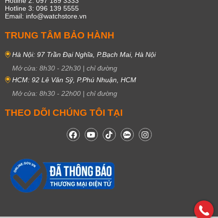
Hotline 2: 097 189 3333
Hotline 3: 096 139 5555
Email: info@watchstore.vn
TRUNG TÂM BẢO HÀNH
Hà Nội: 97 Trần Đại Nghĩa, P.Bạch Mai, Hà Nội
Mở cửa:
8h30
-
22h30
|
chỉ đường
HCM: 92 Lê Văn Sỹ, P.Phú Nhuận, HCM
Mở cửa:
8h30
-
22h00
|
chỉ đường
THEO DÕI CHÚNG TÔI TẠI