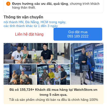
Được hưởng các ưu đãi, quà tặng
, chương trình khách
hàng thân thiết.
Thông tin vận chuyển
nội thành HN, Đà Nẵng, HCM trong ngày,
các tỉnh thành khác từ 1 đến 3 ngày
Gọi đặt mua
Liên hệ đặt hàng
093 189 2222
Đã có 155,724+ Khách đã mua hàng tại WatchStore.vn
trong 5 năm qua.
Tất cả sản phẩm chúng tôi bán ra đều là chính hãng 100%