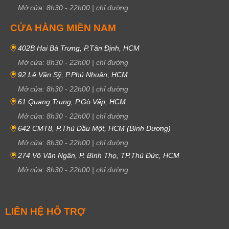
Mở cửa:
8h30
-
22h00
|
chỉ đường
CỬA HÀNG MIỀN NAM
402B Hai Bà Trưng, P.Tân Định, HCM
Mở cửa:
8h30
-
22h00
|
chỉ đường
92 Lê Văn Sỹ, P.Phú Nhuận, HCM
Mở cửa:
8h30
-
22h00
|
chỉ đường
61 Quang Trung, P.Gò Vấp, HCM
Mở cửa:
8h30
-
22h00
|
chỉ đường
642 CMT8, P.Thủ Dầu Một, HCM (Bình Dương)
Mở cửa:
8h30
-
22h00
|
chỉ đường
274 Võ Văn Ngân, P. Bình Thọ, TP.Thủ Đức, HCM
Mở cửa:
8h30
-
22h00
|
chỉ đường
LIÊN HỆ HỖ TRỢ