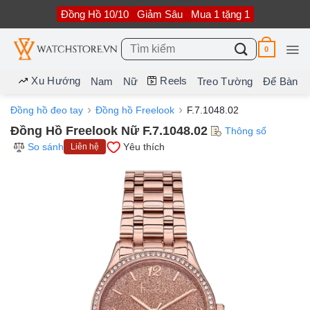
Bỏ
Đồng Hồ 10/10
Giảm Sâu
Mua 1 tặng 1
qua
nội
dung
Tìm
0
kiếm:
Xu Hướng
Reels
Nam
Nữ
Treo Tường
Để Bàn
Đồng hồ đeo tay
Đồng hồ Freelook
F.7.1048.02
Đồng Hồ Freelook Nữ F.7.1048.02
Thông số
So sánh
Yêu thích
Liên hệ