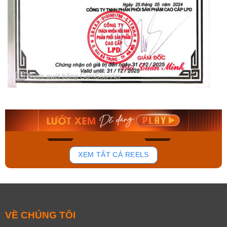
Orient Nam RA-
Casio Nam MTS-
AA0B05R19B
115D-1AVDF
9.480.000₫
2.823.000₫
8.058.000₫
2.399.550₫
Mua ngay
Mua ngay
150
84
XEM TẤT CẢ REELS
VỀ CHÚNG TÔI