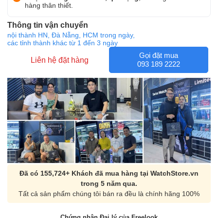
hàng thân thiết.
Thông tin vận chuyển
nội thành HN, Đà Nẵng, HCM trong ngày,
các tỉnh thành khác từ 1 đến 3 ngày
Gọi đặt mua
Liên hệ đặt hàng
093 189 2222
Đã có 155,724+ Khách đã mua hàng tại WatchStore.vn
trong 5 năm qua.
Tất cả sản phẩm chúng tôi bán ra đều là chính hãng 100%
Chứng nhận Đại lý của Freelook