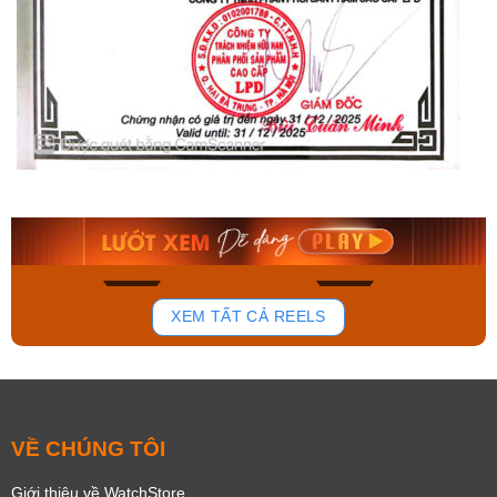
Orient Nam RA-
Casio Nam MTS-
AA0B05R19B
115D-1AVDF
9.480.000₫
2.823.000₫
8.058.000₫
2.399.550₫
Mua ngay
Mua ngay
140
83
XEM TẤT CẢ REELS
VỀ CHÚNG TÔI
Giới thiệu về WatchStore