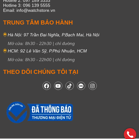
Hotline 2: 097 189 3333
Hotline 3: 096 139 5555
Email: info@watchstore.vn
TRUNG TÂM BẢO HÀNH
Hà Nội: 97 Trần Đại Nghĩa, P.Bạch Mai, Hà Nội
Mở cửa:
8h30
-
22h30
|
chỉ đường
HCM: 92 Lê Văn Sỹ, P.Phú Nhuận, HCM
Mở cửa:
8h30
-
22h00
|
chỉ đường
THEO DÕI CHÚNG TÔI TẠI