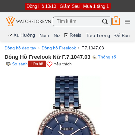
Bỏ
Đồng Hồ 10/10
Giảm Sâu
Mua 1 tặng 1
qua
nội
dung
Tìm
0
kiếm:
Xu Hướng
Reels
Nam
Nữ
Treo Tường
Để Bàn
Đồng hồ đeo tay
Đồng hồ Freelook
F.7.1047.03
Đồng Hồ Freelook Nữ F.7.1047.03
Thông số
So sánh
Yêu thích
Liên hệ