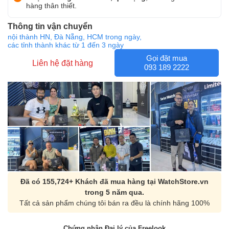
hàng thân thiết.
Thông tin vận chuyển
nội thành HN, Đà Nẵng, HCM trong ngày,
các tỉnh thành khác từ 1 đến 3 ngày
Gọi đặt mua
Liên hệ đặt hàng
093 189 2222
Đã có 155,724+ Khách đã mua hàng tại WatchStore.vn
trong 5 năm qua.
Tất cả sản phẩm chúng tôi bán ra đều là chính hãng 100%
Chứng nhận Đại lý của Freelook