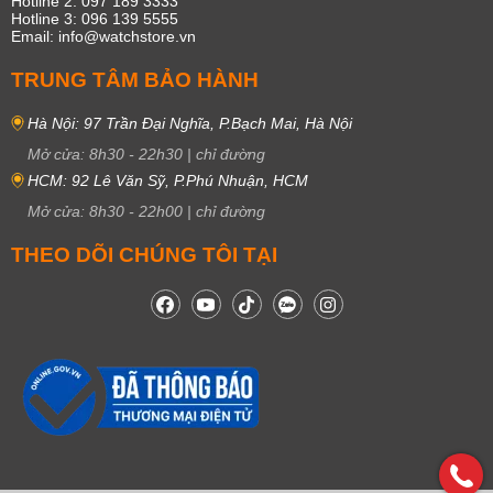
Hotline 2: 097 189 3333
Hotline 3: 096 139 5555
Email: info@watchstore.vn
TRUNG TÂM BẢO HÀNH
Hà Nội: 97 Trần Đại Nghĩa, P.Bạch Mai, Hà Nội
Mở cửa:
8h30
-
22h30
|
chỉ đường
HCM: 92 Lê Văn Sỹ, P.Phú Nhuận, HCM
Mở cửa:
8h30
-
22h00
|
chỉ đường
THEO DÕI CHÚNG TÔI TẠI