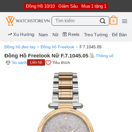
Bỏ
Đồng Hồ 10/10
Giảm Sâu
Mua 1 tặng 1
qua
nội
dung
Tìm
0
kiếm:
Xu Hướng
Reels
Nam
Nữ
Treo Tường
Để Bàn
Đồng hồ đeo tay
Đồng hồ Freelook
F.7.1045.05
Đồng Hồ Freelook Nữ F.7.1045.05
Thông số
So sánh
Yêu thích
Liên hệ