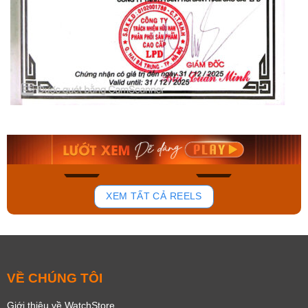
Orient Nam RA-
Casio Nam MTS-
AA0B05R19B
115D-1AVDF
9.480.000₫
2.823.000₫
8.058.000₫
2.399.550₫
Mua ngay
Mua ngay
166
92
XEM TẤT CẢ REELS
VỀ CHÚNG TÔI
Giới thiệu về WatchStore