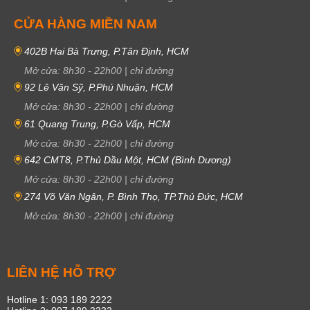
CỬA HÀNG MIỀN NAM
402B Hai Bà Trưng, P.Tân Định, HCM
Mở cửa:
8h30
-
22h00
|
chỉ đường
92 Lê Văn Sỹ, P.Phú Nhuận, HCM
Mở cửa:
8h30
-
22h00
|
chỉ đường
61 Quang Trung, P.Gò Vấp, HCM
Mở cửa:
8h30
-
22h00
|
chỉ đường
642 CMT8, P.Thủ Dầu Một, HCM (Bình Dương)
Mở cửa:
8h30
-
22h00
|
chỉ đường
274 Võ Văn Ngân, P. Bình Thọ, TP.Thủ Đức, HCM
Mở cửa:
8h30
-
22h00
|
chỉ đường
LIÊN HỆ HỖ TRỢ
Hotline 1: 093 189 2222