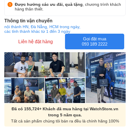
Được hưởng các ưu đãi, quà tặng
, chương trình khách
hàng thân thiết.
Thông tin vận chuyển
nội thành HN, Đà Nẵng, HCM trong ngày,
các tỉnh thành khác từ 1 đến 3 ngày
Gọi đặt mua
Liên hệ đặt hàng
093 189 2222
Đã có 155,724+ Khách đã mua hàng tại WatchStore.vn
trong 5 năm qua.
Tất cả sản phẩm chúng tôi bán ra đều là chính hãng 100%