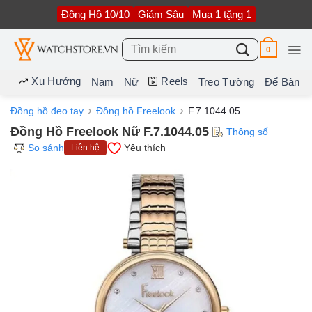
Bỏ
Đồng Hồ 10/10
Giảm Sâu
Mua 1 tặng 1
qua
nội
dung
Tìm
0
kiếm:
Xu Hướng
Reels
Nam
Nữ
Treo Tường
Để Bàn
Đồng hồ đeo tay
Đồng hồ Freelook
F.7.1044.05
Đồng Hồ Freelook Nữ F.7.1044.05
Thông số
So sánh
Yêu thích
Liên hệ