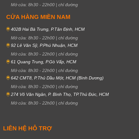
Mở cửa:
8h30
-
22h00
|
chỉ đường
CỬA HÀNG MIỀN NAM
402B Hai Bà Trưng, P.Tân Định, HCM
Mở cửa:
8h30
-
22h00
|
chỉ đường
92 Lê Văn Sỹ, P.Phú Nhuận, HCM
Mở cửa:
8h30
-
22h00
|
chỉ đường
61 Quang Trung, P.Gò Vấp, HCM
Mở cửa:
8h30
-
22h00
|
chỉ đường
642 CMT8, P.Thủ Dầu Một, HCM (Bình Dương)
Mở cửa:
8h30
-
22h00
|
chỉ đường
274 Võ Văn Ngân, P. Bình Thọ, TP.Thủ Đức, HCM
Mở cửa:
8h30
-
22h00
|
chỉ đường
LIÊN HỆ HỖ TRỢ