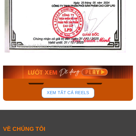
Orient Nam RA-
Casio Nam MTS-
AA0B05R19B
115D-1AVDF
9.480.000₫
2.823.000₫
8.058.000₫
2.399.550₫
Mua ngay
Mua ngay
179
102
XEM TẤT CẢ REELS
VỀ CHÚNG TÔI