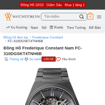
Bỏ
Đồng Hồ 10/10
Giảm Sâu
Mua 1 tặng 1
qua
nội
dung
Tìm
0
kiếm:
Xu Hướng
Reels
Nam
Nữ
Treo Tường
Để Bàn
Đồng hồ đeo tay
Frederique Constant
FC-310DGSKT4TNH6B
Đồng Hồ Frederique Constant Nam FC-
310DGSKT4TNH6B
Thông số
So sánh
Yêu thích
Liên hệ