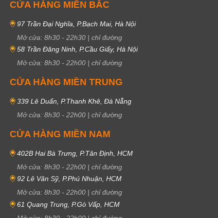
CỬA HÀNG MIỀN BẮC
97 Trần Đại Nghĩa, P.Bạch Mai, Hà Nội
Mở cửa:
8h30
-
22h30
|
chỉ đường
58 Trần Đăng Ninh, P.Cầu Giấy, Hà Nội
Mở cửa:
8h30
-
22h00
|
chỉ đường
CỬA HÀNG MIỀN TRUNG
339 Lê Duẩn, P.Thanh Khê, Đà Nẵng
Mở cửa:
8h30
-
22h00
|
chỉ đường
CỬA HÀNG MIỀN NAM
402B Hai Bà Trưng, P.Tân Định, HCM
Mở cửa:
8h30
-
22h00
|
chỉ đường
92 Lê Văn Sỹ, P.Phú Nhuận, HCM
Mở cửa:
8h30
-
22h00
|
chỉ đường
61 Quang Trung, P.Gò Vấp, HCM
Mở cửa:
8h30
-
22h00
|
chỉ đường