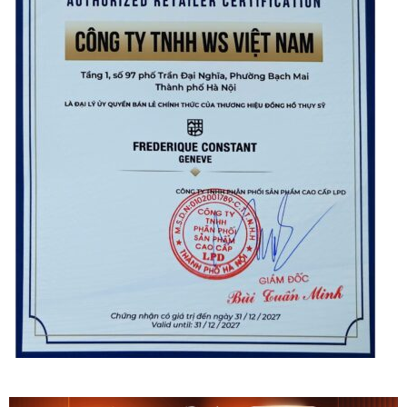
Orient Nam RA-
Casio Nam MTS-
AA0B05R19B
115D-1AVDF
9.480.000₫
2.823.000₫
8.058.000₫
2.399.550₫