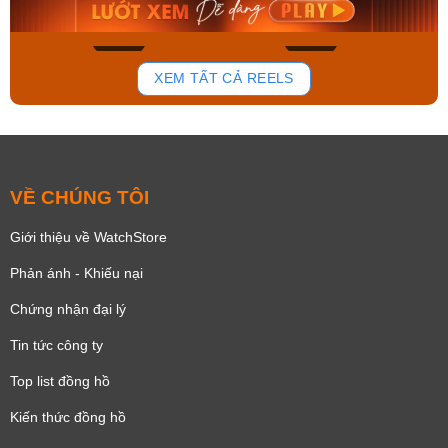
Mua ngay
Mua ngay
194
109
XEM TẤT CẢ REELS
VỀ CHÚNG TÔI
Giới thiệu về WatchStore
Phản ánh - Khiếu nại
Chứng nhận đại lý
Tin tức công ty
Top list đồng hồ
Kiến thức đồng hồ