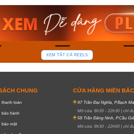
am MTS-
Casio Nam MTS-
Casio U
VDF
RS100L-1AVDF
230EL-
₫
4.276.000₫
2.117.0
50₫
3.634.600₫
1.799.
ay
Mua ngay
Mua 
83
41
XEM TẤT CẢ REELS
 SÁCH CHUNG
CỬA HÀNG MIỀN BẮ
 thanh toán
97 Trần Đại Nghĩa, P.Bạch Ma
Mở cửa:
8h30
-
22h30
|
chỉ đ
h bảo hành
58 Trần Đăng Ninh, P.Cầu Giấ
h bảo mật
Mở cửa:
8h30
-
22h00
|
chỉ đ