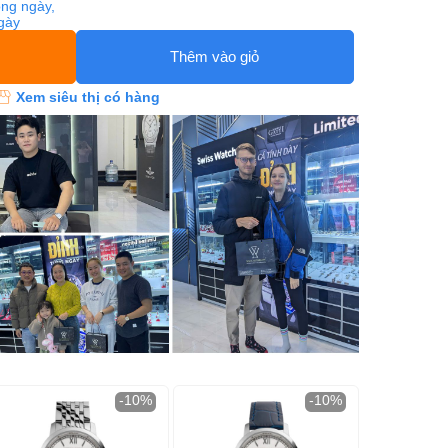
ng ngày,
ngày
Thêm vào giỏ
Xem siêu thị có hàng
-10%
-10%