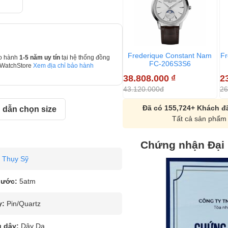
Frederique Constant Nam
Fr
o hành
1-5 năm uy tín
tại hệ thống đồng
FC-206S3S6
 WatchStore
Xem địa chỉ bảo hành
38.808.000
₫
2
43.120.000đ
26
Đã có 155,724+ Khách đã
dẫn chọn size
Tất cả sản phẩm 
Chứng nhận Đại
Thụy Sỹ
nước:
5atm
y:
Pin/Quartz
u dây:
Dây Da