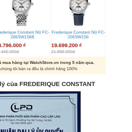
ederique Constant Nữ FC-
Frederique Constant Nữ FC-
Frederique 
206SW1S6B
206SW1S6
206MP
3.796.000
₫
19.699.200
₫
90.396.00
.440.000đ
21.888.000đ
100.440.000
 mua hàng tại WatchStore.vn trong 5 năm qua.
chúng tôi bán ra đều là chính hãng 100%
 lý của FREDERIQUE CONSTANT