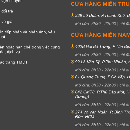
 vận chuyển
CỬA HÀNG MIỀN TR
đổi trả
339 Lê Duẩn, P.Thanh Khê, 
 về giá
Mở cửa:
8h30
-
22h00
|
chỉ đ
c tiếp nhận và phản ánh, yêu
CỬA HÀNG MIỀN NA
nại
402B Hai Bà Trưng, P.Tân Đị
iện hoặc hạn chế trong việc cung
óa, dịch vụ
Mở cửa:
8h30
-
22h00
|
chỉ đ
92 Lê Văn Sỹ, P.Phú Nhuận,
các trang TMĐT
Mở cửa:
8h30
-
22h00
|
chỉ đ
61 Quang Trung, P.Gò Vấp,
Mở cửa:
8h30
-
22h00
|
chỉ đ
642 CMT8, P.Thủ Dầu Một, H
Dương)
Mở cửa:
8h30
-
22h00
|
chỉ đ
274 Võ Văn Ngân, P. Bình Th
Đức, HCM
Mở cửa:
8h30
-
22h00
|
chỉ đ