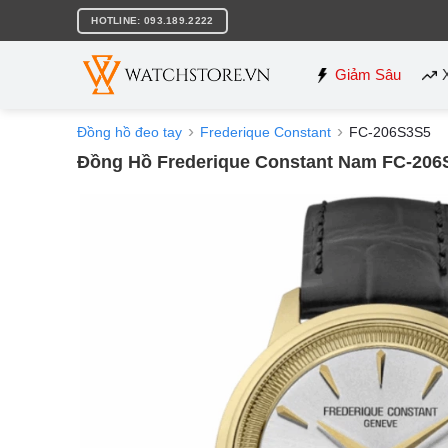
Bỏ
HOTLINE: 093.189.2222
qua
nội
dung
Giảm Sâu
Đồng hồ đeo tay
Frederique Constant
FC-206S3S5
Đồng Hồ Frederique Constant Nam FC-206