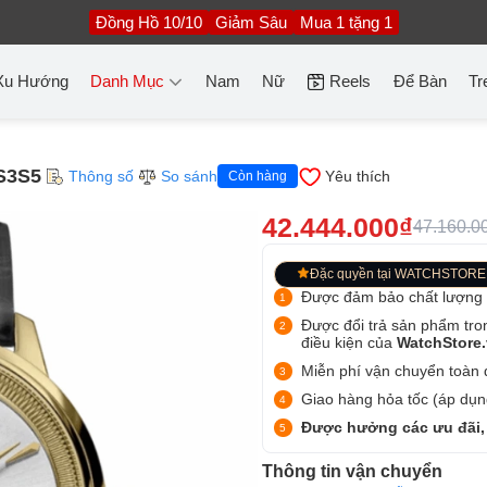
Đồng Hồ 10/10
Giảm Sâu
Mua 1 tặng 1
Xu Hướng
Danh Mục
Nam
Nữ
Reels
Để Bàn
Tr
S3S5
Thông số
So sánh
Yêu thích
Còn hàng
42.444.000₫
47.160.0
Đặc quyền tại WATCHSTORE
Được đảm bảo chất lượng
Được đổi trả sản phẩm tro
điều kiện của
WatchStore
Miễn phí vận chuyển toàn q
Giao hàng hỏa tốc (áp dụng
Được hưởng các ưu đãi,
Thông tin vận chuyển