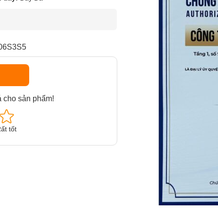
206S3S5
á cho sản phẩm!
ất tốt