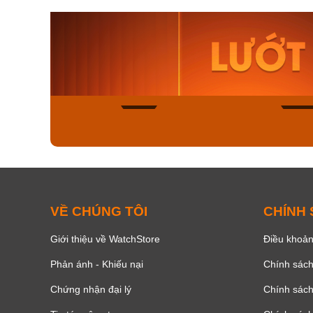
Orient Nam RA-
Casio N
AA0B05R19B
115D-1A
9.480.000₫
2.823.000
8.058.000₫
2.399.5
Mua ngay
Mua ng
142
VỀ CHÚNG TÔI
CHÍNH
Giới thiệu về WatchStore
Điều khoản
Phản ánh - Khiếu nại
Chính sác
Chứng nhận đại lý
Chính sác