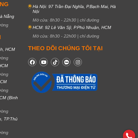
UNG
Hà Nội: 97 Trần Đại Nghĩa, P.Bạch Mai, Hà
Nội
Đà Nẵng
Mở cửa:
8h30
-
22h30
|
chỉ đường
ường
HCM: 92 Lê Văn Sỹ, P.Phú Nhuận, HCM
Mở cửa:
8h30
-
22h00
|
chỉ đường
M
THEO DÕI CHÚNG TÔI TẠI
nh, HCM
ường
 HCM
ường
 HCM
ường
CM (Bình
ường
ọ, TP.Thủ
ường