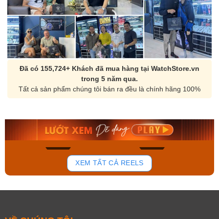
Đã có 155,724+ Khách đã mua hàng tại WatchStore.vn
trong 5 năm qua.
Tất cả sản phẩm chúng tôi bán ra đều là chính hãng 100%
Orient Nam RA-
Casio Nam MTS-
AA0B05R19B
115D-1AVDF
9.480.000₫
2.823.000₫
8.058.000₫
2.399.550₫
Mua ngay
Mua ngay
136
81
XEM TẤT CẢ REELS