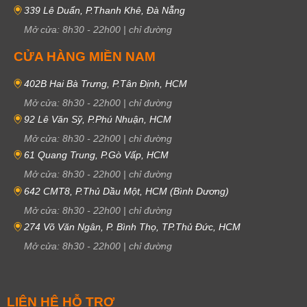
339 Lê Duẩn, P.Thanh Khê, Đà Nẵng
Mở cửa:
8h30
-
22h00
|
chỉ đường
CỬA HÀNG MIỀN NAM
402B Hai Bà Trưng, P.Tân Định, HCM
Mở cửa:
8h30
-
22h00
|
chỉ đường
92 Lê Văn Sỹ, P.Phú Nhuận, HCM
Mở cửa:
8h30
-
22h00
|
chỉ đường
61 Quang Trung, P.Gò Vấp, HCM
Mở cửa:
8h30
-
22h00
|
chỉ đường
642 CMT8, P.Thủ Dầu Một, HCM (Bình Dương)
Mở cửa:
8h30
-
22h00
|
chỉ đường
274 Võ Văn Ngân, P. Bình Thọ, TP.Thủ Đức, HCM
Mở cửa:
8h30
-
22h00
|
chỉ đường
LIÊN HỆ HỖ TRỢ