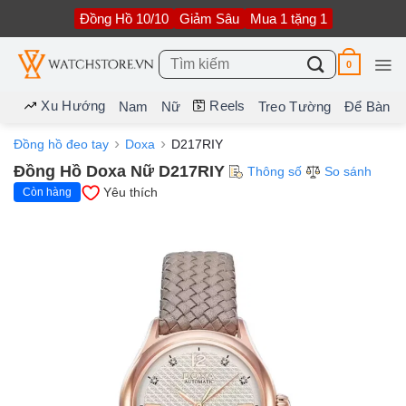
Bỏ
Đồng Hồ 10/10
Giảm Sâu
Mua 1 tặng 1
qua
nội
dung
Tìm
0
kiếm:
Xu Hướng
Reels
Nam
Nữ
Treo Tường
Để Bàn
Đồng hồ đeo tay
Doxa
D217RIY
Đồng Hồ Doxa Nữ D217RIY
Thông số
So sánh
Yêu thích
Còn hàng