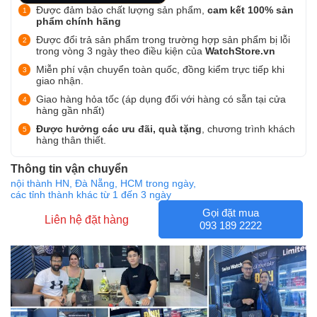
Được đảm bảo chất lượng sản phẩm,
cam kết 100% sản
phẩm chính hãng
Được đổi trả sản phẩm trong trường hợp sản phẩm bị lỗi
trong vòng 3 ngày theo điều kiện của
WatchStore.vn
Miễn phí vận chuyển toàn quốc, đồng kiểm trực tiếp khi
giao nhận.
Giao hàng hỏa tốc (áp dụng đối với hàng có sẵn tại cửa
hàng gần nhất)
Được hưởng các ưu đãi, quà tặng
, chương trình khách
hàng thân thiết.
Thông tin vận chuyển
nội thành HN, Đà Nẵng, HCM trong ngày,
các tỉnh thành khác từ 1 đến 3 ngày
Gọi đặt mua
Liên hệ đặt hàng
093 189 2222