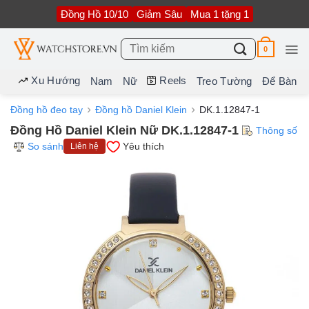
Bỏ
Đồng Hồ 10/10
Giảm Sâu
Mua 1 tặng 1
qua
nội
dung
Tìm
0
kiếm:
Xu Hướng
Reels
Nam
Nữ
Treo Tường
Để Bàn
Đồng hồ đeo tay
Đồng hồ Daniel Klein
DK.1.12847-1
Đồng Hồ Daniel Klein Nữ DK.1.12847-1
Thông số
So sánh
Yêu thích
Liên hệ