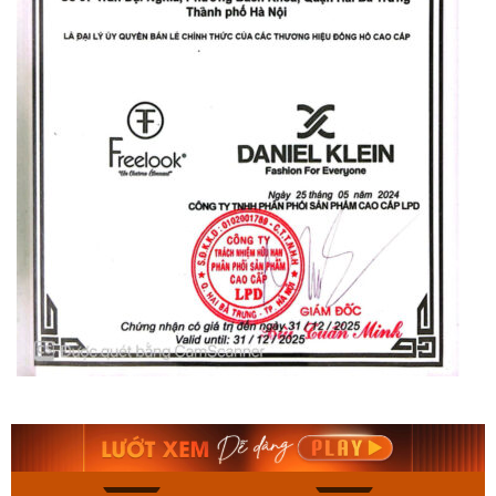
Orient Nam RA-
Casio Nam MTS-
AA0B05R19B
115D-1AVDF
9.480.000₫
2.823.000₫
8.058.000₫
2.399.550₫
Mua ngay
Mua ngay