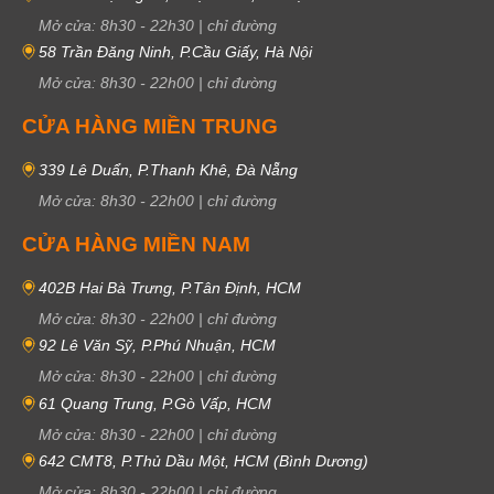
Mở cửa:
8h30
-
22h30
|
chỉ đường
58 Trần Đăng Ninh, P.Cầu Giấy, Hà Nội
Mở cửa:
8h30
-
22h00
|
chỉ đường
CỬA HÀNG MIỀN TRUNG
339 Lê Duẩn, P.Thanh Khê, Đà Nẵng
Mở cửa:
8h30
-
22h00
|
chỉ đường
CỬA HÀNG MIỀN NAM
402B Hai Bà Trưng, P.Tân Định, HCM
Mở cửa:
8h30
-
22h00
|
chỉ đường
92 Lê Văn Sỹ, P.Phú Nhuận, HCM
Mở cửa:
8h30
-
22h00
|
chỉ đường
61 Quang Trung, P.Gò Vấp, HCM
Mở cửa:
8h30
-
22h00
|
chỉ đường
642 CMT8, P.Thủ Dầu Một, HCM (Bình Dương)
Mở cửa:
8h30
-
22h00
|
chỉ đường