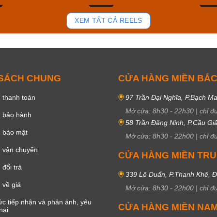
102
51
XEM TẤT CẢ REELS
 SÁCH CHUNG
CỬA HÀNG MIỀN BẮ
 thanh toán
97 Trần Đại Nghĩa, P.Bạch Ma
Mở cửa:
8h30
-
22h30
|
chỉ đ
h bảo hành
58 Trần Đăng Ninh, P.Cầu Giấ
h bảo mật
Mở cửa:
8h30
-
22h00
|
chỉ đ
 vận chuyển
CỬA HÀNG MIỀN TR
đổi trả
339 Lê Duẩn, P.Thanh Khê, 
 về giá
Mở cửa:
8h30
-
22h00
|
chỉ đ
c tiếp nhận và phản ánh, yêu
CỬA HÀNG MIỀN NA
nại