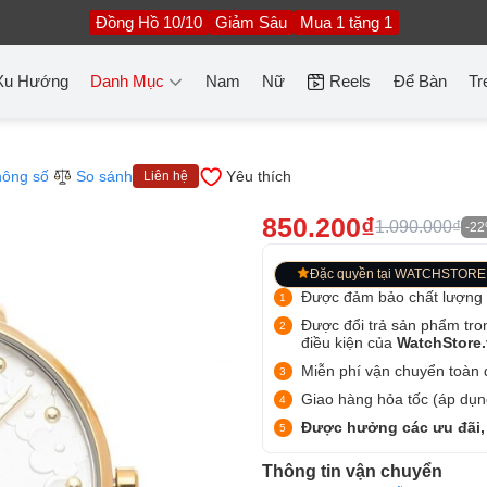
Đồng Hồ 10/10
Giảm Sâu
Mua 1 tặng 1
Xu Hướng
Danh Mục
Nam
Nữ
Reels
Để Bàn
Tr
ông số
So sánh
Yêu thích
Liên hệ
850.200₫
1.090.000₫
-2
Đặc quyền tại WATCHSTORE
Được đảm bảo chất lượng
Được đổi trả sản phẩm tro
điều kiện của
WatchStore
Miễn phí vận chuyển toàn q
Giao hàng hỏa tốc (áp dụng
Được hưởng các ưu đãi,
Thông tin vận chuyển