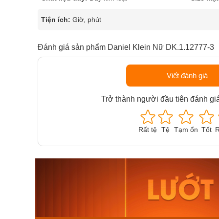
Tiện ích:
Giờ, phút
Đánh giá sản phẩm Daniel Klein Nữ DK.1.12777-3
Viết đánh giá
Trở thành người đầu tiên đánh gi
Rất tệ
Tệ
Tạm ổn
Tốt
R
Orient Nam RA-
Casio N
AA0B05R19B
115D-1A
9.480.000₫
2.823.000
8.058.000₫
2.399.5
Mua ngay
Mua ng