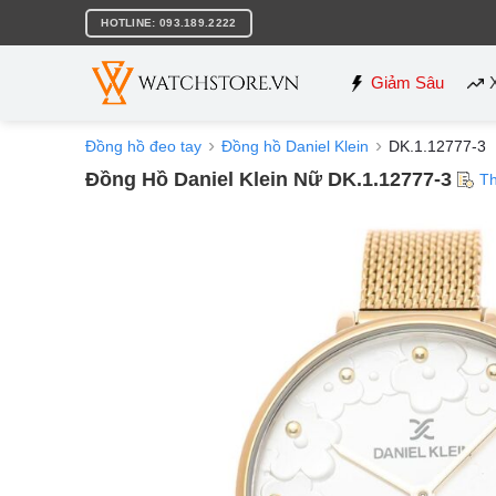
Bỏ
HOTLINE: 093.189.2222
qua
nội
dung
Giảm Sâu
Đồng hồ đeo tay
Đồng hồ Daniel Klein
DK.1.12777-3
Đồng Hồ Daniel Klein Nữ DK.1.12777-3
Th