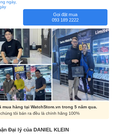
ng ngày,
ngày
Gọi đặt mua
093 189 2222
 mua hàng tại WatchStore.vn trong 5 năm qua.
chúng tôi bán ra đều là chính hãng 100%
ận Đại lý của DANIEL KLEIN