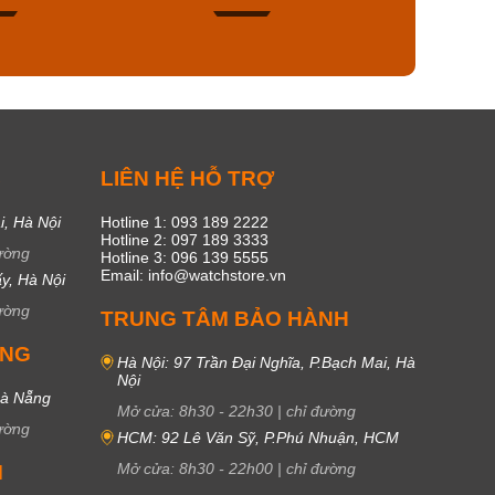
53
20
C
LIÊN HỆ HỖ TRỢ
i, Hà Nội
Hotline 1: 093 189 2222
Hotline 2: 097 189 3333
ường
Hotline 3: 096 139 5555
Email: info@watchstore.vn
y, Hà Nội
ường
TRUNG TÂM BẢO HÀNH
UNG
Hà Nội: 97 Trần Đại Nghĩa, P.Bạch Mai, Hà
Nội
Đà Nẵng
Mở cửa:
8h30
-
22h30
|
chỉ đường
ường
HCM: 92 Lê Văn Sỹ, P.Phú Nhuận, HCM
Mở cửa:
8h30
-
22h00
|
chỉ đường
M