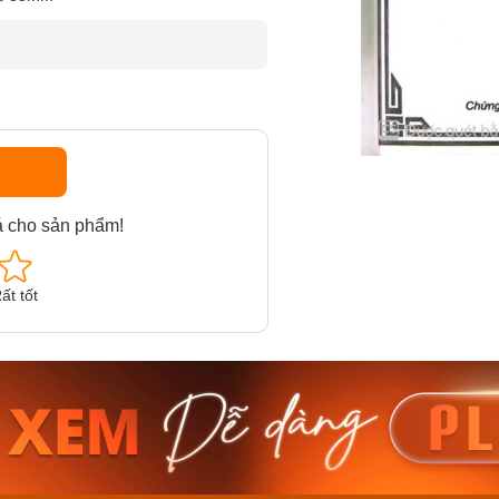
á cho sản phẩm!
ất tốt
am MTS-
Casio Nam MTS-
Casio U
VDF
RS100L-1AVDF
230EL-
₫
4.276.000₫
2.117.0
50₫
3.634.600₫
1.799.
ay
Mua ngay
Mua 