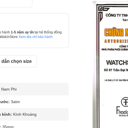
o hành
1-5 năm uy tín
tại hệ thống đồng
 WatchStore
Xem địa chỉ bảo hành
dẫn chọn size
Nam Phi
nước:
3atm
u kính:
Kính Khoáng
:
35mm