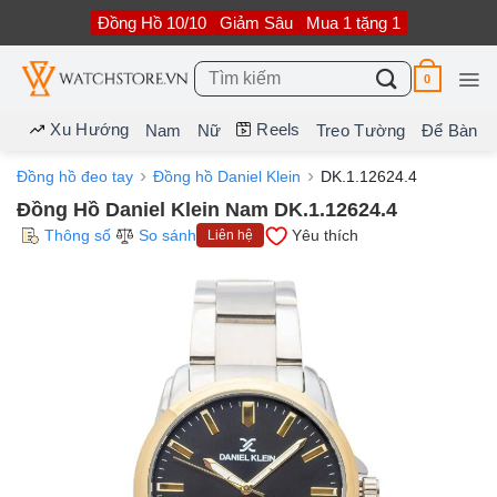
Bỏ
Đồng Hồ 10/10
Giảm Sâu
Mua 1 tặng 1
qua
nội
dung
Tìm
0
kiếm:
Xu Hướng
Reels
Nam
Nữ
Treo Tường
Để Bàn
Đồng hồ đeo tay
Đồng hồ Daniel Klein
DK.1.12624.4
Đồng Hồ Daniel Klein Nam DK.1.12624.4
Thông số
So sánh
Yêu thích
Liên hệ