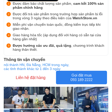
Được đảm bảo chất lượng sản phẩm,
cam kết 100% sản
phẩm chính hãng
Được đổi trả sản phẩm trong trường hợp sản phẩm bị lỗi
trong vòng 3 ngày theo điều kiện của
WatchStore.vn
Miễn phí vận chuyển toàn quốc, đồng kiểm trực tiếp khi
giao nhận.
Giao hàng hỏa tốc (áp dụng đối với hàng có sẵn tại cửa
hàng gần nhất)
Được hưởng các ưu đãi, quà tặng
, chương trình khách
hàng thân thiết.
Thông tin vận chuyển
nội thành HN, Đà Nẵng, HCM trong ngày,
các tỉnh thành khác từ 1 đến 3 ngày
Gọi đặt mua
Liên hệ đặt hàng
093 189 2222