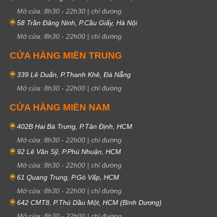
Mở cửa:
8h30
-
22h30
|
chỉ đường
58 Trần Đăng Ninh, P.Cầu Giấy, Hà Nội
Mở cửa:
8h30
-
22h00
|
chỉ đường
CỬA HÀNG MIỀN TRUNG
339 Lê Duẩn, P.Thanh Khê, Đà Nẵng
Mở cửa:
8h30
-
22h00
|
chỉ đường
CỬA HÀNG MIỀN NAM
402B Hai Bà Trưng, P.Tân Định, HCM
Mở cửa:
8h30
-
22h00
|
chỉ đường
92 Lê Văn Sỹ, P.Phú Nhuận, HCM
Mở cửa:
8h30
-
22h00
|
chỉ đường
61 Quang Trung, P.Gò Vấp, HCM
Mở cửa:
8h30
-
22h00
|
chỉ đường
642 CMT8, P.Thủ Dầu Một, HCM (Bình Dương)
Mở cửa:
8h30
-
22h00
|
chỉ đường