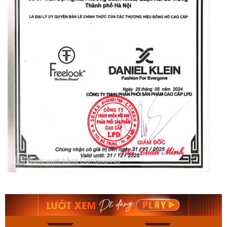
Orient Nam RA-
Casio Nam MTS-
AA0B05R19B
115D-1AVDF
9.480.000₫
2.823.000₫
8.058.000₫
2.399.550₫
Mua ngay
Mua ngay