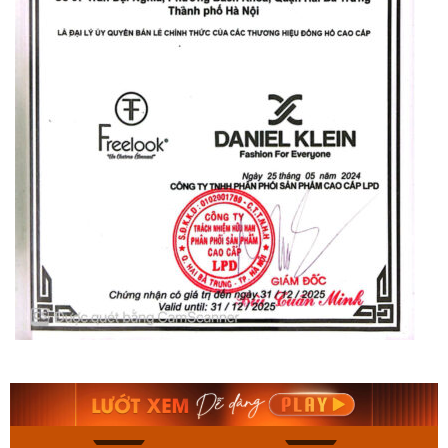
Orient Nam RA-
Casio Nam MTS-
AA0B05R19B
115D-1AVDF
9.480.000₫
2.823.000₫
8.058.000₫
2.399.550₫
Mua ngay
Mua ngay