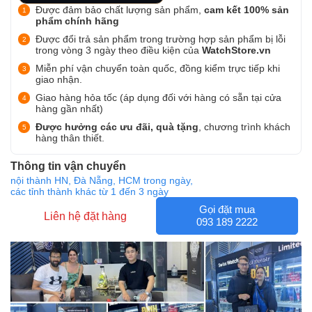
Được đảm bảo chất lượng sản phẩm,
cam kết 100% sản
phẩm chính hãng
Được đổi trả sản phẩm trong trường hợp sản phẩm bị lỗi
trong vòng 3 ngày theo điều kiện của
WatchStore.vn
Miễn phí vận chuyển toàn quốc, đồng kiểm trực tiếp khi
giao nhận.
Giao hàng hỏa tốc (áp dụng đối với hàng có sẵn tại cửa
hàng gần nhất)
Được hưởng các ưu đãi, quà tặng
, chương trình khách
hàng thân thiết.
Thông tin vận chuyển
nội thành HN, Đà Nẵng, HCM trong ngày,
các tỉnh thành khác từ 1 đến 3 ngày
Gọi đặt mua
Liên hệ đặt hàng
093 189 2222