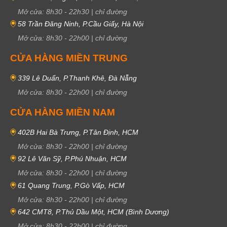
Mở cửa:
8h30
-
22h30
|
chỉ đường
58 Trần Đăng Ninh, P.Cầu Giấy, Hà Nội
Mở cửa:
8h30
-
22h00
|
chỉ đường
CỬA HÀNG MIỀN TRUNG
339 Lê Duẩn, P.Thanh Khê, Đà Nẵng
Mở cửa:
8h30
-
22h00
|
chỉ đường
CỬA HÀNG MIỀN NAM
402B Hai Bà Trưng, P.Tân Định, HCM
Mở cửa:
8h30
-
22h00
|
chỉ đường
92 Lê Văn Sỹ, P.Phú Nhuận, HCM
Mở cửa:
8h30
-
22h00
|
chỉ đường
61 Quang Trung, P.Gò Vấp, HCM
Mở cửa:
8h30
-
22h00
|
chỉ đường
642 CMT8, P.Thủ Dầu Một, HCM (Bình Dương)
Mở cửa:
8h30
-
22h00
|
chỉ đường