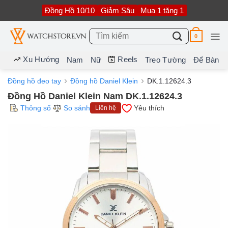
Bỏ
Đồng Hồ 10/10
Giảm Sâu
Mua 1 tặng 1
qua
nội
dung
Tìm
0
kiếm:
Xu Hướng
Reels
Nam
Nữ
Treo Tường
Để Bàn
Đồng hồ đeo tay
Đồng hồ Daniel Klein
DK.1.12624.3
Đồng Hồ Daniel Klein Nam DK.1.12624.3
Thông số
So sánh
Yêu thích
Liên hệ