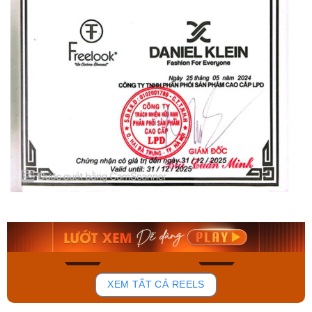
Orient Nam RA-
Casio Nam MTS-
AA0B05R19B
115D-1AVDF
9.480.000₫
2.823.000₫
8.058.000₫
2.399.550₫
Mua ngay
Mua ngay
194
110
XEM TẤT CẢ REELS