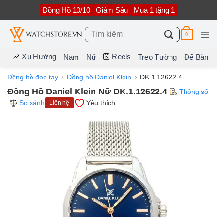
Bỏ
Đồng Hồ 10/10
Giảm Sâu
Mua 1 tặng 1
qua
nội
dung
Tìm
0
kiếm:
Xu Hướng
Reels
Nam
Nữ
Treo Tường
Để Bàn
Đồng hồ đeo tay
Đồng hồ Daniel Klein
DK.1.12622.4
Đồng Hồ Daniel Klein Nữ DK.1.12622.4
Thông số
So sánh
Yêu thích
Liên hệ