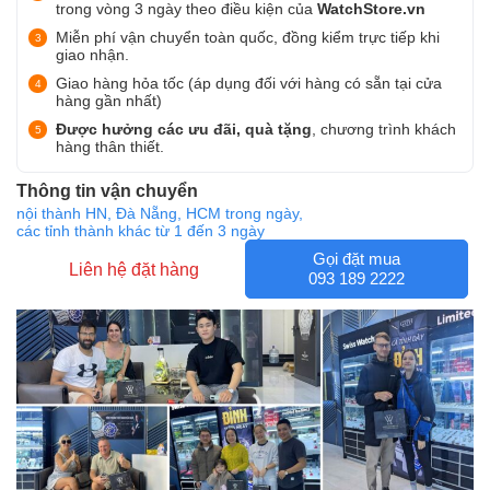
trong vòng 3 ngày theo điều kiện của
WatchStore.vn
Miễn phí vận chuyển toàn quốc, đồng kiểm trực tiếp khi
giao nhận.
Giao hàng hỏa tốc (áp dụng đối với hàng có sẵn tại cửa
hàng gần nhất)
Được hưởng các ưu đãi, quà tặng
, chương trình khách
hàng thân thiết.
Thông tin vận chuyển
nội thành HN, Đà Nẵng, HCM trong ngày,
các tỉnh thành khác từ 1 đến 3 ngày
Gọi đặt mua
Liên hệ đặt hàng
093 189 2222