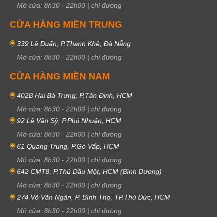
Mở cửa:
8h30
-
22h00
|
chỉ đường
CỬA HÀNG MIỀN TRUNG
339 Lê Duẩn, P.Thanh Khê, Đà Nẵng
Mở cửa:
8h30
-
22h00
|
chỉ đường
CỬA HÀNG MIỀN NAM
402B Hai Bà Trưng, P.Tân Định, HCM
Mở cửa:
8h30
-
22h00
|
chỉ đường
92 Lê Văn Sỹ, P.Phú Nhuận, HCM
Mở cửa:
8h30
-
22h00
|
chỉ đường
61 Quang Trung, P.Gò Vấp, HCM
Mở cửa:
8h30
-
22h00
|
chỉ đường
642 CMT8, P.Thủ Dầu Một, HCM (Bình Dương)
Mở cửa:
8h30
-
22h00
|
chỉ đường
274 Võ Văn Ngân, P. Bình Thọ, TP.Thủ Đức, HCM
Mở cửa:
8h30
-
22h00
|
chỉ đường