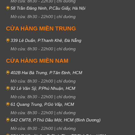
Mở cửa:
8h30
-
22h30
|
chỉ đường
58 Trần Đăng Ninh, P.Cầu Giấy, Hà Nội
Mở cửa:
8h30
-
22h00
|
chỉ đường
CỬA HÀNG MIỀN TRUNG
339 Lê Duẩn, P.Thanh Khê, Đà Nẵng
Mở cửa:
8h30
-
22h00
|
chỉ đường
CỬA HÀNG MIỀN NAM
402B Hai Bà Trưng, P.Tân Định, HCM
Mở cửa:
8h30
-
22h00
|
chỉ đường
92 Lê Văn Sỹ, P.Phú Nhuận, HCM
Mở cửa:
8h30
-
22h00
|
chỉ đường
61 Quang Trung, P.Gò Vấp, HCM
Mở cửa:
8h30
-
22h00
|
chỉ đường
642 CMT8, P.Thủ Dầu Một, HCM (Bình Dương)
Mở cửa:
8h30
-
22h00
|
chỉ đường