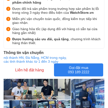
phẩm chính hãng
Được đổi trả sản phẩm trong trường hợp sản phẩm bị lỗi
trong vòng 3 ngày theo điều kiện của
WatchStore.vn
Miễn phí vận chuyển toàn quốc, đồng kiểm trực tiếp khi
giao nhận.
Giao hàng hỏa tốc (áp dụng đối với hàng có sẵn tại cửa
hàng gần nhất)
Được hưởng các ưu đãi, quà tặng
, chương trình khách
hàng thân thiết.
Thông tin vận chuyển
nội thành HN, Đà Nẵng, HCM trong ngày,
các tỉnh thành khác từ 1 đến 3 ngày
Gọi đặt mua
Liên hệ đặt hàng
093 189 2222