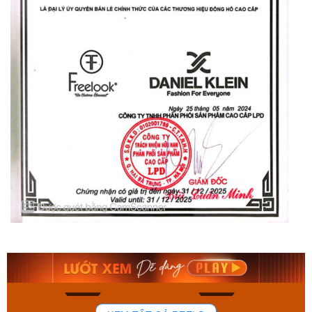
Orient Nam RA-
Casio Nam MTS-
AA0B05R19B
115D-1AVDF
9.480.000₫
2.823.000₫
8.058.000₫
2.399.550₫
Mua ngay
Mua ngay
150
85