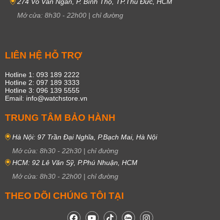
274 Võ Văn Ngân, P. Bình Thọ, TP.Thủ Đức, HCM
Mở cửa:
8h30
-
22h00
|
chỉ đường
LIÊN HỆ HỖ TRỢ
Hotline 1: 093 189 2222
Hotline 2: 097 189 3333
Hotline 3: 096 139 5555
Email: info@watchstore.vn
TRUNG TÂM BẢO HÀNH
Hà Nội: 97 Trần Đại Nghĩa, P.Bạch Mai, Hà Nội
Mở cửa:
8h30
-
22h30
|
chỉ đường
HCM: 92 Lê Văn Sỹ, P.Phú Nhuận, HCM
Mở cửa:
8h30
-
22h00
|
chỉ đường
THEO DÕI CHÚNG TÔI TẠI