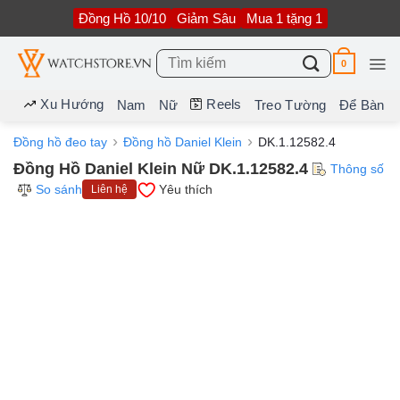
Bỏ
Đồng Hồ 10/10
Giảm Sâu
Mua 1 tặng 1
qua
nội
dung
Tìm
0
kiếm:
Xu Hướng
Reels
Nam
Nữ
Treo Tường
Để Bàn
Đồng hồ đeo tay
Đồng hồ Daniel Klein
DK.1.12582.4
Đồng Hồ Daniel Klein Nữ DK.1.12582.4
Thông số
So sánh
Yêu thích
Liên hệ