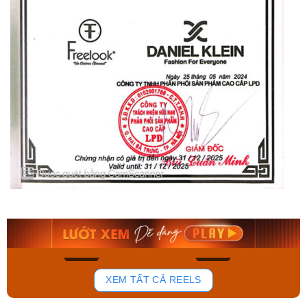
Orient Nam RA-
Casio Nam MTS-
AA0B05R19B
115D-1AVDF
9.480.000₫
2.823.000₫
8.058.000₫
2.399.550₫
Mua ngay
Mua ngay
150
85
XEM TẤT CẢ REELS