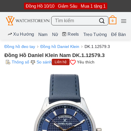
Bỏ
Đồng Hồ 10/10
Giảm Sâu
Mua 1 tặng 1
qua
nội
dung
Tìm
0
kiếm:
Xu Hướng
Reels
Nam
Nữ
Treo Tường
Để Bàn
Đồng hồ đeo tay
Đồng hồ Daniel Klein
DK.1.12579.3
Đồng Hồ Daniel Klein Nam DK.1.12579.3
Thông số
So sánh
Yêu thích
Liên hệ