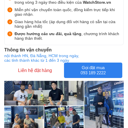
trong vòng 3 ngày theo điều kiện của
WatchStore.vn
Miễn phí vận chuyển toàn quốc, đồng kiểm trực tiếp khi
giao nhận.
Giao hàng hỏa tốc (áp dụng đối với hàng có sẵn tại cửa
hàng gần nhất)
Được hưởng các ưu đãi, quà tặng
, chương trình khách
hàng thân thiết.
Thông tin vận chuyển
nội thành HN, Đà Nẵng, HCM trong ngày,
các tỉnh thành khác từ 1 đến 3 ngày
Gọi đặt mua
Liên hệ đặt hàng
093 189 2222