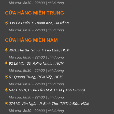
Mở cửa:
8h30
-
22h00
|
chỉ đường
CỬA HÀNG MIỀN TRUNG
339 Lê Duẩn, P.Thanh Khê, Đà Nẵng
Mở cửa:
8h30
-
22h00
|
chỉ đường
CỬA HÀNG MIỀN NAM
402B Hai Bà Trưng, P.Tân Định, HCM
Mở cửa:
8h30
-
22h00
|
chỉ đường
92 Lê Văn Sỹ, P.Phú Nhuận, HCM
Mở cửa:
8h30
-
22h00
|
chỉ đường
61 Quang Trung, P.Gò Vấp, HCM
Mở cửa:
8h30
-
22h00
|
chỉ đường
642 CMT8, P.Thủ Dầu Một, HCM (Bình Dương)
Mở cửa:
8h30
-
22h00
|
chỉ đường
274 Võ Văn Ngân, P. Bình Thọ, TP.Thủ Đức, HCM
Mở cửa:
8h30
-
22h00
|
chỉ đường