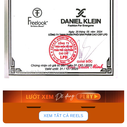
Orient Nam RA-
Casio Nam MTS-
AA0B05R19B
115D-1AVDF
9.480.000₫
2.823.000₫
8.058.000₫
2.399.550₫
Mua ngay
Mua ngay
136
81
XEM TẤT CẢ REELS