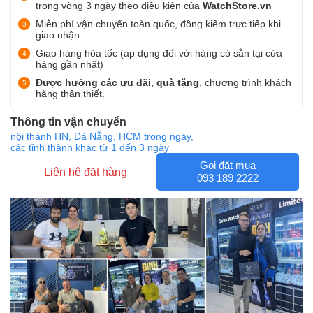
trong vòng 3 ngày theo điều kiện của
WatchStore.vn
Miễn phí vận chuyển toàn quốc, đồng kiểm trực tiếp khi
giao nhận.
Giao hàng hỏa tốc (áp dụng đối với hàng có sẵn tại cửa
hàng gần nhất)
Được hưởng các ưu đãi, quà tặng
, chương trình khách
hàng thân thiết.
Thông tin vận chuyển
nội thành HN, Đà Nẵng, HCM trong ngày,
các tỉnh thành khác từ 1 đến 3 ngày
Gọi đặt mua
Liên hệ đặt hàng
093 189 2222