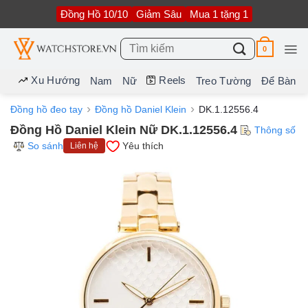
Bỏ
Đồng Hồ 10/10
Giảm Sâu
Mua 1 tặng 1
qua
nội
dung
Tìm
0
kiếm:
Xu Hướng
Reels
Nam
Nữ
Treo Tường
Để Bàn
Đồng hồ đeo tay
Đồng hồ Daniel Klein
DK.1.12556.4
Đồng Hồ Daniel Klein Nữ DK.1.12556.4
Thông số
So sánh
Yêu thích
Liên hệ