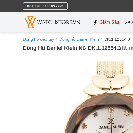
Bỏ
HOTLINE: 093.189.2222
qua
nội
dung
Giảm Sâu
Đồng hồ đeo tay
Đồng hồ Daniel Klein
DK.1.12554.3
Đồng Hồ Daniel Klein Nữ DK.1.12554.3
Th