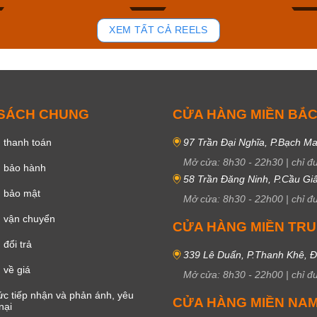
81
37
XEM TẤT CẢ REELS
 SÁCH CHUNG
CỬA HÀNG MIỀN BẮ
 thanh toán
97 Trần Đại Nghĩa, P.Bạch Ma
Mở cửa:
8h30
-
22h30
|
chỉ đ
h bảo hành
58 Trần Đăng Ninh, P.Cầu Giấ
h bảo mật
Mở cửa:
8h30
-
22h00
|
chỉ đ
 vận chuyển
CỬA HÀNG MIỀN TR
đổi trả
339 Lê Duẩn, P.Thanh Khê, 
 về giá
Mở cửa:
8h30
-
22h00
|
chỉ đ
c tiếp nhận và phản ánh, yêu
CỬA HÀNG MIỀN NA
nại