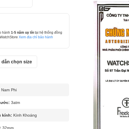
o hành
1-5 năm uy tín
tại hệ thống đồng
 WatchStore
Xem địa chỉ bảo hành
dẫn chọn size
Nam Phi
nước:
3atm
u kính:
Kính Khoáng
:
32mm