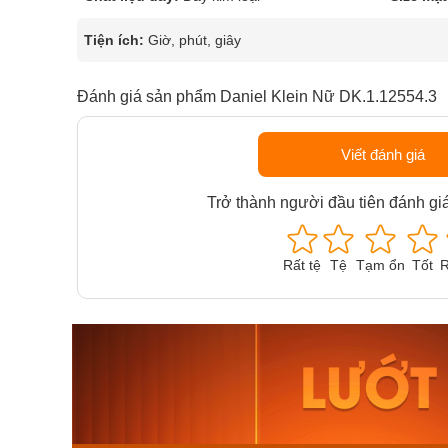
Tiện ích:
Giờ, phút, giây
Đánh giá sản phẩm Daniel Klein Nữ DK.1.12554.3
Viết đánh giá
Trở thành người đầu tiên đánh gi
Rất tệ
Tệ
Tạm ổn
Tốt
R
Orient Nam RA-
Casio N
AA0B05R19B
115D-1A
9.480.000₫
2.823.000
8.058.000₫
2.399.5
Mua ngay
Mua ng