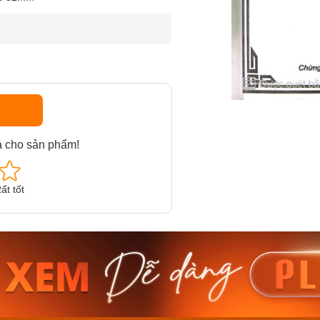
á cho sản phẩm!
ất tốt
am MTS-
Casio Nam MTS-
Casio U
VDF
RS100L-1AVDF
230EL-
₫
4.276.000₫
2.117.0
50₫
3.634.600₫
1.799.
ay
Mua ngay
Mua 