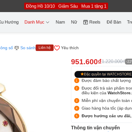
Đồng Hồ 10/10
Giảm Sâu
Mua 1 tặng 1
Xu Hướng
Danh Mục
Nam
Nữ
Reels
Để Bàn
Tr
ông số
So sánh
Yêu thích
Liên hệ
951.600₫
1.220.000₫
-2
Đặc quyền tại WATCHSTORE
Được đảm bảo chất lượng
Được đổi trả sản phẩm tro
điều kiện của
WatchStore
Miễn phí vận chuyển toàn q
Giao hàng hỏa tốc (áp dụng
Được hưởng các ưu đãi,
Thông tin vận chuyển