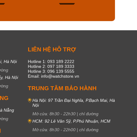
45
16
C
LIÊN HỆ HỖ TRỢ
i, Hà Nội
Hotline 1: 093 189 2222
Hotline 2: 097 189 3333
ường
Hotline 3: 096 139 5555
Email: info@watchstore.vn
y, Hà Nội
ường
TRUNG TÂM BẢO HÀNH
UNG
Hà Nội: 97 Trần Đại Nghĩa, P.Bạch Mai, Hà
Nội
Đà Nẵng
Mở cửa:
8h30
-
22h30
|
chỉ đường
ường
HCM: 92 Lê Văn Sỹ, P.Phú Nhuận, HCM
Mở cửa:
8h30
-
22h00
|
chỉ đường
M