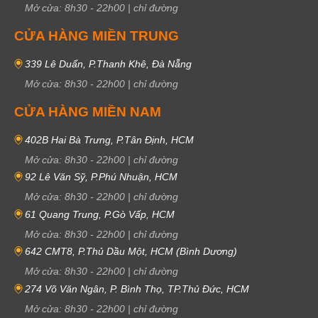
Mở cửa:
8h30
-
22h00
|
chỉ đường
CỬA HÀNG MIỀN TRUNG
339 Lê Duẩn, P.Thanh Khê, Đà Nẵng
Mở cửa:
8h30
-
22h00
|
chỉ đường
CỬA HÀNG MIỀN NAM
402B Hai Bà Trưng, P.Tân Định, HCM
Mở cửa:
8h30
-
22h00
|
chỉ đường
92 Lê Văn Sỹ, P.Phú Nhuận, HCM
Mở cửa:
8h30
-
22h00
|
chỉ đường
61 Quang Trung, P.Gò Vấp, HCM
Mở cửa:
8h30
-
22h00
|
chỉ đường
642 CMT8, P.Thủ Dầu Một, HCM (Bình Dương)
Mở cửa:
8h30
-
22h00
|
chỉ đường
274 Võ Văn Ngân, P. Bình Thọ, TP.Thủ Đức, HCM
Mở cửa:
8h30
-
22h00
|
chỉ đường