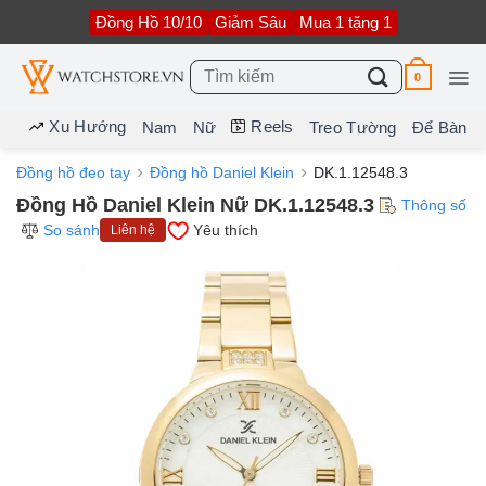
Bỏ
Đồng Hồ 10/10
Giảm Sâu
Mua 1 tặng 1
qua
nội
dung
Tìm
0
kiếm:
Xu Hướng
Reels
Nam
Nữ
Treo Tường
Để Bàn
Đồng hồ đeo tay
Đồng hồ Daniel Klein
DK.1.12548.3
Đồng Hồ Daniel Klein Nữ DK.1.12548.3
Thông số
So sánh
Yêu thích
Liên hệ