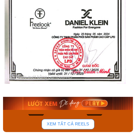
Orient Nam RA-
Casio Nam MTS-
AA0B05R19B
115D-1AVDF
9.480.000₫
2.823.000₫
8.058.000₫
2.399.550₫
Mua ngay
Mua ngay
166
92
XEM TẤT CẢ REELS