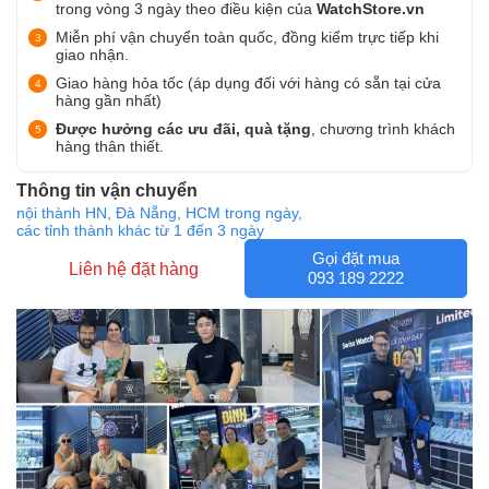
trong vòng 3 ngày theo điều kiện của
WatchStore.vn
Miễn phí vận chuyển toàn quốc, đồng kiểm trực tiếp khi
giao nhận.
Giao hàng hỏa tốc (áp dụng đối với hàng có sẵn tại cửa
hàng gần nhất)
Được hưởng các ưu đãi, quà tặng
, chương trình khách
hàng thân thiết.
Thông tin vận chuyển
nội thành HN, Đà Nẵng, HCM trong ngày,
các tỉnh thành khác từ 1 đến 3 ngày
Gọi đặt mua
Liên hệ đặt hàng
093 189 2222