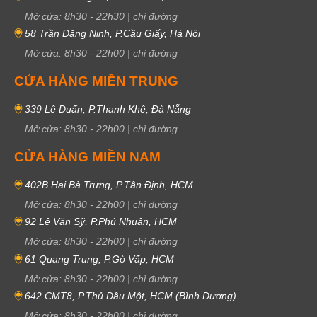
Mở cửa:
8h30
-
22h30
|
chỉ đường
58 Trần Đăng Ninh, P.Cầu Giấy, Hà Nội
Mở cửa:
8h30
-
22h00
|
chỉ đường
CỬA HÀNG MIỀN TRUNG
339 Lê Duẩn, P.Thanh Khê, Đà Nẵng
Mở cửa:
8h30
-
22h00
|
chỉ đường
CỬA HÀNG MIỀN NAM
402B Hai Bà Trưng, P.Tân Định, HCM
Mở cửa:
8h30
-
22h00
|
chỉ đường
92 Lê Văn Sỹ, P.Phú Nhuận, HCM
Mở cửa:
8h30
-
22h00
|
chỉ đường
61 Quang Trung, P.Gò Vấp, HCM
Mở cửa:
8h30
-
22h00
|
chỉ đường
642 CMT8, P.Thủ Dầu Một, HCM (Bình Dương)
Mở cửa:
8h30
-
22h00
|
chỉ đường