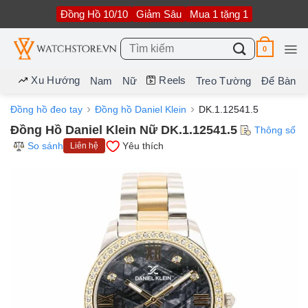
Bỏ
Đồng Hồ 10/10
Giảm Sâu
Mua 1 tặng 1
qua
nội
dung
Tìm
0
kiếm:
Xu Hướng
Reels
Nam
Nữ
Treo Tường
Để Bàn
Đồng hồ đeo tay
Đồng hồ Daniel Klein
DK.1.12541.5
Đồng Hồ Daniel Klein Nữ DK.1.12541.5
Thông số
So sánh
Yêu thích
Liên hệ