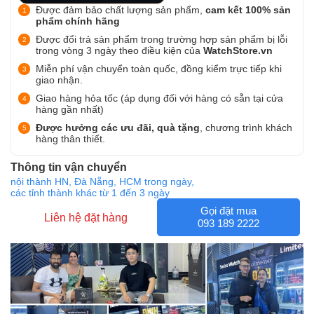
Được đảm bảo chất lượng sản phẩm,
cam kết 100% sản
phẩm chính hãng
Được đổi trả sản phẩm trong trường hợp sản phẩm bị lỗi
trong vòng 3 ngày theo điều kiện của
WatchStore.vn
Miễn phí vận chuyển toàn quốc, đồng kiểm trực tiếp khi
giao nhận.
Giao hàng hỏa tốc (áp dụng đối với hàng có sẵn tại cửa
hàng gần nhất)
Được hưởng các ưu đãi, quà tặng
, chương trình khách
hàng thân thiết.
Thông tin vận chuyển
nội thành HN, Đà Nẵng, HCM trong ngày,
các tỉnh thành khác từ 1 đến 3 ngày
Gọi đặt mua
Liên hệ đặt hàng
093 189 2222