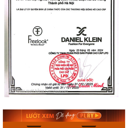
Orient Nam RA-
Casio Nam MTS-
AA0B05R19B
115D-1AVDF
9.480.000₫
2.823.000₫
8.058.000₫
2.399.550₫
Mua ngay
Mua ngay