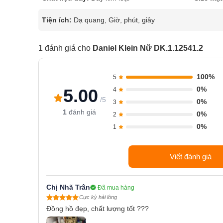
Tiện ích:
Dạ quang, Giờ, phút, giây
1 đánh giá cho
Daniel Klein Nữ DK.1.12541.2
100%
5
0%
5.00
4
/5
0%
3
1
đánh giá
0%
2
0%
1
Viết đánh giá
Chị Nhã Trân
Đã mua hàng
Cực kỳ hài lòng
Đồng hồ đẹp, chất lượng tốt ???