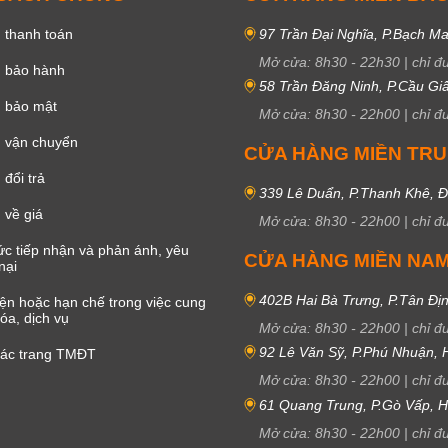
 thanh toán
97 Trần Đại Nghĩa, P.Bạch Ma
Mở cửa:
8h30
-
22h30
|
chỉ đ
h bảo hành
58 Trần Đăng Ninh, P.Cầu Giấ
h bảo mật
Mở cửa:
8h30
-
22h00
|
chỉ đ
 vận chuyển
CỬA HÀNG MIỀN TR
đổi trả
339 Lê Duẩn, P.Thanh Khê, 
 về giá
Mở cửa:
8h30
-
22h00
|
chỉ đ
c tiếp nhận và phản ánh, yêu
CỬA HÀNG MIỀN NA
nại
402B Hai Bà Trưng, P.Tân Đị
iện hoặc hạn chế trong việc cung
óa, dịch vụ
Mở cửa:
8h30
-
22h00
|
chỉ đ
92 Lê Văn Sỹ, P.Phú Nhuận,
các trang TMĐT
Mở cửa:
8h30
-
22h00
|
chỉ đ
61 Quang Trung, P.Gò Vấp,
Mở cửa:
8h30
-
22h00
|
chỉ đ