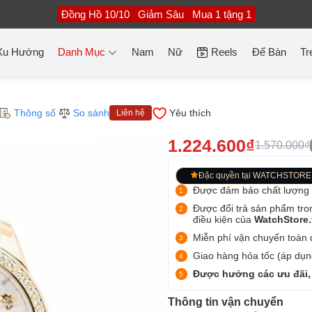
Đồng Hồ 10/10
Giảm Sâu
Mua 1 tặng 1
Xu Hướng
Danh Mục
Nam
Nữ
Reels
Để Bàn
Tr
Thông số
So sánh
Yêu thích
Liên hệ
1.224.600₫
1.570.000₫
Đặc quyền tại WATCHSTORE
Được đảm bảo chất lượng
Được đổi trả sản phẩm tro
điều kiện của
WatchStore
Miễn phí vận chuyển toàn q
Giao hàng hỏa tốc (áp dụng
Được hưởng các ưu đãi,
Thông tin vận chuyển