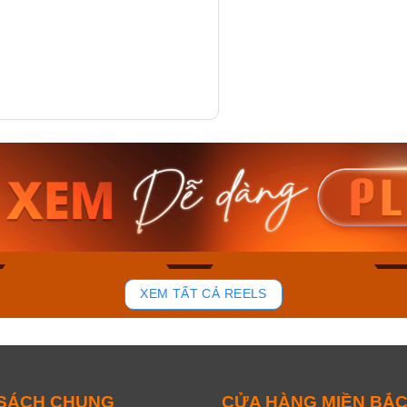
am MTS-
Casio Nam MTS-
Casio U
VDF
RS100L-1AVDF
230EL-
₫
4.276.000₫
2.117.0
50₫
3.634.600₫
1.799.
ay
Mua ngay
Mua 
102
51
XEM TẤT CẢ REELS
 SÁCH CHUNG
CỬA HÀNG MIỀN BẮ