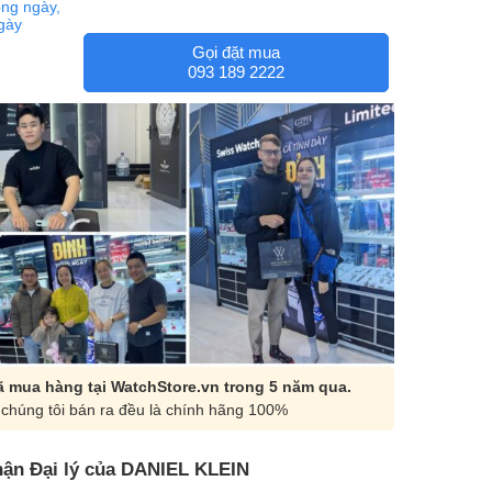
ng ngày,
ngày
Gọi đặt mua
093 189 2222
 mua hàng tại WatchStore.vn trong 5 năm qua.
chúng tôi bán ra đều là chính hãng 100%
ận Đại lý của DANIEL KLEIN