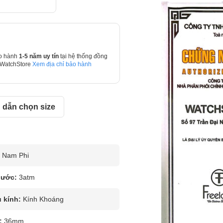
o hành
1-5 năm uy tín
tại hệ thống đồng
 WatchStore
Xem địa chỉ bảo hành
dẫn chọn size
Nam Phi
nước:
3atm
u kính:
Kính Khoáng
:
36mm