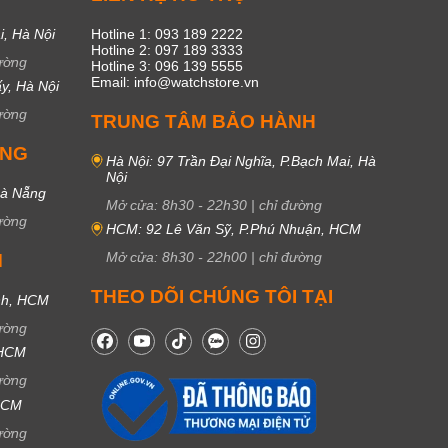
i, Hà Nội
Hotline 1: 093 189 2222
Hotline 2: 097 189 3333
ường
Hotline 3: 096 139 5555
Email: info@watchstore.vn
y, Hà Nội
ường
TRUNG TÂM BẢO HÀNH
UNG
Hà Nội: 97 Trần Đại Nghĩa, P.Bạch Mai, Hà
Nội
Đà Nẵng
Mở cửa:
8h30
-
22h30
|
chỉ đường
ường
HCM: 92 Lê Văn Sỹ, P.Phú Nhuận, HCM
Mở cửa:
8h30
-
22h00
|
chỉ đường
M
THEO DÕI CHÚNG TÔI TẠI
nh, HCM
ường
 HCM
ường
 HCM
ường