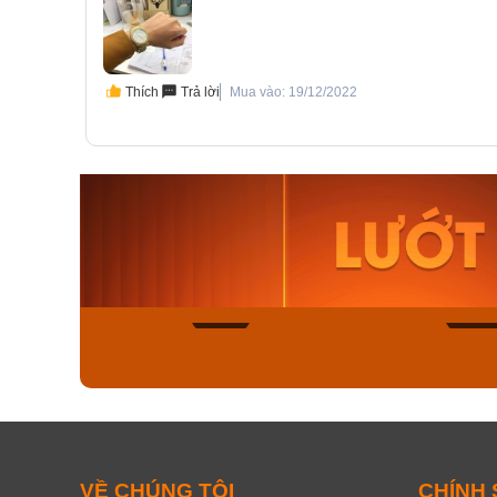
Thích
Trả lời
Mua vào: 19/12/2022
Orient Nam RA-
Casio N
AA0B05R19B
115D-1A
9.480.000₫
2.823.000
8.058.000₫
2.399.5
Mua ngay
Mua ng
178
VỀ CHÚNG TÔI
CHÍNH