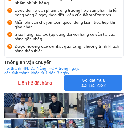
phẩm chính hãng
Được đổi trả sản phẩm trong trường hợp sản phẩm bị lỗi
trong vòng 3 ngày theo điều kiện của
WatchStore.vn
Miễn phí vận chuyển toàn quốc, đồng kiểm trực tiếp khi
giao nhận.
Giao hàng hỏa tốc (áp dụng đối với hàng có sẵn tại cửa
hàng gần nhất)
Được hưởng các ưu đãi, quà tặng
, chương trình khách
hàng thân thiết.
Thông tin vận chuyển
nội thành HN, Đà Nẵng, HCM trong ngày,
các tỉnh thành khác từ 1 đến 3 ngày
Gọi đặt mua
Liên hệ đặt hàng
093 189 2222