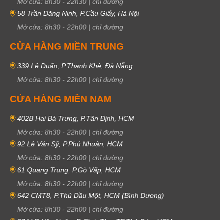
Mở cửa:
8h30
-
22h30
|
chỉ đường
58 Trần Đăng Ninh, P.Cầu Giấy, Hà Nội
Mở cửa:
8h30
-
22h00
|
chỉ đường
CỬA HÀNG MIỀN TRUNG
339 Lê Duẩn, P.Thanh Khê, Đà Nẵng
Mở cửa:
8h30
-
22h00
|
chỉ đường
CỬA HÀNG MIỀN NAM
402B Hai Bà Trưng, P.Tân Định, HCM
Mở cửa:
8h30
-
22h00
|
chỉ đường
92 Lê Văn Sỹ, P.Phú Nhuận, HCM
Mở cửa:
8h30
-
22h00
|
chỉ đường
61 Quang Trung, P.Gò Vấp, HCM
Mở cửa:
8h30
-
22h00
|
chỉ đường
642 CMT8, P.Thủ Dầu Một, HCM (Bình Dương)
Mở cửa:
8h30
-
22h00
|
chỉ đường