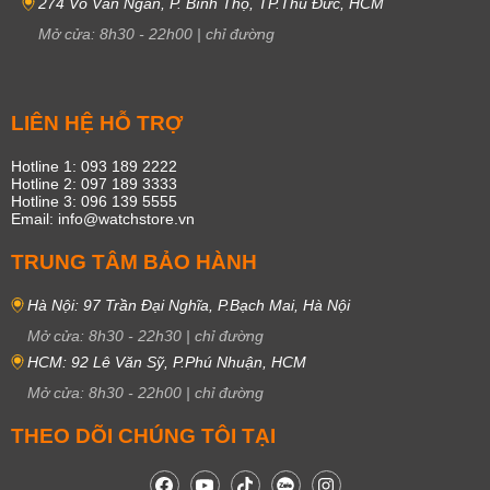
274 Võ Văn Ngân, P. Bình Thọ, TP.Thủ Đức, HCM
Mở cửa:
8h30
-
22h00
|
chỉ đường
LIÊN HỆ HỖ TRỢ
Hotline 1: 093 189 2222
Hotline 2: 097 189 3333
Hotline 3: 096 139 5555
Email: info@watchstore.vn
TRUNG TÂM BẢO HÀNH
Hà Nội: 97 Trần Đại Nghĩa, P.Bạch Mai, Hà Nội
Mở cửa:
8h30
-
22h30
|
chỉ đường
HCM: 92 Lê Văn Sỹ, P.Phú Nhuận, HCM
Mở cửa:
8h30
-
22h00
|
chỉ đường
THEO DÕI CHÚNG TÔI TẠI