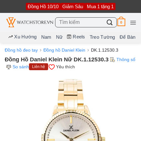
Bỏ
Đồng Hồ 10/10
Giảm Sâu
Mua 1 tặng 1
qua
nội
dung
Tìm
0
kiếm:
Xu Hướng
Reels
Nam
Nữ
Treo Tường
Để Bàn
Đồng hồ đeo tay
Đồng hồ Daniel Klein
DK.1.12530.3
Đồng Hồ Daniel Klein Nữ DK.1.12530.3
Thông số
So sánh
Yêu thích
Liên hệ