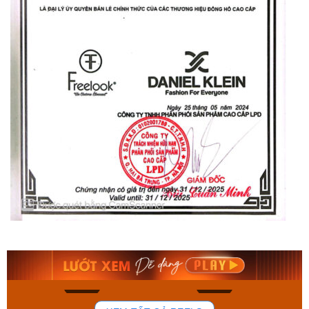
Orient Nam RA-
Casio Nam MTS-
AA0B05R19B
115D-1AVDF
9.480.000₫
2.823.000₫
8.058.000₫
2.399.550₫
Mua ngay
Mua ngay
178
102