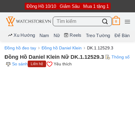
Bỏ
Đồng Hồ 10/10
Giảm Sâu
Mua 1 tặng 1
qua
nội
dung
Tìm
0
kiếm:
Xu Hướng
Reels
Nam
Nữ
Treo Tường
Để Bàn
Đồng hồ đeo tay
Đồng hồ Daniel Klein
DK.1.12529.3
Đồng Hồ Daniel Klein Nữ DK.1.12529.3
Thông số
So sánh
Yêu thích
Liên hệ