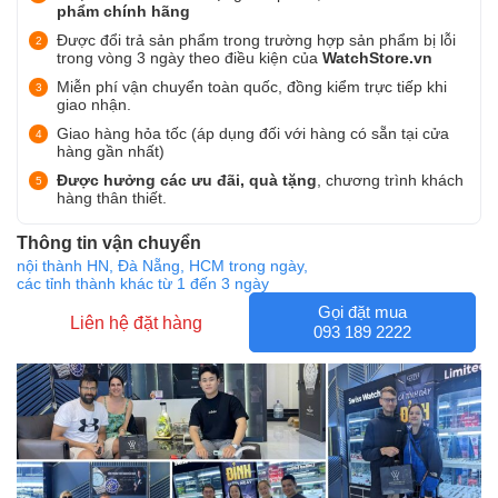
phẩm chính hãng
Được đổi trả sản phẩm trong trường hợp sản phẩm bị lỗi
trong vòng 3 ngày theo điều kiện của
WatchStore.vn
Miễn phí vận chuyển toàn quốc, đồng kiểm trực tiếp khi
giao nhận.
Giao hàng hỏa tốc (áp dụng đối với hàng có sẵn tại cửa
hàng gần nhất)
Được hưởng các ưu đãi, quà tặng
, chương trình khách
hàng thân thiết.
Thông tin vận chuyển
nội thành HN, Đà Nẵng, HCM trong ngày,
các tỉnh thành khác từ 1 đến 3 ngày
Gọi đặt mua
Liên hệ đặt hàng
093 189 2222