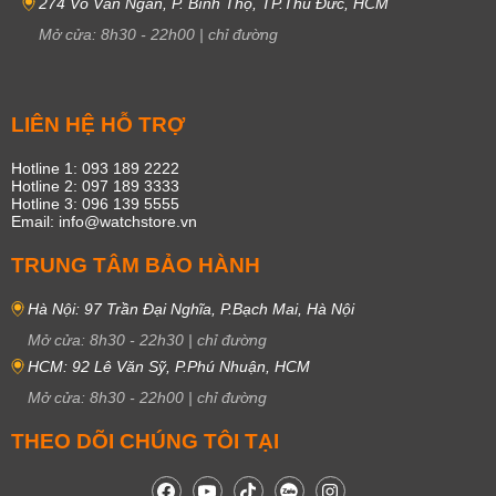
274 Võ Văn Ngân, P. Bình Thọ, TP.Thủ Đức, HCM
Mở cửa:
8h30
-
22h00
|
chỉ đường
LIÊN HỆ HỖ TRỢ
Hotline 1: 093 189 2222
Hotline 2: 097 189 3333
Hotline 3: 096 139 5555
Email: info@watchstore.vn
TRUNG TÂM BẢO HÀNH
Hà Nội: 97 Trần Đại Nghĩa, P.Bạch Mai, Hà Nội
Mở cửa:
8h30
-
22h30
|
chỉ đường
HCM: 92 Lê Văn Sỹ, P.Phú Nhuận, HCM
Mở cửa:
8h30
-
22h00
|
chỉ đường
THEO DÕI CHÚNG TÔI TẠI