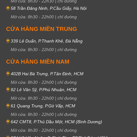
Mở cửa:
8h30
-
22h30
|
chỉ đường
58 Trần Đăng Ninh, P.Cầu Giấy, Hà Nội
Mở cửa:
8h30
-
22h00
|
chỉ đường
CỬA HÀNG MIỀN TRUNG
339 Lê Duẩn, P.Thanh Khê, Đà Nẵng
Mở cửa:
8h30
-
22h00
|
chỉ đường
CỬA HÀNG MIỀN NAM
402B Hai Bà Trưng, P.Tân Định, HCM
Mở cửa:
8h30
-
22h00
|
chỉ đường
92 Lê Văn Sỹ, P.Phú Nhuận, HCM
Mở cửa:
8h30
-
22h00
|
chỉ đường
61 Quang Trung, P.Gò Vấp, HCM
Mở cửa:
8h30
-
22h00
|
chỉ đường
642 CMT8, P.Thủ Dầu Một, HCM (Bình Dương)
Mở cửa:
8h30
-
22h00
|
chỉ đường