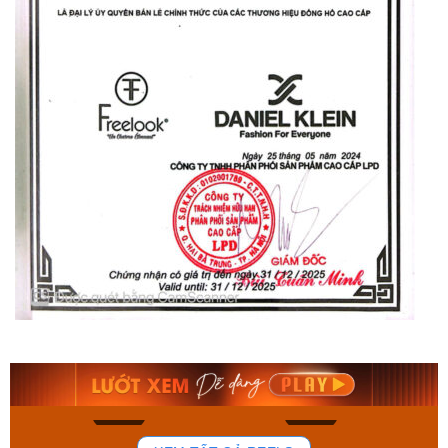
Orient Nam RA-
Casio Nam MTS-
AA0B05R19B
115D-1AVDF
9.480.000₫
2.823.000₫
8.058.000₫
2.399.550₫
Mua ngay
Mua ngay
168
96