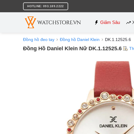
Bỏ
HOTLINE: 093.189.2222
qua
nội
dung
Giảm Sâu
Đồng hồ đeo tay
Đồng hồ Daniel Klein
DK.1.12525.6
Đồng Hồ Daniel Klein Nữ DK.1.12525.6
Th