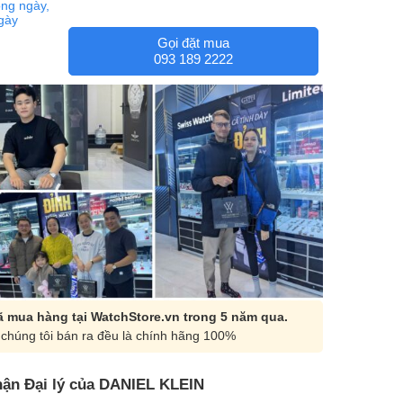
ng ngày,
ngày
Gọi đặt mua
093 189 2222
 mua hàng tại WatchStore.vn trong 5 năm qua.
chúng tôi bán ra đều là chính hãng 100%
ận Đại lý của DANIEL KLEIN