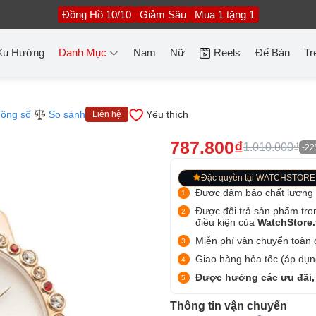
Đồng Hồ 10/10
Giảm Sâu
Mua 1 tặng 1
Xu Hướng
Danh Mục
Nam
Nữ
Reels
Để Bàn
Tr
ông số
So sánh
Yêu thích
Liên hệ
787.800₫
1.010.000₫
-2
Đặc quyền tại WATCHSTORE
Được đảm bảo chất lượng
Được đổi trả sản phẩm tro
điều kiện của
WatchStore
Miễn phí vận chuyển toàn q
Giao hàng hỏa tốc (áp dụng
Được hưởng các ưu đãi,
Thông tin vận chuyển