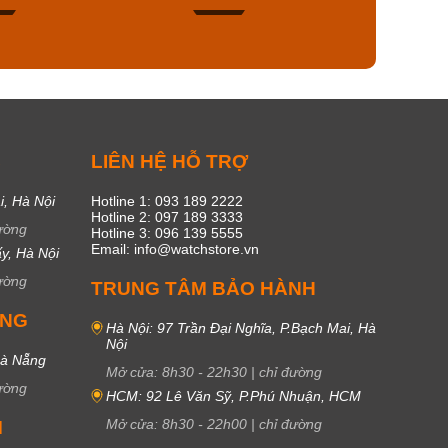
49
17
C
LIÊN HỆ HỖ TRỢ
i, Hà Nội
Hotline 1: 093 189 2222
Hotline 2: 097 189 3333
ường
Hotline 3: 096 139 5555
Email: info@watchstore.vn
y, Hà Nội
ường
TRUNG TÂM BẢO HÀNH
UNG
Hà Nội: 97 Trần Đại Nghĩa, P.Bạch Mai, Hà
Nội
Đà Nẵng
Mở cửa:
8h30
-
22h30
|
chỉ đường
ường
HCM: 92 Lê Văn Sỹ, P.Phú Nhuận, HCM
Mở cửa:
8h30
-
22h00
|
chỉ đường
M