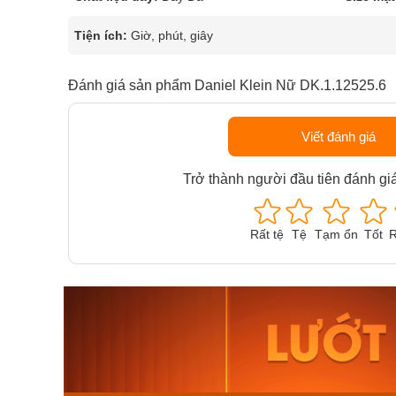
Tiện ích:
Giờ, phút, giây
Đánh giá sản phẩm Daniel Klein Nữ DK.1.12525.6
Viết đánh giá
Trở thành người đầu tiên đánh gi
Rất tệ
Tệ
Tạm ổn
Tốt
R
Orient Nam RA-
Casio N
AA0B05R19B
115D-1A
9.480.000₫
2.823.000
8.058.000₫
2.399.5
Mua ngay
Mua ng