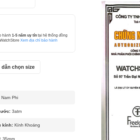
o hành
1-5 năm uy tín
tại hệ thống đồng
 WatchStore
Xem địa chỉ bảo hành
dẫn chọn size
Nam Phi
nước:
3atm
u kính:
Kính Khoáng
:
35mm