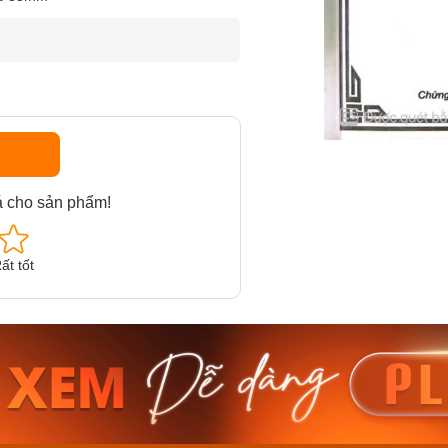
á cho sản phẩm!
ất tốt
am MTS-
Casio Nam MTS-
Casio U
VDF
RS100L-1AVDF
230EL-
₫
4.276.000₫
2.117.0
50₫
3.634.600₫
1.799.
ay
Mua ngay
Mua 