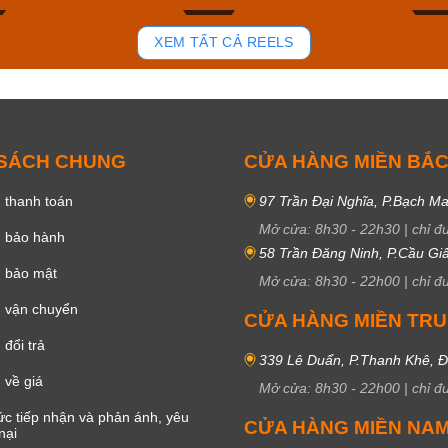
84
43
XEM TẤT CẢ REELS
 SÁCH CHUNG
CỬA HÀNG MIỀN BẮ
 thanh toán
97 Trần Đại Nghĩa, P.Bạch Ma
Mở cửa:
8h30
-
22h30
|
chỉ đ
h bảo hành
58 Trần Đăng Ninh, P.Cầu Giấ
h bảo mật
Mở cửa:
8h30
-
22h00
|
chỉ đ
 vận chuyển
CỬA HÀNG MIỀN TR
đổi trả
339 Lê Duẩn, P.Thanh Khê, 
 về giá
Mở cửa:
8h30
-
22h00
|
chỉ đ
c tiếp nhận và phản ánh, yêu
CỬA HÀNG MIỀN NA
nại