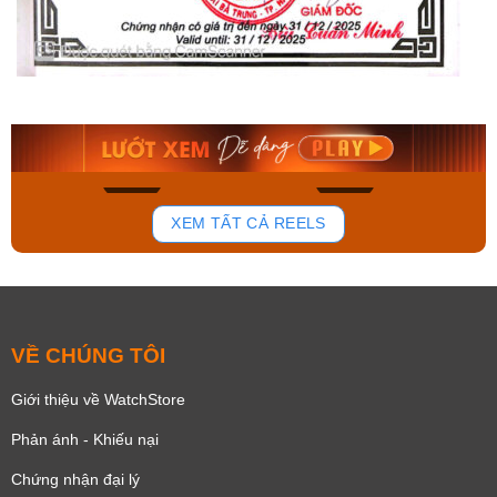
Orient Nam RA-
Casio Nam MTS-
AA0B05R19B
115D-1AVDF
9.480.000₫
2.823.000₫
8.058.000₫
2.399.550₫
Mua ngay
Mua ngay
181
102
XEM TẤT CẢ REELS
VỀ CHÚNG TÔI
Giới thiệu về WatchStore
Phản ánh - Khiếu nại
Chứng nhận đại lý