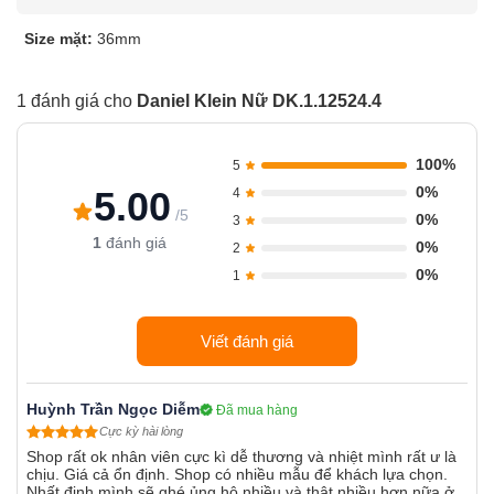
Size mặt:
36mm
1 đánh giá cho
Daniel Klein Nữ DK.1.12524.4
100%
5
0%
5.00
4
/5
0%
3
1
đánh giá
0%
2
0%
1
Viết đánh giá
Huỳnh Trần Ngọc Diễm
Đã mua hàng
Cực kỳ hài lòng
Shop rất ok nhân viên cực kì dễ thương và nhiệt mình rất ư là
chịu. Giá cả ổn định. Shop có nhiều mẫu để khách lựa chọn.
Nhất định mình sẽ ghé ủng hộ nhiều và thật nhiều hơn nữa ở