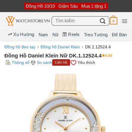
Bỏ
Đồng Hồ 10/10
Giảm Sâu
Mua 1 tặng 1
qua
nội
dung
Tìm
0
kiếm:
Xu Hướng
Reels
Nam
Nữ
Treo Tường
Để Bàn
Đồng hồ đeo tay
Đồng hồ Daniel Klein
DK.1.12524.4
Đồng Hồ Daniel Klein Nữ DK.1.12524.4
5.00
Thông số
So sánh
Yêu thích
Liên hệ