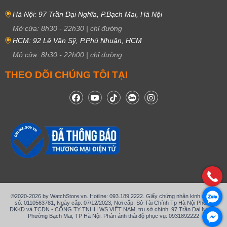
Hà Nội: 97 Trần Đại Nghĩa, P.Bạch Mai, Hà Nội
Mở cửa:
8h30
-
22h30
|
chỉ đường
HCM: 92 Lê Văn Sỹ, P.Phú Nhuận, HCM
Mở cửa:
8h30
-
22h00
|
chỉ đường
THEO DÕI CHÚNG TÔI TẠI
©2020-2026 by WatchStore.vn. Hotline: 093.189.2222. Giấy chứng nhận kinh doanh
số: 0110563781, Ngày cấp: 07/12/2023, Nơi cấp: Sở Tài Chính Tp Hà Nội Phòng
ĐKKD và TCDN - CÔNG TY TNHH WS VIỆT NAM, trụ sở chính: 97 Trần Đại Nghĩa,
Phường Bạch Mai, TP Hà Nội. Phản ánh thái độ phục vụ: 0931892222