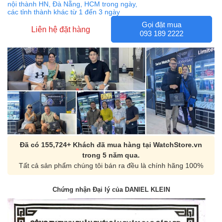
nội thành HN, Đà Nẵng, HCM trong ngày,
các tỉnh thành khác từ 1 đến 3 ngày
Gọi đặt mua
Liên hệ đặt hàng
093 189 2222
Đã có 155,724+ Khách đã mua hàng tại WatchStore.vn
trong 5 năm qua.
Tất cả sản phẩm chúng tôi bán ra đều là chính hãng 100%
Chứng nhận Đại lý của DANIEL KLEIN