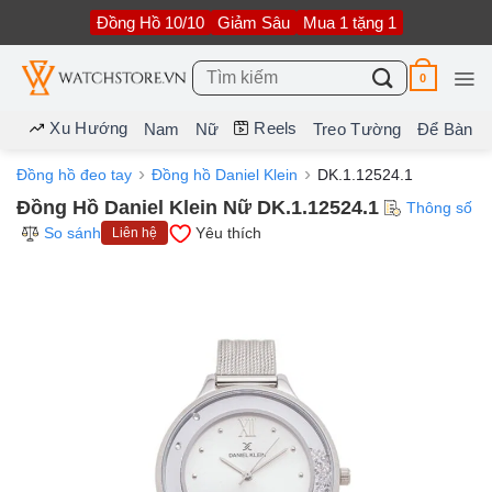
Bỏ
Đồng Hồ 10/10
Giảm Sâu
Mua 1 tặng 1
qua
nội
dung
Tìm
0
kiếm:
Xu Hướng
Reels
Nam
Nữ
Treo Tường
Để Bàn
Đồng hồ đeo tay
Đồng hồ Daniel Klein
DK.1.12524.1
Đồng Hồ Daniel Klein Nữ DK.1.12524.1
Thông số
So sánh
Yêu thích
Liên hệ