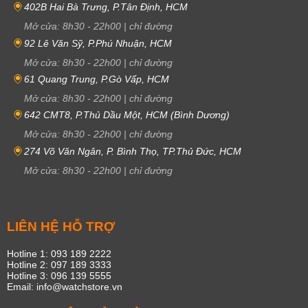
402B Hai Bà Trưng, P.Tân Định, HCM
Mở cửa:
8h30
-
22h00
|
chỉ đường
92 Lê Văn Sỹ, P.Phú Nhuận, HCM
Mở cửa:
8h30
-
22h00
|
chỉ đường
61 Quang Trung, P.Gò Vấp, HCM
Mở cửa:
8h30
-
22h00
|
chỉ đường
642 CMT8, P.Thủ Dầu Một, HCM (Bình Dương)
Mở cửa:
8h30
-
22h00
|
chỉ đường
274 Võ Văn Ngân, P. Bình Thọ, TP.Thủ Đức, HCM
Mở cửa:
8h30
-
22h00
|
chỉ đường
LIÊN HỆ HỖ TRỢ
Hotline 1: 093 189 2222
Hotline 2: 097 189 3333
Hotline 3: 096 139 5555
Email: info@watchstore.vn