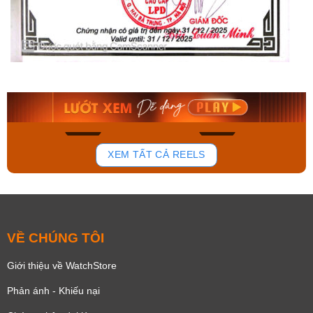
Orient Nam RA-
Casio Nam MTS-
AA0B05R19B
115D-1AVDF
9.480.000₫
2.823.000₫
8.058.000₫
2.399.550₫
Mua ngay
Mua ngay
140
83
XEM TẤT CẢ REELS
VỀ CHÚNG TÔI
Giới thiệu về WatchStore
Phản ánh - Khiếu nại