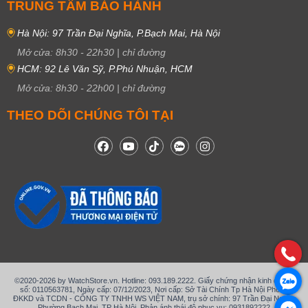
TRUNG TÂM BẢO HÀNH
Hà Nội: 97 Trần Đại Nghĩa, P.Bạch Mai, Hà Nội
Mở cửa:
8h30
-
22h30
|
chỉ đường
HCM: 92 Lê Văn Sỹ, P.Phú Nhuận, HCM
Mở cửa:
8h30
-
22h00
|
chỉ đường
THEO DÕI CHÚNG TÔI TẠI
©2020-2026 by WatchStore.vn. Hotline: 093.189.2222. Giấy chứng nhận kinh doanh
số: 0110563781, Ngày cấp: 07/12/2023, Nơi cấp: Sở Tài Chính Tp Hà Nội Phòng
ĐKKD và TCDN - CÔNG TY TNHH WS VIỆT NAM, trụ sở chính: 97 Trần Đại Nghĩa,
Phường Bạch Mai, TP Hà Nội. Phản ánh thái độ phục vụ: 0931892222