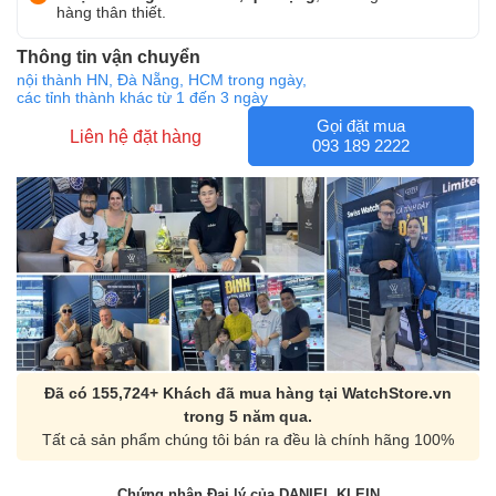
hàng thân thiết.
Thông tin vận chuyển
nội thành HN, Đà Nẵng, HCM trong ngày,
các tỉnh thành khác từ 1 đến 3 ngày
Gọi đặt mua
Liên hệ đặt hàng
093 189 2222
Đã có 155,724+ Khách đã mua hàng tại WatchStore.vn
trong 5 năm qua.
Tất cả sản phẩm chúng tôi bán ra đều là chính hãng 100%
Chứng nhận Đại lý của DANIEL KLEIN