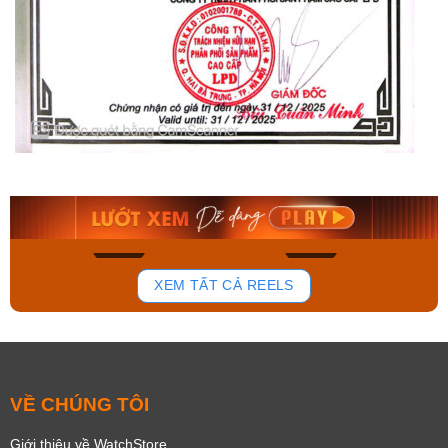
Orient Nam RA-
Casio Nam MTS-
AA0B05R19B
115D-1AVDF
9.480.000₫
2.823.000₫
8.058.000₫
2.399.550₫
Mua ngay
Mua ngay
150
85
XEM TẤT CẢ REELS
VỀ CHÚNG TÔI
Giới thiệu về WatchStore