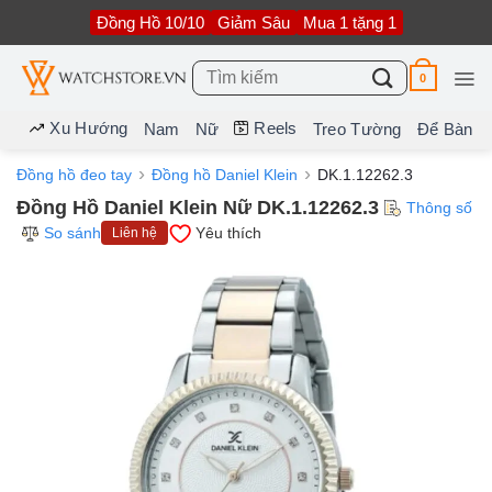
Bỏ
Đồng Hồ 10/10
Giảm Sâu
Mua 1 tặng 1
qua
nội
dung
Tìm
0
kiếm:
Xu Hướng
Reels
Nam
Nữ
Treo Tường
Để Bàn
Đồng hồ đeo tay
Đồng hồ Daniel Klein
DK.1.12262.3
Đồng Hồ Daniel Klein Nữ DK.1.12262.3
Thông số
So sánh
Yêu thích
Liên hệ