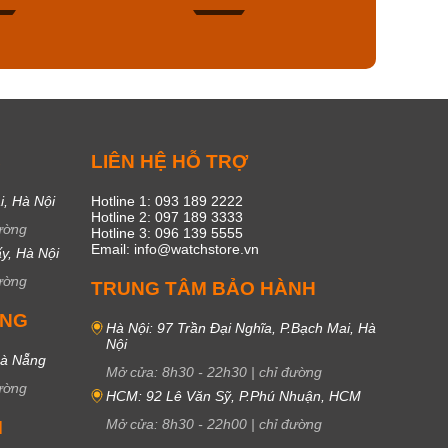
45
16
C
LIÊN HỆ HỖ TRỢ
i, Hà Nội
Hotline 1: 093 189 2222
Hotline 2: 097 189 3333
ường
Hotline 3: 096 139 5555
Email: info@watchstore.vn
y, Hà Nội
ường
TRUNG TÂM BẢO HÀNH
UNG
Hà Nội: 97 Trần Đại Nghĩa, P.Bạch Mai, Hà
Nội
Đà Nẵng
Mở cửa:
8h30
-
22h30
|
chỉ đường
ường
HCM: 92 Lê Văn Sỹ, P.Phú Nhuận, HCM
Mở cửa:
8h30
-
22h00
|
chỉ đường
M