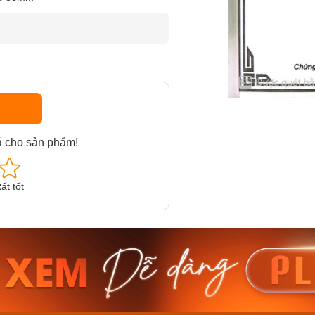
á cho sản phẩm!
ất tốt
am MTS-
Casio Nam MTS-
Casio U
VDF
RS100L-1AVDF
230EL-
₫
4.276.000₫
2.117.0
50₫
3.634.600₫
1.799.
ay
Mua ngay
Mua 