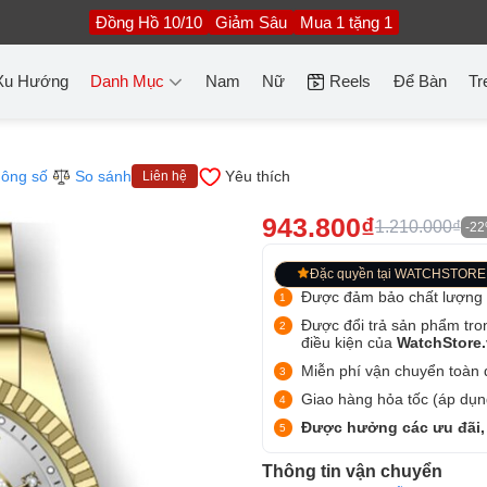
Đồng Hồ 10/10
Giảm Sâu
Mua 1 tặng 1
Xu Hướng
Danh Mục
Nam
Nữ
Reels
Để Bàn
Tr
ông số
So sánh
Yêu thích
Liên hệ
943.800₫
1.210.000₫
-2
Đặc quyền tại WATCHSTORE
Được đảm bảo chất lượng
Được đổi trả sản phẩm tro
điều kiện của
WatchStore
Miễn phí vận chuyển toàn q
Giao hàng hỏa tốc (áp dụng
Được hưởng các ưu đãi,
Thông tin vận chuyển