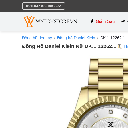
Bỏ
HOTLINE: 093.189.2222
qua
nội
dung
Giảm Sâu
Đồng hồ đeo tay
Đồng hồ Daniel Klein
DK.1.12262.1
Đồng Hồ Daniel Klein Nữ DK.1.12262.1
Th