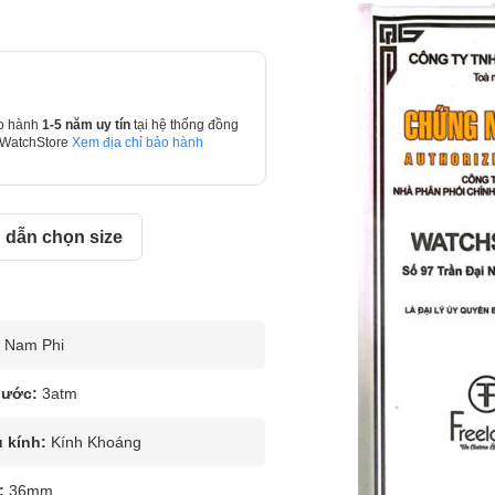
o hành
1-5 năm uy tín
tại hệ thống đồng
 WatchStore
Xem địa chỉ bảo hành
dẫn chọn size
Nam Phi
nước:
3atm
u kính:
Kính Khoáng
:
36mm