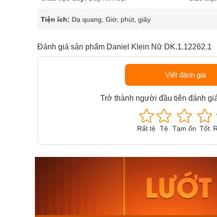
Tiện ích:
Dạ quang, Giờ, phút, giây
Đánh giá sản phẩm Daniel Klein Nữ DK.1.12262.1
Viết đánh giá
Trở thành người đầu tiên đánh gi
Rất tệ
Tệ
Tạm ổn
Tốt
R
Orient Nam RA-
Casio N
AA0B05R19B
115D-1A
9.480.000₫
2.823.000
8.058.000₫
2.399.5
Mua ngay
Mua ng