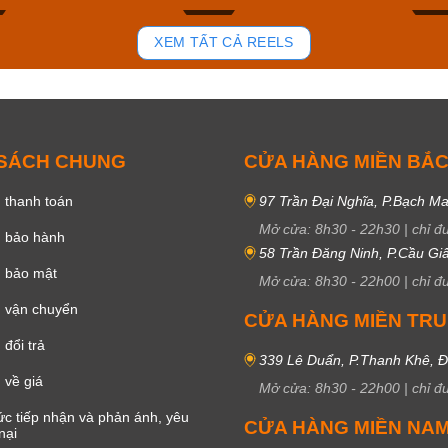
81
37
XEM TẤT CẢ REELS
 SÁCH CHUNG
CỬA HÀNG MIỀN BẮ
 thanh toán
97 Trần Đại Nghĩa, P.Bạch Ma
Mở cửa:
8h30
-
22h30
|
chỉ đ
h bảo hành
58 Trần Đăng Ninh, P.Cầu Giấ
h bảo mật
Mở cửa:
8h30
-
22h00
|
chỉ đ
 vận chuyển
CỬA HÀNG MIỀN TR
đổi trả
339 Lê Duẩn, P.Thanh Khê, 
 về giá
Mở cửa:
8h30
-
22h00
|
chỉ đ
c tiếp nhận và phản ánh, yêu
CỬA HÀNG MIỀN NA
nại