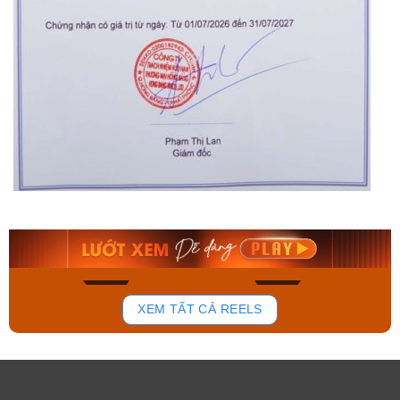
Orient Nam RA-
Casio Nam MTS-
AA0B05R19B
115D-1AVDF
9.480.000₫
2.823.000₫
8.058.000₫
2.399.550₫
Mua ngay
Mua ngay
150
84
XEM TẤT CẢ REELS