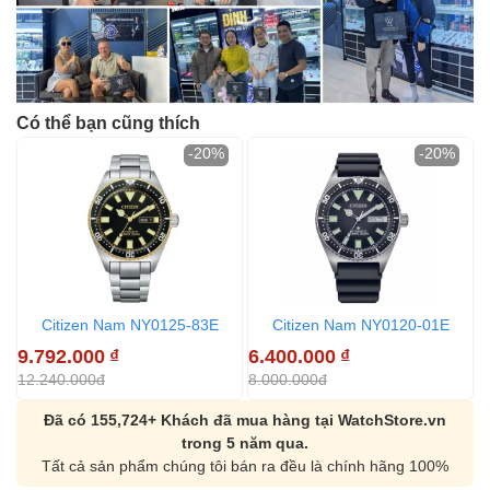
Có thể bạn cũng thích
-20%
-20%
Citizen Nam NY0125-83E
Citizen Nam NY0120-01E
9.792.000
₫
6.400.000
₫
6
12.240.000đ
8.000.000đ
8
Đã có 155,724+ Khách đã mua hàng tại WatchStore.vn
trong 5 năm qua.
Tất cả sản phẩm chúng tôi bán ra đều là chính hãng 100%