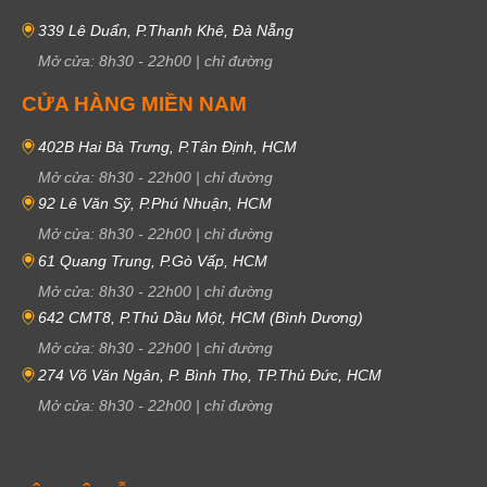
339 Lê Duẩn, P.Thanh Khê, Đà Nẵng
Mở cửa:
8h30
-
22h00
|
chỉ đường
CỬA HÀNG MIỀN NAM
402B Hai Bà Trưng, P.Tân Định, HCM
Mở cửa:
8h30
-
22h00
|
chỉ đường
92 Lê Văn Sỹ, P.Phú Nhuận, HCM
Mở cửa:
8h30
-
22h00
|
chỉ đường
61 Quang Trung, P.Gò Vấp, HCM
Mở cửa:
8h30
-
22h00
|
chỉ đường
642 CMT8, P.Thủ Dầu Một, HCM (Bình Dương)
Mở cửa:
8h30
-
22h00
|
chỉ đường
274 Võ Văn Ngân, P. Bình Thọ, TP.Thủ Đức, HCM
Mở cửa:
8h30
-
22h00
|
chỉ đường