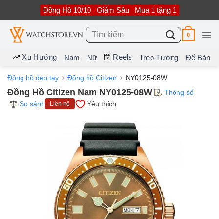
Bỏ
Đồng Hồ 10/10
Giảm Sâu
Mua 1 tặng 1
qua
nội
dung
Tìm
0
kiếm:
Xu Hướng
Reels
Nam
Nữ
Treo Tường
Để Bàn
Đồng hồ đeo tay
Đồng hồ Citizen
NY0125-08W
Đồng Hồ Citizen Nam NY0125-08W
Thông số
So sánh
Yêu thích
Liên hệ