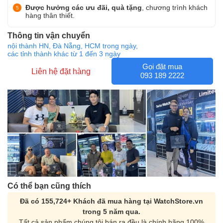
Được hưởng các ưu đãi, quà tặng
, chương trình khách
hàng thân thiết.
Thông tin vận chuyển
nội thành HN, Đà Nẵng, HCM trong ngày,
các tỉnh thành khác từ 1 đến 3 ngày
Gọi đặt mua
Liên hệ đặt hàng
093 189 2222
Có thể bạn cũng thích
Đã có 155,724+ Khách đã mua hàng tại WatchStore.vn
trong 5 năm qua.
Tất cả sản phẩm chúng tôi bán ra đều là chính hãng 100%