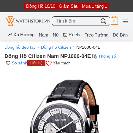
Bỏ
Đồng Hồ 10/10
Giảm Sâu
Mua 1 tặng 1
qua
nội
dung
Tìm
0
kiếm:
Xu Hướng
Reels
Nam
Nữ
Treo Tường
Để Bàn
Đồng hồ đeo tay
Đồng hồ Citizen
NP1000-04E
Đồng Hồ Citizen Nam NP1000-04E
Thông số
So sánh
Yêu thích
Liên hệ