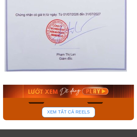
Orient Nam RA-
Casio Nam MTS-
AA0B05R19B
115D-1AVDF
9.480.000₫
2.823.000₫
8.058.000₫
2.399.550₫
Mua ngay
Mua ngay
156
89
XEM TẤT CẢ REELS