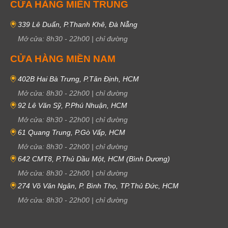
CỬA HÀNG MIỀN TRUNG
339 Lê Duẩn, P.Thanh Khê, Đà Nẵng
Mở cửa:
8h30
-
22h00
|
chỉ đường
CỬA HÀNG MIỀN NAM
402B Hai Bà Trưng, P.Tân Định, HCM
Mở cửa:
8h30
-
22h00
|
chỉ đường
92 Lê Văn Sỹ, P.Phú Nhuận, HCM
Mở cửa:
8h30
-
22h00
|
chỉ đường
61 Quang Trung, P.Gò Vấp, HCM
Mở cửa:
8h30
-
22h00
|
chỉ đường
642 CMT8, P.Thủ Dầu Một, HCM (Bình Dương)
Mở cửa:
8h30
-
22h00
|
chỉ đường
274 Võ Văn Ngân, P. Bình Thọ, TP.Thủ Đức, HCM
Mở cửa:
8h30
-
22h00
|
chỉ đường