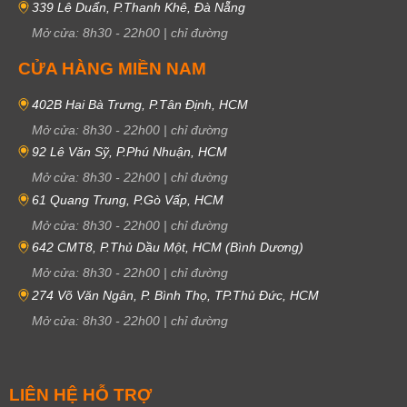
339 Lê Duẩn, P.Thanh Khê, Đà Nẵng
Mở cửa:
8h30
-
22h00
|
chỉ đường
CỬA HÀNG MIỀN NAM
402B Hai Bà Trưng, P.Tân Định, HCM
Mở cửa:
8h30
-
22h00
|
chỉ đường
92 Lê Văn Sỹ, P.Phú Nhuận, HCM
Mở cửa:
8h30
-
22h00
|
chỉ đường
61 Quang Trung, P.Gò Vấp, HCM
Mở cửa:
8h30
-
22h00
|
chỉ đường
642 CMT8, P.Thủ Dầu Một, HCM (Bình Dương)
Mở cửa:
8h30
-
22h00
|
chỉ đường
274 Võ Văn Ngân, P. Bình Thọ, TP.Thủ Đức, HCM
Mở cửa:
8h30
-
22h00
|
chỉ đường
LIÊN HỆ HỖ TRỢ