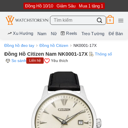
Bỏ
Đồng Hồ 10/10
Giảm Sâu
Mua 1 tặng 1
qua
nội
dung
Tìm
0
kiếm:
Xu Hướng
Reels
Nam
Nữ
Treo Tường
Để Bàn
Đồng hồ đeo tay
Đồng hồ Citizen
NK0001-17X
Đồng Hồ Citizen Nam NK0001-17X
Thông số
So sánh
Yêu thích
Liên hệ