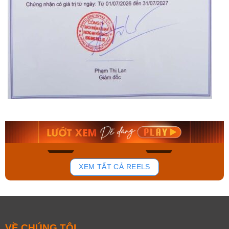
Orient Nam RA-
Casio Nam MTS-
AA0B05R19B
115D-1AVDF
9.480.000₫
2.823.000₫
8.058.000₫
2.399.550₫
Mua ngay
Mua ngay
150
85
XEM TẤT CẢ REELS
VỀ CHÚNG TÔI