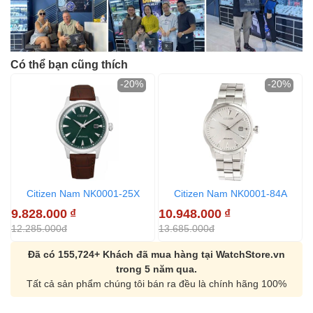
Có thể bạn cũng thích
-20%
-20%
Citizen Nam NK0001-25X
Citizen Nam NK0001-84A
9.828.000
₫
10.948.000
₫
1
12.285.000đ
13.685.000đ
1
Đã có 155,724+ Khách đã mua hàng tại WatchStore.vn
trong 5 năm qua.
Tất cả sản phẩm chúng tôi bán ra đều là chính hãng 100%