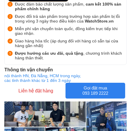
Được đảm bảo chất lượng sản phẩm,
cam kết 100% sản
phẩm chính hãng
Được đổi trả sản phẩm trong trường hợp sản phẩm bị lỗi
trong vòng 3 ngày theo điều kiện của
WatchStore.vn
Miễn phí vận chuyển toàn quốc, đồng kiểm trực tiếp khi
giao nhận.
Giao hàng hỏa tốc (áp dụng đối với hàng có sẵn tại cửa
hàng gần nhất)
Được hưởng các ưu đãi, quà tặng
, chương trình khách
hàng thân thiết.
Thông tin vận chuyển
nội thành HN, Đà Nẵng, HCM trong ngày,
các tỉnh thành khác từ 1 đến 3 ngày
Gọi đặt mua
Liên hệ đặt hàng
093 189 2222