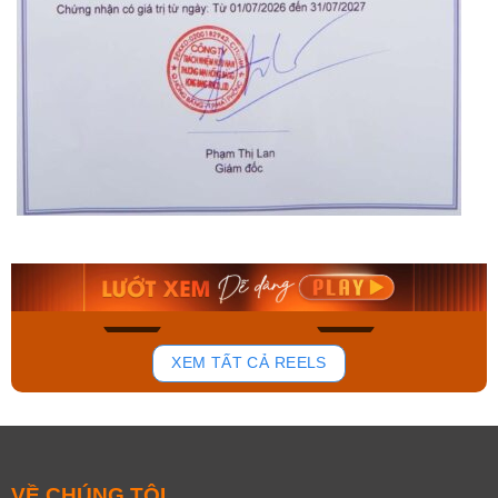
Orient Nam RA-
Casio Nam MTS-
AA0B05R19B
115D-1AVDF
9.480.000₫
2.823.000₫
8.058.000₫
2.399.550₫
Mua ngay
Mua ngay
166
92
XEM TẤT CẢ REELS
VỀ CHÚNG TÔI