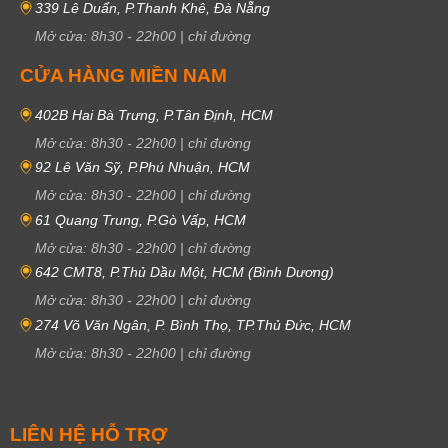
339 Lê Duẩn, P.Thanh Khê, Đà Nẵng
Mở cửa:
8h30
-
22h00
|
chỉ đường
CỬA HÀNG MIỀN NAM
402B Hai Bà Trưng, P.Tân Định, HCM
Mở cửa:
8h30
-
22h00
|
chỉ đường
92 Lê Văn Sỹ, P.Phú Nhuận, HCM
Mở cửa:
8h30
-
22h00
|
chỉ đường
61 Quang Trung, P.Gò Vấp, HCM
Mở cửa:
8h30
-
22h00
|
chỉ đường
642 CMT8, P.Thủ Dầu Một, HCM (Bình Dương)
Mở cửa:
8h30
-
22h00
|
chỉ đường
274 Võ Văn Ngân, P. Bình Thọ, TP.Thủ Đức, HCM
Mở cửa:
8h30
-
22h00
|
chỉ đường
LIÊN HỆ HỖ TRỢ