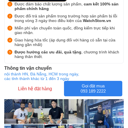
Được đảm bảo chất lượng sản phẩm,
cam kết 100% sản
phẩm chính hãng
Được đổi trả sản phẩm trong trường hợp sản phẩm bị lỗi
trong vòng 3 ngày theo điều kiện của
WatchStore.vn
Miễn phí vận chuyển toàn quốc, đồng kiểm trực tiếp khi
giao nhận.
Giao hàng hỏa tốc (áp dụng đối với hàng có sẵn tại cửa
hàng gần nhất)
Được hưởng các ưu đãi, quà tặng
, chương trình khách
hàng thân thiết.
Thông tin vận chuyển
nội thành HN, Đà Nẵng, HCM trong ngày,
các tỉnh thành khác từ 1 đến 3 ngày
Gọi đặt mua
Liên hệ đặt hàng
093 189 2222