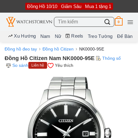
Bỏ
Đồng Hồ 10/10
Giảm Sâu
Mua 1 tặng 1
qua
nội
dung
Tìm
0
kiếm:
Xu Hướng
Reels
Nam
Nữ
Treo Tường
Để Bàn
Đồng hồ đeo tay
Đồng hồ Citizen
NK0000-95E
Đồng Hồ Citizen Nam NK0000-95E
Thông số
So sánh
Yêu thích
Liên hệ