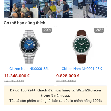
Có thể bạn cũng thích
-20%
-20%
Citizen Nam NK0009-82L
Citizen Nam NK0001-25X
11.348.000
₫
9.828.000
₫
14.185.000đ
12.285.000đ
Đã có 155,724+ Khách đã mua hàng tại WatchStore.vn
trong 5 năm qua.
Tất cả sản phẩm chúng tôi bán ra đều là chính hãng 100%