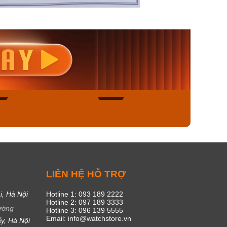
nisex AQ-
Casio Nữ LTP-V300L-
Casio
1ADF
4AUDF
1381L
00₫
1.893.000₫
1.893.
450₫
1.609.050₫
1.609
ngay
Mua ngay
Mua
48
17
C
LIÊN HỆ HỖ TRỢ
i, Hà Nội
Hotline 1: 093 189 2222
Hotline 2: 097 189 3333
ường
Hotline 3: 096 139 5555
Email: info@watchstore.vn
y, Hà Nội