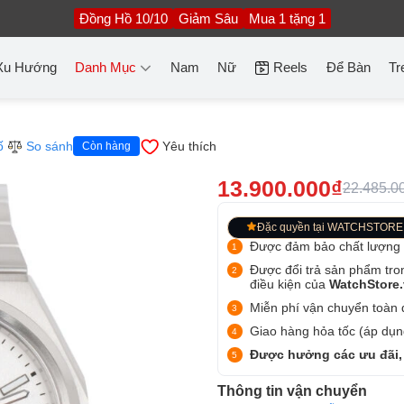
Đồng Hồ 10/10
Giảm Sâu
Mua 1 tặng 1
Xu Hướng
Danh Mục
Nam
Nữ
Reels
Để Bàn
Tr
ố
So sánh
Yêu thích
Còn hàng
13.900.000₫
22.485.0
Đặc quyền tại WATCHSTORE
Được đảm bảo chất lượng
Được đổi trả sản phẩm tro
điều kiện của
WatchStore
Miễn phí vận chuyển toàn q
Giao hàng hỏa tốc (áp dụng
Được hưởng các ưu đãi,
Thông tin vận chuyển