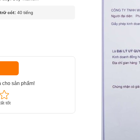
rữ cót:
40 tiếng
á cho sản phẩm!
ất tốt