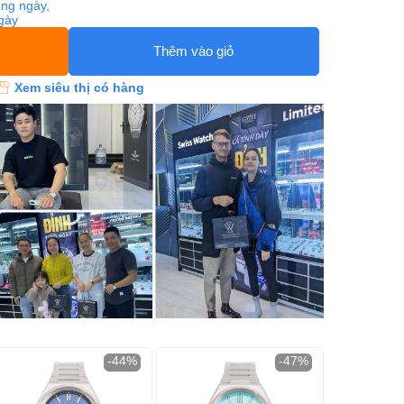
ng ngày,
ngày
Thêm vào giỏ
Xem siêu thị có hàng
-44%
-47%