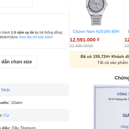
Citizen Nam NJ0180-80H
o hành
1-5 năm uy tín
tại hệ thống đồng
 WatchStore
Xem địa chỉ bảo hành
12.591.000
₫
1
22.485.000đ
22
Đã có 155,724+ Khách đã
dẫn chọn size
Tất cả sản phẩm 
Chứng
Nhật
nước:
10atm
y:
Cơ
u dây:
Dây Titanium