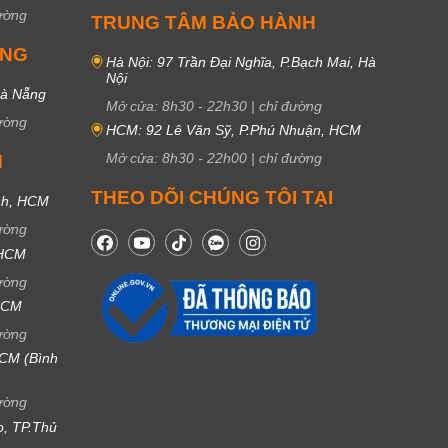
ường
TRUNG TÂM BẢO HÀNH
UNG
Hà Nội: 97 Trần Đại Nghĩa, P.Bạch Mai, Hà
Nội
Đà Nẵng
Mở cửa:
8h30
-
22h30
|
chỉ đường
ường
HCM: 92 Lê Văn Sỹ, P.Phú Nhuận, HCM
Mở cửa:
8h30
-
22h00
|
chỉ đường
M
THEO DÕI CHÚNG TÔI TẠI
nh, HCM
ường
 HCM
ường
 HCM
ường
CM (Bình
ường
ọ, TP.Thủ