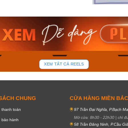
am MTS-
Casio Nam MTS-
Casio U
VDF
RS100L-1AVDF
230EL-
₫
4.276.000₫
2.117.0
50₫
3.634.600₫
1.799.
ay
Mua ngay
Mua 
82
39
XEM TẤT CẢ REELS
 SÁCH CHUNG
CỬA HÀNG MIỀN BẮ
 thanh toán
97 Trần Đại Nghĩa, P.Bạch Ma
Mở cửa:
8h30
-
22h30
|
chỉ đ
h bảo hành
58 Trần Đăng Ninh, P.Cầu Giấ