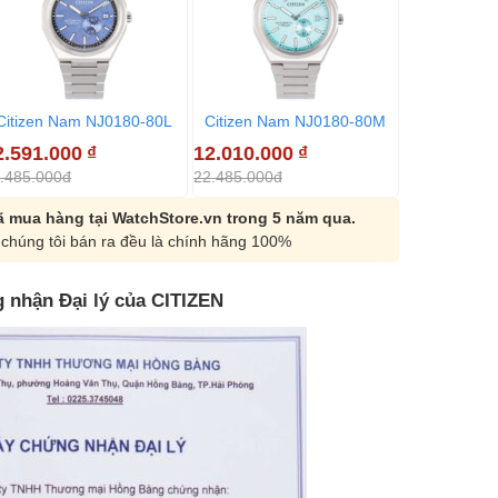
Citizen Nam NJ0180-80L
Citizen Nam NJ0180-80M
Citizen N
2.591.000
₫
12.010.000
₫
12.010.00
.485.000đ
22.485.000đ
22.485.000đ
 mua hàng tại WatchStore.vn trong 5 năm qua.
chúng tôi bán ra đều là chính hãng 100%
 nhận Đại lý của CITIZEN