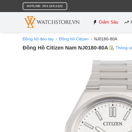
Bỏ
HOTLINE: 093.189.2222
qua
nội
dung
Giảm Sâu
Đồng hồ đeo tay
Đồng hồ Citizen
NJ0180-80A
Đồng Hồ Citizen Nam NJ0180-80A
Thông s