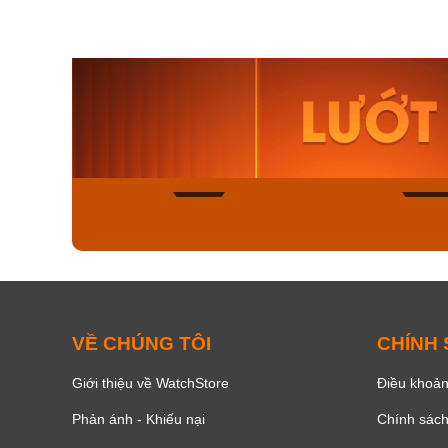
Orient Nam RA-
Casio N
AA0B05R19B
115D-1A
9.480.000₫
2.823.000
8.058.000₫
2.399.5
Mua ngay
Mua ng
139
VỀ CHÚNG TÔI
CHÍNH
Giới thiệu về WatchStore
Điều khoản
Phản ánh - Khiếu nại
Chính sác