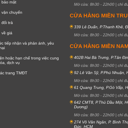
h bảo mật
Mở cửa:
8h30
-
22h00
|
chỉ đ
 vận chuyển
CỬA HÀNG MIỀN TR
đổi trả
339 Lê Duẩn, P.Thanh Khê, 
 về giá
Mở cửa:
8h30
-
22h00
|
chỉ đ
c tiếp nhận và phản ánh, yêu
CỬA HÀNG MIỀN NA
nại
402B Hai Bà Trưng, P.Tân Đị
iện hoặc hạn chế trong việc cung
óa, dịch vụ
Mở cửa:
8h30
-
22h00
|
chỉ đ
92 Lê Văn Sỹ, P.Phú Nhuận,
các trang TMĐT
Mở cửa:
8h30
-
22h00
|
chỉ đ
61 Quang Trung, P.Gò Vấp,
Mở cửa:
8h30
-
22h00
|
chỉ đ
642 CMT8, P.Thủ Dầu Một, H
Dương)
Mở cửa:
8h30
-
22h00
|
chỉ đ
274 Võ Văn Ngân, P. Bình Th
Đức, HCM