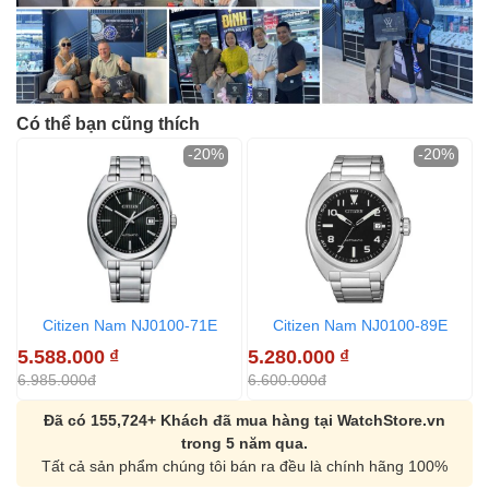
Có thể bạn cũng thích
-20%
-20%
Citizen Nam NJ0100-71E
Citizen Nam NJ0100-89E
5.588.000
₫
5.280.000
₫
5
6.985.000đ
6.600.000đ
6
Đã có 155,724+ Khách đã mua hàng tại WatchStore.vn
trong 5 năm qua.
Tất cả sản phẩm chúng tôi bán ra đều là chính hãng 100%