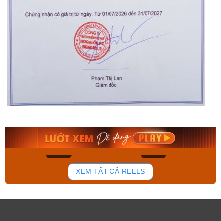
Orient Nam RA-
Casio Nam MTS-
AA0B05R19B
115D-1AVDF
9.480.000₫
2.823.000₫
8.058.000₫
2.399.550₫
Mua ngay
Mua ngay
178
102
XEM TẤT CẢ REELS