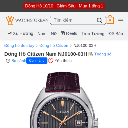
Bỏ
Đồng Hồ 10/10
Giảm Sâu
Mua 1 tặng 1
qua
nội
dung
Tìm
0
kiếm:
Xu Hướng
Reels
Nam
Nữ
Treo Tường
Để Bàn
Đồng hồ đeo tay
Đồng hồ Citizen
NJ0100-03H
Đồng Hồ Citizen Nam NJ0100-03H
Thông số
So sánh
Yêu thích
Còn hàng