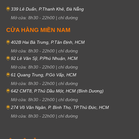
339 Lê Duẩn, P.Thanh Khê, Đà Nẵng
Mở cửa:
8h30
-
22h00
|
chỉ đường
CỬA HÀNG MIỀN NAM
402B Hai Bà Trưng, P.Tân Định, HCM
Mở cửa:
8h30
-
22h00
|
chỉ đường
92 Lê Văn Sỹ, P.Phú Nhuận, HCM
Mở cửa:
8h30
-
22h00
|
chỉ đường
61 Quang Trung, P.Gò Vấp, HCM
Mở cửa:
8h30
-
22h00
|
chỉ đường
642 CMT8, P.Thủ Dầu Một, HCM (Bình Dương)
Mở cửa:
8h30
-
22h00
|
chỉ đường
274 Võ Văn Ngân, P. Bình Thọ, TP.Thủ Đức, HCM
Mở cửa:
8h30
-
22h00
|
chỉ đường