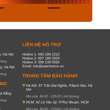
50
20
C
LIÊN HỆ HỖ TRỢ
i, Hà Nội
Hotline 1: 093 189 2222
Hotline 2: 097 189 3333
ường
Hotline 3: 096 139 5555
Email: info@watchstore.vn
y, Hà Nội
ường
TRUNG TÂM BẢO HÀNH
UNG
Hà Nội: 97 Trần Đại Nghĩa, P.Bạch Mai, Hà
Nội
Đà Nẵng
Mở cửa:
8h30
-
22h30
|
chỉ đường
ường
HCM: 92 Lê Văn Sỹ, P.Phú Nhuận, HCM
Mở cửa:
8h30
-
22h00
|
chỉ đường
M