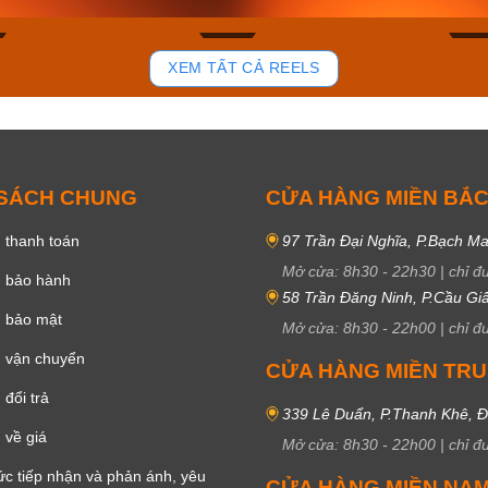
92
47
XEM TẤT CẢ REELS
 SÁCH CHUNG
CỬA HÀNG MIỀN BẮ
 thanh toán
97 Trần Đại Nghĩa, P.Bạch Ma
Mở cửa:
8h30
-
22h30
|
chỉ đ
h bảo hành
58 Trần Đăng Ninh, P.Cầu Giấ
h bảo mật
Mở cửa:
8h30
-
22h00
|
chỉ đ
 vận chuyển
CỬA HÀNG MIỀN TR
đổi trả
339 Lê Duẩn, P.Thanh Khê, 
 về giá
Mở cửa:
8h30
-
22h00
|
chỉ đ
c tiếp nhận và phản ánh, yêu
CỬA HÀNG MIỀN NA