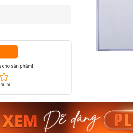
á cho sản phẩm!
ất tốt
am MTS-
Casio Nam MTS-
Casio U
VDF
RS100L-1AVDF
230EL-
₫
4.276.000₫
2.117.0
50₫
3.634.600₫
1.799.
ay
Mua ngay
Mua 