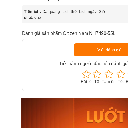
Tiện ích:
Dạ quang, Lịch thứ, Lịch ngày, Giờ,
phút, giây
Đánh giá sản phẩm Citizen Nam NH7490-55L
Viết đánh giá
Trở thành người đầu tiên đánh gi
Rất tệ
Tệ
Tạm ổn
Tốt
R
Orient Nam RA-
Casio N
AA0B05R19B
115D-1A
9.480.000₫
2.823.000
8.058.000₫
2.399.5
Mua ngay
Mua ng