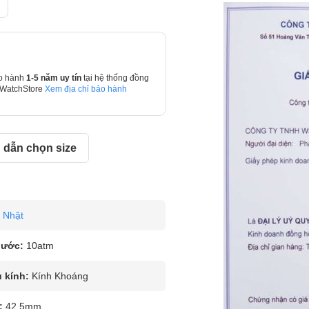
o hành
1-5 năm uy tín
tại hệ thống đồng
 WatchStore
Xem địa chỉ bảo hành
dẫn chọn size
Nhật
nước:
10atm
u kính:
Kính Khoáng
:
42.5mm