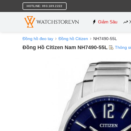
Bỏ
HOTLINE: 093.189.2222
qua
nội
dung
Giảm Sâu
Đồng hồ đeo tay
Đồng hồ Citizen
NH7490-55L
Đồng Hồ Citizen Nam NH7490-55L
Thông s