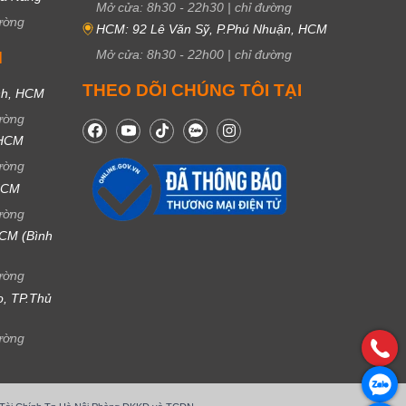
Mở cửa:
8h30
-
22h30
|
chỉ đường
ường
HCM: 92 Lê Văn Sỹ, P.Phú Nhuận, HCM
Mở cửa:
8h30
-
22h00
|
chỉ đường
M
THEO DÕI CHÚNG TÔI TẠI
nh, HCM
ường
 HCM
ường
 HCM
ường
CM (Bình
ường
ọ, TP.Thủ
ường