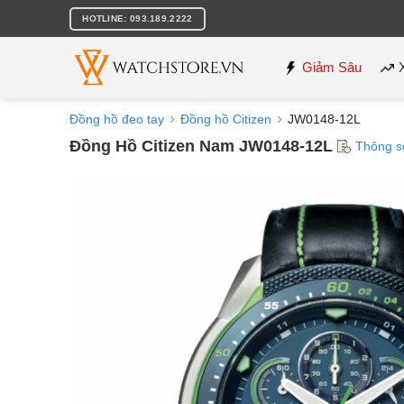
Bỏ
HOTLINE: 093.189.2222
qua
nội
dung
Giảm Sâu
Đồng hồ đeo tay
Đồng hồ Citizen
JW0148-12L
Đồng Hồ Citizen Nam JW0148-12L
Thông s