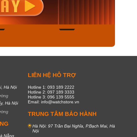
1ADF
4AUDF
1381L
00₫
1.893.000₫
1.893.
450₫
1.609.050₫
1.609
ngay
Mua ngay
Mua
49
17
C
LIÊN HỆ HỖ TRỢ
i, Hà Nội
Hotline 1: 093 189 2222
Hotline 2: 097 189 3333
ường
Hotline 3: 096 139 5555
Email: info@watchstore.vn
y, Hà Nội
ường
TRUNG TÂM BẢO HÀNH
UNG
Hà Nội: 97 Trần Đại Nghĩa, P.Bạch Mai, Hà
Nội
Đà Nẵng