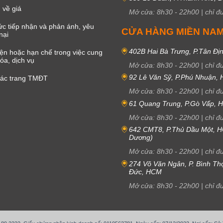
 về giá
Mở cửa:
8h30
-
22h00
|
chỉ đ
c tiếp nhận và phản ánh, yêu
CỬA HÀNG MIỀN NA
nại
402B Hai Bà Trưng, P.Tân Đị
iện hoặc hạn chế trong việc cung
óa, dịch vụ
Mở cửa:
8h30
-
22h00
|
chỉ đ
92 Lê Văn Sỹ, P.Phú Nhuận,
các trang TMĐT
Mở cửa:
8h30
-
22h00
|
chỉ đ
61 Quang Trung, P.Gò Vấp,
Mở cửa:
8h30
-
22h00
|
chỉ đ
642 CMT8, P.Thủ Dầu Một, H
Dương)
Mở cửa:
8h30
-
22h00
|
chỉ đ
274 Võ Văn Ngân, P. Bình Th
Đức, HCM
Mở cửa:
8h30
-
22h00
|
chỉ đ