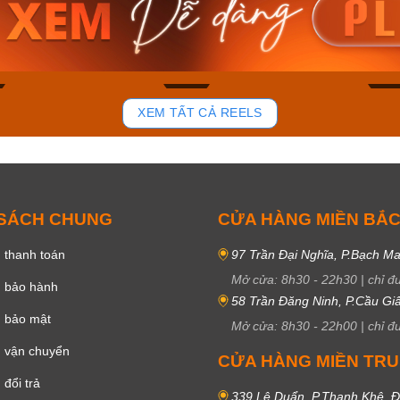
VDF
RS100L-1AVDF
230EL-
₫
4.276.000₫
2.117.0
50₫
3.634.600₫
1.799.
ay
Mua ngay
Mua 
85
44
XEM TẤT CẢ REELS
 SÁCH CHUNG
CỬA HÀNG MIỀN BẮ
 thanh toán
97 Trần Đại Nghĩa, P.Bạch Ma
Mở cửa:
8h30
-
22h30
|
chỉ đ
h bảo hành
58 Trần Đăng Ninh, P.Cầu Giấ
h bảo mật
Mở cửa:
8h30
-
22h00
|
chỉ đ
 vận chuyển
CỬA HÀNG MIỀN TR
đổi trả
339 Lê Duẩn, P.Thanh Khê, 