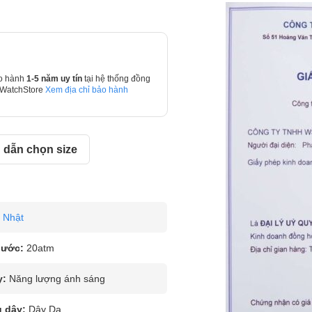
o hành
1-5 năm uy tín
tại hệ thống đồng
 WatchStore
Xem địa chỉ bảo hành
dẫn chọn size
Nhật
nước:
20atm
y:
Năng lượng ánh sáng
u dây:
Dây Da