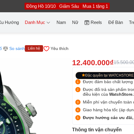
Đồng Hồ 10/10
Giảm Sâu
Mua 1 tặng 1
Xu Hướng
Danh Mục
Nam
Nữ
Reels
Để Bàn
Tr
ố
So sánh
Yêu thích
Liên hệ
12.400.000₫
15.500.0
Đặc quyền tại WATCHSTORE
Được đảm bảo chất lượng
Được đổi trả sản phẩm tro
điều kiện của
WatchStore
Miễn phí vận chuyển toàn q
Giao hàng hỏa tốc (áp dụng
Được hưởng các ưu đãi,
Thông tin vận chuyển