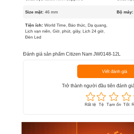
Size mặt:
46 mm
Bộ máy:
Tiện ích:
World Time, Báo thức, Dạ quang,
Lịch vạn niên, Giờ, phút, giây, Lịch 24 giờ,
Đèn Led
Đánh giá sản phẩm Citizen Nam JW0148-12L
Viết đánh giá
Trở thành người đầu tiên đánh gi
Rất tệ
Tệ
Tạm ổn
Tốt
R
Orient Nam RA-
Casio N