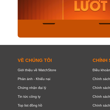
AA0B05R19B
115D-1A
9.480.000₫
2.823.000
8.058.000₫
2.399.5
Mua ngay
Mua ng
150
VỀ CHÚNG TÔI
CHÍNH
Giới thiệu về WatchStore
Điều khoản
Phản ánh - Khiếu nại
Chính sác
Chứng nhận đại lý
Chính sác
Tin tức công ty
Chính sách
Top list đồng hồ
Chính sách 