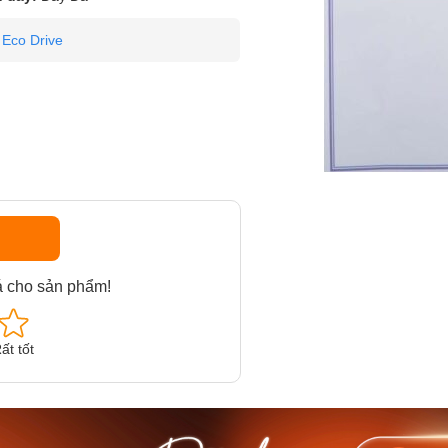
Eco Drive
á cho sản phẩm!
ất tốt
am MTS-
Casio Nam MTS-
Casio U