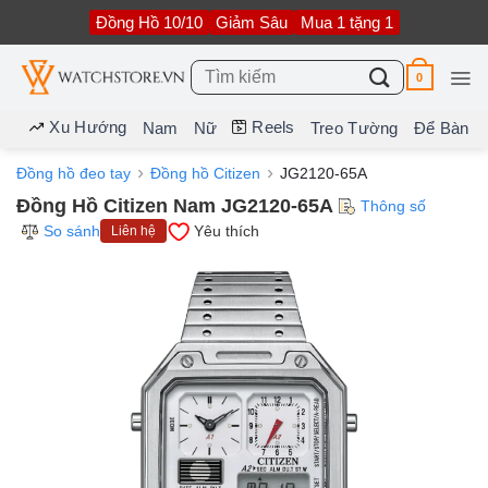
Bỏ
Đồng Hồ 10/10
Giảm Sâu
Mua 1 tặng 1
qua
nội
dung
Tìm
0
kiếm:
Xu Hướng
Reels
Nam
Nữ
Treo Tường
Để Bàn
Đồng hồ đeo tay
Đồng hồ Citizen
JG2120-65A
Đồng Hồ Citizen Nam JG2120-65A
Thông số
So sánh
Yêu thích
Liên hệ