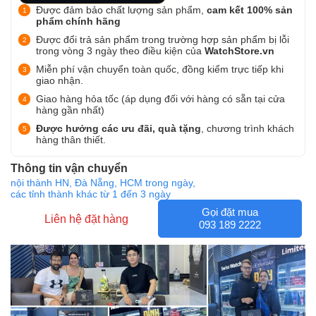
Được đảm bảo chất lượng sản phẩm,
cam kết 100% sản
phẩm chính hãng
Được đổi trả sản phẩm trong trường hợp sản phẩm bị lỗi
trong vòng 3 ngày theo điều kiện của
WatchStore.vn
Miễn phí vận chuyển toàn quốc, đồng kiểm trực tiếp khi
giao nhận.
Giao hàng hỏa tốc (áp dụng đối với hàng có sẵn tại cửa
hàng gần nhất)
Được hưởng các ưu đãi, quà tặng
, chương trình khách
hàng thân thiết.
Thông tin vận chuyển
nội thành HN, Đà Nẵng, HCM trong ngày,
các tỉnh thành khác từ 1 đến 3 ngày
Gọi đặt mua
Liên hệ đặt hàng
093 189 2222