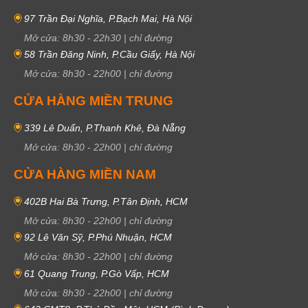
97 Trần Đại Nghĩa, P.Bạch Mai, Hà Nội
Mở cửa:
8h30
-
22h30
|
chỉ đường
58 Trần Đăng Ninh, P.Cầu Giấy, Hà Nội
Mở cửa:
8h30
-
22h00
|
chỉ đường
CỬA HÀNG MIỀN TRUNG
339 Lê Duẩn, P.Thanh Khê, Đà Nẵng
Mở cửa:
8h30
-
22h00
|
chỉ đường
CỬA HÀNG MIỀN NAM
402B Hai Bà Trưng, P.Tân Định, HCM
Mở cửa:
8h30
-
22h00
|
chỉ đường
92 Lê Văn Sỹ, P.Phú Nhuận, HCM
Mở cửa:
8h30
-
22h00
|
chỉ đường
61 Quang Trung, P.Gò Vấp, HCM
Mở cửa:
8h30
-
22h00
|
chỉ đường