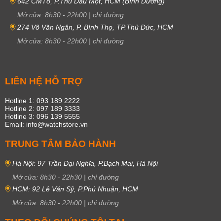
642 CMT8, P.Thủ Dầu Một, HCM (Bình Dương)
Mở cửa:
8h30
-
22h00
|
chỉ đường
274 Võ Văn Ngân, P. Bình Thọ, TP.Thủ Đức, HCM
Mở cửa:
8h30
-
22h00
|
chỉ đường
LIÊN HỆ HỖ TRỢ
Hotline 1: 093 189 2222
Hotline 2: 097 189 3333
Hotline 3: 096 139 5555
Email: info@watchstore.vn
TRUNG TÂM BẢO HÀNH
Hà Nội: 97 Trần Đại Nghĩa, P.Bạch Mai, Hà Nội
Mở cửa:
8h30
-
22h30
|
chỉ đường
HCM: 92 Lê Văn Sỹ, P.Phú Nhuận, HCM
Mở cửa:
8h30
-
22h00
|
chỉ đường