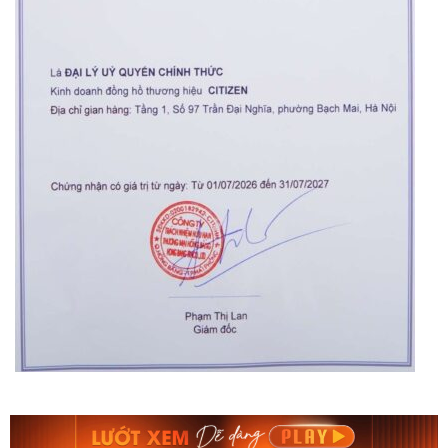
Orient Nam RA-
Casio Nam MTS-
AA0B05R19B
115D-1AVDF
9.480.000₫
2.823.000₫
8.058.000₫
2.399.550₫
Mua ngay
Mua ngay