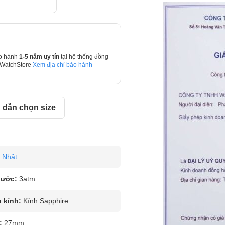
o hành
1-5 năm uy tín
tại hệ thống đồng
 WatchStore
Xem địa chỉ bảo hành
dẫn chọn size
Nhật
nước:
3atm
u kính:
Kính Sapphire
:
27mm