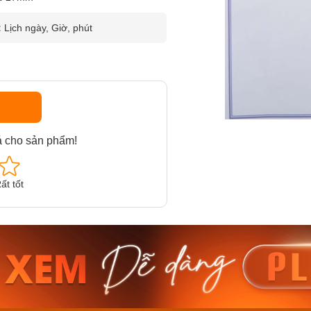
:
Lịch ngày, Giờ, phút
á cho sản phẩm!
ất tốt
am MTS-
Casio Nam MTS-
Casio U
VDF
RS100L-1AVDF
230EL-
₫
4.276.000₫
2.117.0
50₫
3.634.600₫
1.799.
ay
Mua ngay
Mua 