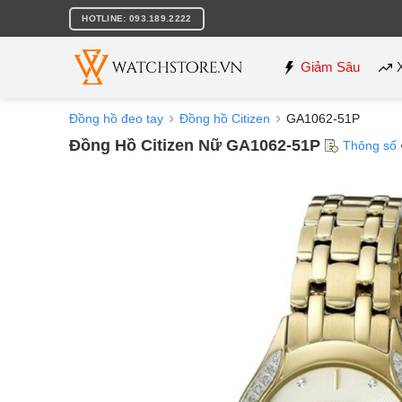
Bỏ
HOTLINE: 093.189.2222
qua
nội
dung
Giảm Sâu
Đồng hồ đeo tay
Đồng hồ Citizen
GA1062-51P
Đồng Hồ Citizen Nữ GA1062-51P
Thông số