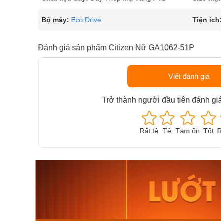
Bộ máy:
Eco Drive
Tiện ích
Đánh giá sản phẩm Citizen Nữ GA1062-51P
Viết đánh giá
Trở thành người đầu tiên đánh gi
Rất tệ
Tệ
Tạm ổn
Tốt
R
Orient Nam RA-
Casio N
AA0B05R19B
115D-1A
9.480.000₫
2.823.000
8.058.000₫
2.399.5
Mua ngay
Mua ng