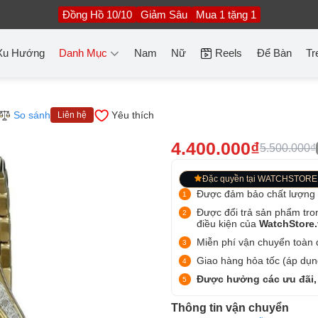
Đồng Hồ 10/10
Giảm Sâu
Mua 1 tặng 1
Xu Hướng
Danh Mục
Nam
Nữ
Reels
Để Bàn
Tr
So sánh
Yêu thích
Liên hệ
4.400.000₫
5.500.000₫
Đặc quyền tại WATCHSTORE
Được đảm bảo chất lượng
Được đổi trả sản phẩm tro
điều kiện của
WatchStore
Miễn phí vận chuyển toàn q
Giao hàng hỏa tốc (áp dụng
Được hưởng các ưu đãi,
Thông tin vận chuyển