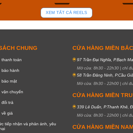
81
38
XEM TẤT CẢ REELS
 SÁCH CHUNG
CỬA HÀNG MIỀN BẮ
 thanh toán
97 Trần Đại Nghĩa, P.Bạch Ma
Mở cửa:
8h30
-
22h30
|
chỉ đ
h bảo hành
58 Trần Đăng Ninh, P.Cầu Giấ
h bảo mật
Mở cửa:
8h30
-
22h00
|
chỉ đ
 vận chuyển
CỬA HÀNG MIỀN TR
đổi trả
339 Lê Duẩn, P.Thanh Khê, 
 về giá
Mở cửa:
8h30
-
22h00
|
chỉ đ
c tiếp nhận và phản ánh, yêu
CỬA HÀNG MIỀN NA
nại