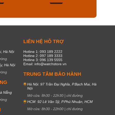
46
17
C
LIÊN HỆ HỖ TRỢ
i, Hà Nội
Hotline 1: 093 189 2222
Hotline 2: 097 189 3333
ường
Hotline 3: 096 139 5555
Email: info@watchstore.vn
y, Hà Nội
ường
TRUNG TÂM BẢO HÀNH
UNG
Hà Nội: 97 Trần Đại Nghĩa, P.Bạch Mai, Hà
Nội
Đà Nẵng
Mở cửa:
8h30
-
22h30
|
chỉ đường
ường
HCM: 92 Lê Văn Sỹ, P.Phú Nhuận, HCM
Mở cửa:
8h30
-
22h00
|
chỉ đường
M