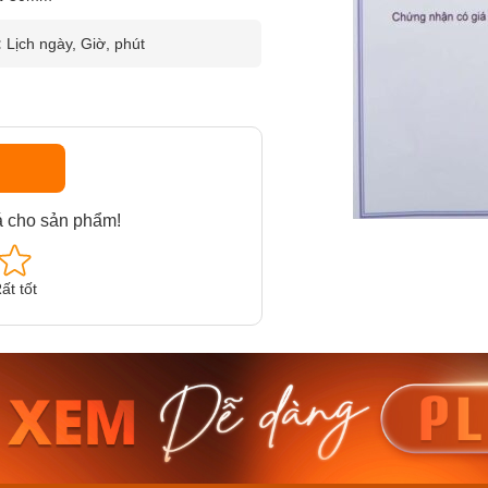
:
Lịch ngày, Giờ, phút
á cho sản phẩm!
ất tốt
am MTS-
Casio Nam MTS-
Casio U
VDF
RS100L-1AVDF
230EL-
₫
4.276.000₫
2.117.0
50₫
3.634.600₫
1.799.
ay
Mua ngay
Mua 