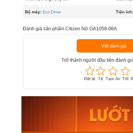
Bộ máy:
Eco Drive
Tiện ích
Đánh giá sản phẩm Citizen Nữ GA1058-08A
Viết đánh giá
Trở thành người đầu tiên đánh gi
Rất tệ
Tệ
Tạm ổn
Tốt
R
Orient Nam RA-
Casio N
AA0B05R19B
115D-1A
9.480.000₫
2.823.000
8.058.000₫
2.399.5
Mua ngay
Mua ng