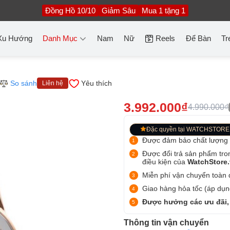
Đồng Hồ 10/10
Giảm Sâu
Mua 1 tặng 1
Xu Hướng
Danh Mục
Nam
Nữ
Reels
Để Bàn
Tr
So sánh
Yêu thích
Liên hệ
3.992.000₫
4.990.000₫
Đặc quyền tại WATCHSTORE
Được đảm bảo chất lượng
Được đổi trả sản phẩm tro
điều kiện của
WatchStore
Miễn phí vận chuyển toàn q
Giao hàng hỏa tốc (áp dụng
Được hưởng các ưu đãi,
Thông tin vận chuyển