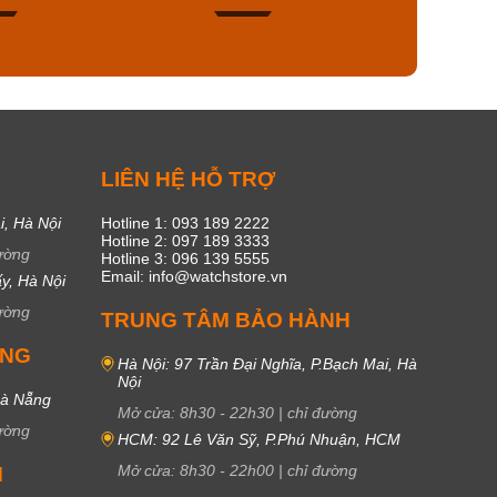
50
20
C
LIÊN HỆ HỖ TRỢ
i, Hà Nội
Hotline 1: 093 189 2222
Hotline 2: 097 189 3333
ường
Hotline 3: 096 139 5555
Email: info@watchstore.vn
y, Hà Nội
ường
TRUNG TÂM BẢO HÀNH
UNG
Hà Nội: 97 Trần Đại Nghĩa, P.Bạch Mai, Hà
Nội
Đà Nẵng
Mở cửa:
8h30
-
22h30
|
chỉ đường
ường
HCM: 92 Lê Văn Sỹ, P.Phú Nhuận, HCM
Mở cửa:
8h30
-
22h00
|
chỉ đường
M