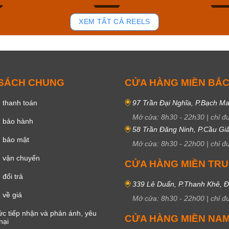
93
48
XEM TẤT CẢ REELS
 SÁCH CHUNG
CỬA HÀNG MIỀN BẮ
 thanh toán
97 Trần Đại Nghĩa, P.Bạch Ma
Mở cửa:
8h30
-
22h30
|
chỉ đ
h bảo hành
58 Trần Đăng Ninh, P.Cầu Giấ
h bảo mật
Mở cửa:
8h30
-
22h00
|
chỉ đ
 vận chuyển
CỬA HÀNG MIỀN TR
đổi trả
339 Lê Duẩn, P.Thanh Khê, 
 về giá
Mở cửa:
8h30
-
22h00
|
chỉ đ
c tiếp nhận và phản ánh, yêu
CỬA HÀNG MIỀN NA
nại