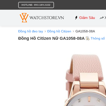
Bỏ
HOTLINE: 093.189.2222
qua
nội
dung
Giảm Sâu
Đồng hồ đeo tay
Đồng hồ Citizen
GA1058-08A
Đồng Hồ Citizen Nữ GA1058-08A
Thông số