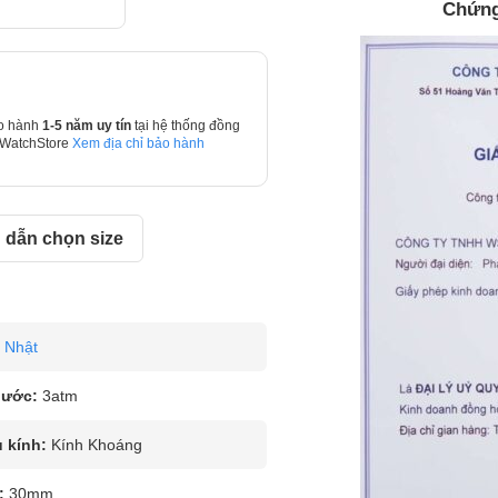
Chứng
o hành
1-5 năm uy tín
tại hệ thống đồng
 WatchStore
Xem địa chỉ bảo hành
dẫn chọn size
Nhật
nước:
3atm
u kính:
Kính Khoáng
:
30mm