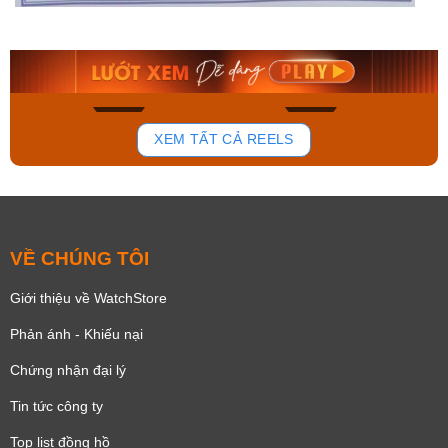
AA0B05R19B
115D-1AVDF
9.480.000₫
2.823.000₫
8.058.000₫
2.399.550₫
Mua ngay
Mua ngay
192
109
XEM TẤT CẢ REELS
VỀ CHÚNG TÔI
Giới thiệu về WatchStore
Phản ánh - Khiếu nại
Chứng nhận đại lý
Tin tức công ty
Top list đồng hồ