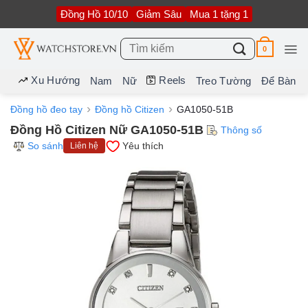
Bỏ
Đồng Hồ 10/10
Giảm Sâu
Mua 1 tặng 1
qua
nội
dung
Tìm
0
kiếm:
Xu Hướng
Reels
Nam
Nữ
Treo Tường
Để Bàn
Đồng hồ đeo tay
Đồng hồ Citizen
GA1050-51B
Đồng Hồ Citizen Nữ GA1050-51B
Thông số
So sánh
Yêu thích
Liên hệ