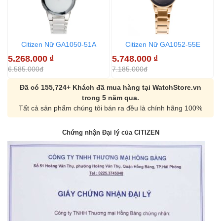
Citizen Nữ GA1050-51A
Citizen Nữ GA1052-55E
5.268.000
₫
5.748.000
₫
2
6.585.000đ
7.185.000đ
6
Đã có 155,724+ Khách đã mua hàng tại WatchStore.vn
trong 5 năm qua.
Tất cả sản phẩm chúng tôi bán ra đều là chính hãng 100%
Chứng nhận Đại lý của CITIZEN