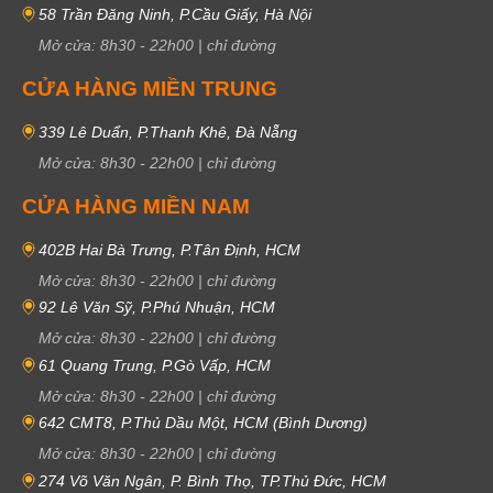
58 Trần Đăng Ninh, P.Cầu Giấy, Hà Nội
Mở cửa:
8h30
-
22h00
|
chỉ đường
CỬA HÀNG MIỀN TRUNG
339 Lê Duẩn, P.Thanh Khê, Đà Nẵng
Mở cửa:
8h30
-
22h00
|
chỉ đường
CỬA HÀNG MIỀN NAM
402B Hai Bà Trưng, P.Tân Định, HCM
Mở cửa:
8h30
-
22h00
|
chỉ đường
92 Lê Văn Sỹ, P.Phú Nhuận, HCM
Mở cửa:
8h30
-
22h00
|
chỉ đường
61 Quang Trung, P.Gò Vấp, HCM
Mở cửa:
8h30
-
22h00
|
chỉ đường
642 CMT8, P.Thủ Dầu Một, HCM (Bình Dương)
Mở cửa:
8h30
-
22h00
|
chỉ đường
274 Võ Văn Ngân, P. Bình Thọ, TP.Thủ Đức, HCM