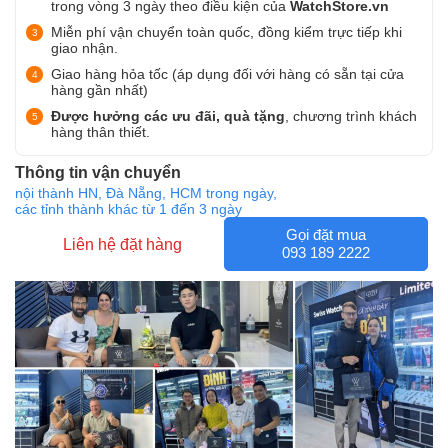
trong vòng 3 ngày theo điều kiện của
WatchStore.vn
Miễn phí vận chuyển toàn quốc, đồng kiểm trực tiếp khi
giao nhận.
Giao hàng hỏa tốc (áp dụng đối với hàng có sẵn tại cửa
hàng gần nhất)
Được hưởng các ưu đãi, quà tặng
, chương trình khách
hàng thân thiết.
Thông tin vận chuyển
nội thành HN, Đà Nẵng, HCM trong ngày,
các tỉnh thành khác từ 1 đến 3 ngày
Gọi đặt mua
Liên hệ đặt hàng
093 189 2222