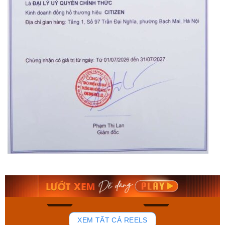
Orient Nam RA-
Casio Nam MTS-
AA0B05R19B
115D-1AVDF
9.480.000₫
2.823.000₫
8.058.000₫
2.399.550₫
Mua ngay
Mua ngay
165
92
XEM TẤT CẢ REELS