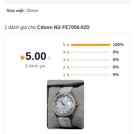
Size mặt:
35mm
1 đánh giá cho
Citizen Nữ FE7056-02D
100%
5
0%
5.00
4
/5
0%
3
1
đánh giá
0%
2
0%
1