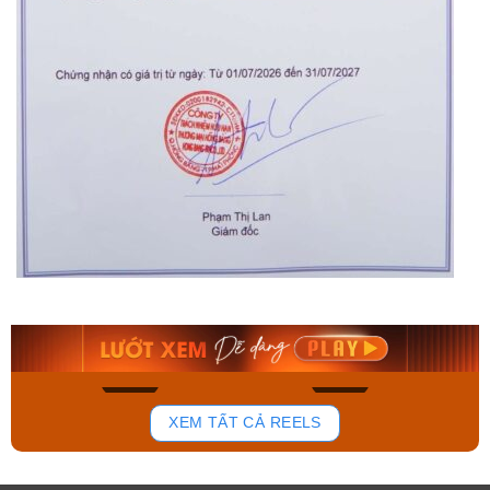
Orient Nam RA-
Casio Nam MTS-
AA0B05R19B
115D-1AVDF
9.480.000₫
2.823.000₫
8.058.000₫
2.399.550₫
Mua ngay
Mua ngay
135
81
XEM TẤT CẢ REELS