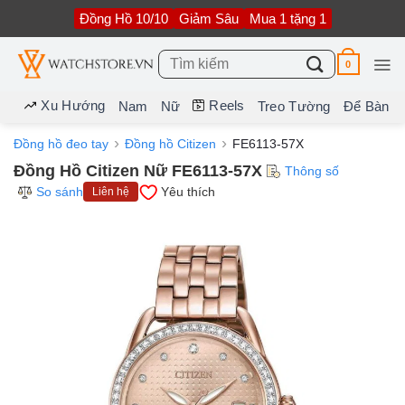
Bỏ
Đồng Hồ 10/10
Giảm Sâu
Mua 1 tặng 1
qua
nội
dung
Tìm
0
kiếm:
Xu Hướng
Reels
Nam
Nữ
Treo Tường
Để Bàn
Đồng hồ đeo tay
Đồng hồ Citizen
FE6113-57X
Đồng Hồ Citizen Nữ FE6113-57X
Thông số
So sánh
Yêu thích
Liên hệ