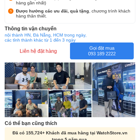
hàng gần nhất)
Được hưởng các ưu đãi, quà tặng
, chương trình khách
hàng thân thiết.
Thông tin vận chuyển
nội thành HN, Đà Nẵng, HCM trong ngày,
các tỉnh thành khác từ 1 đến 3 ngày
Gọi đặt mua
Liên hệ đặt hàng
093 189 2222
Có thể bạn cũng thích
Đã có 155,724+ Khách đã mua hàng tại WatchStore.vn
trong 5 năm qua.