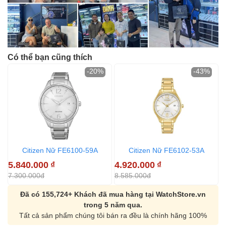
Có thể bạn cũng thích
-20%
-43%
Citizen Nữ FE6100-59A
Citizen Nữ FE6102-53A
5.840.000
₫
4.920.000
₫
7.300.000đ
8.585.000đ
Đã có 155,724+ Khách đã mua hàng tại WatchStore.vn
trong 5 năm qua.
Tất cả sản phẩm chúng tôi bán ra đều là chính hãng 100%