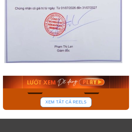
Orient Nam RA-
Casio Nam MTS-
AA0B05R19B
115D-1AVDF
9.480.000₫
2.823.000₫
8.058.000₫
2.399.550₫
Mua ngay
Mua ngay
135
81
XEM TẤT CẢ REELS