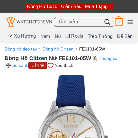
Bỏ
Đồng Hồ 10/10
Giảm Sâu
Mua 1 tặng 1
qua
nội
dung
Tìm
0
kiếm:
Xu Hướng
Reels
Nam
Nữ
Treo Tường
Để Bàn
Đồng hồ đeo tay
Đồng hồ Citizen
FE6101-05W
Đồng Hồ Citizen Nữ FE6101-05W
Thông số
So sánh
Yêu thích
Liên hệ