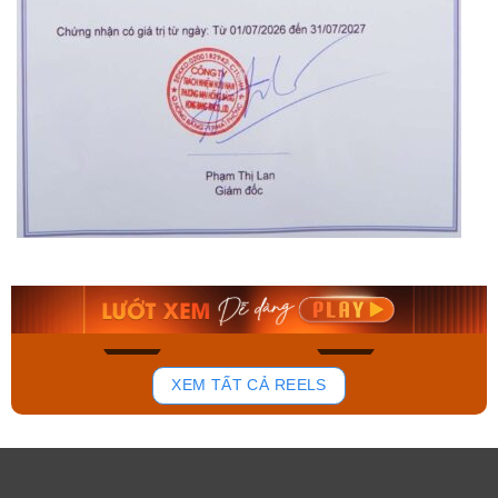
Orient Nam RA-
Casio Nam MTS-
AA0B05R19B
115D-1AVDF
9.480.000₫
2.823.000₫
8.058.000₫
2.399.550₫
Mua ngay
Mua ngay
136
81
XEM TẤT CẢ REELS