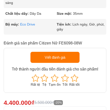
sáng
Chất liệu dây:
Dây Da
Size mặt:
35mm
Bộ máy:
Eco Drive
Tiện ích:
Lịch ngày, Giờ, phút,
giây
Đánh giá sản phẩm Citizen Nữ FE6098-08W
Viết đánh giá
Trở thành người đầu tiên đánh giá cho sản phẩm!
Rất tệ
Tệ
Tạm ổn
Tốt
Rất tốt
4.400.000₫
5.500.000₫
-20%