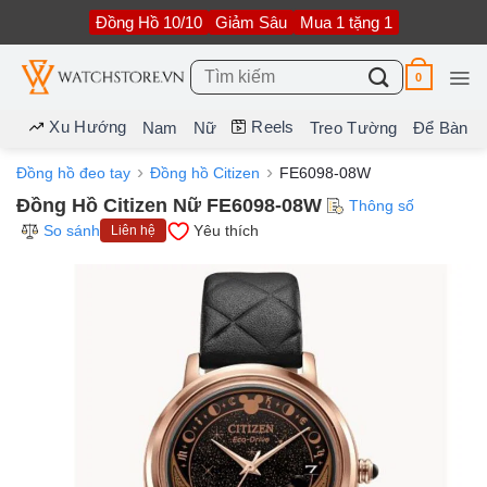
Bỏ
Đồng Hồ 10/10
Giảm Sâu
Mua 1 tặng 1
qua
nội
dung
Tìm
0
kiếm:
Xu Hướng
Reels
Nam
Nữ
Treo Tường
Để Bàn
Đồng hồ đeo tay
Đồng hồ Citizen
FE6098-08W
Đồng Hồ Citizen Nữ FE6098-08W
Thông số
So sánh
Yêu thích
Liên hệ