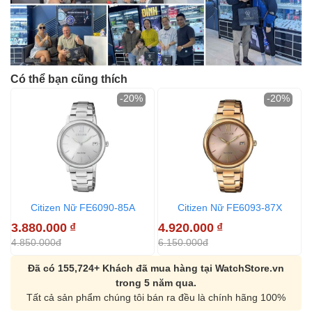
Có thể bạn cũng thích
-20%
-20%
Citizen Nữ FE6090-85A
Citizen Nữ FE6093-87X
3.880.000
₫
4.920.000
₫
4.850.000đ
6.150.000đ
Đã có 155,724+ Khách đã mua hàng tại WatchStore.vn
trong 5 năm qua.
Tất cả sản phẩm chúng tôi bán ra đều là chính hãng 100%