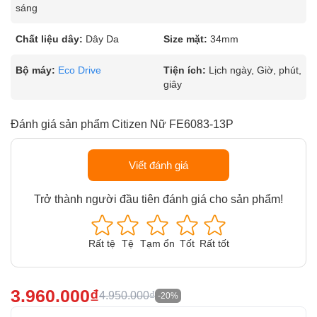
sáng
Chất liệu dây:
Dây Da
Size mặt:
34mm
Bộ máy:
Eco Drive
Tiện ích:
Lịch ngày, Giờ, phút,
giây
Đánh giá sản phẩm Citizen Nữ FE6083-13P
Viết đánh giá
Trở thành người đầu tiên đánh giá cho sản phẩm!
Rất tệ
Tệ
Tạm ổn
Tốt
Rất tốt
3.960.000₫
4.950.000₫
-20%