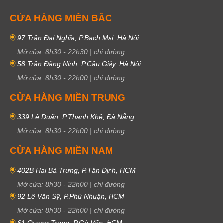
CỬA HÀNG MIỀN BẮC
97 Trần Đại Nghĩa, P.Bạch Mai, Hà Nội
Mở cửa:
8h30
-
22h30
|
chỉ đường
58 Trần Đăng Ninh, P.Cầu Giấy, Hà Nội
Mở cửa:
8h30
-
22h00
|
chỉ đường
CỬA HÀNG MIỀN TRUNG
339 Lê Duẩn, P.Thanh Khê, Đà Nẵng
Mở cửa:
8h30
-
22h00
|
chỉ đường
CỬA HÀNG MIỀN NAM
402B Hai Bà Trưng, P.Tân Định, HCM
Mở cửa:
8h30
-
22h00
|
chỉ đường
92 Lê Văn Sỹ, P.Phú Nhuận, HCM
Mở cửa:
8h30
-
22h00
|
chỉ đường
61 Quang Trung, P.Gò Vấp, HCM