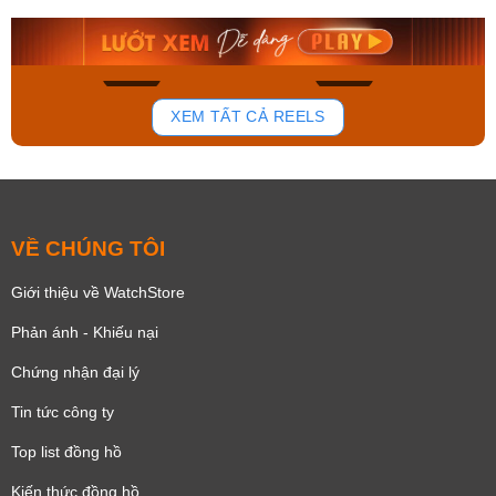
8.058.000₫
2.399.550₫
Mua ngay
Mua ngay
175
100
XEM TẤT CẢ REELS
VỀ CHÚNG TÔI
Giới thiệu về WatchStore
Phản ánh - Khiếu nại
Chứng nhận đại lý
Tin tức công ty
Top list đồng hồ
Kiến thức đồng hồ