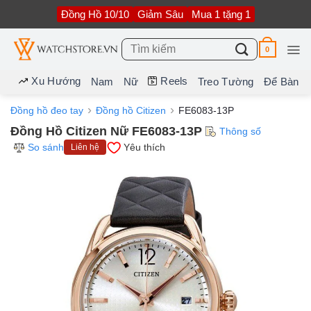
Bỏ
Đồng Hồ 10/10
Giảm Sâu
Mua 1 tặng 1
qua
nội
dung
Tìm
0
kiếm:
Xu Hướng
Reels
Nam
Nữ
Treo Tường
Để Bàn
Đồng hồ đeo tay
Đồng hồ Citizen
FE6083-13P
Đồng Hồ Citizen Nữ FE6083-13P
Thông số
So sánh
Yêu thích
Liên hệ