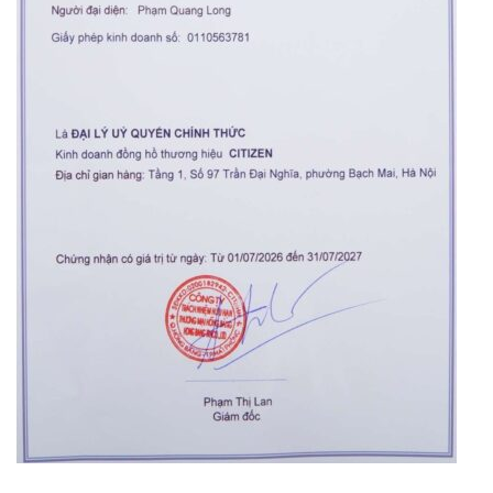
Orient Nam RA-
Casio Nam MTS-
AA0B05R19B
115D-1AVDF
9.480.000₫
2.823.000₫