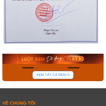
Orient Nam RA-
Casio Nam MTS-
AA0B05R19B
115D-1AVDF
9.480.000₫
2.823.000₫
8.058.000₫
2.399.550₫
Mua ngay
Mua ngay
194
110
XEM TẤT CẢ REELS
VỀ CHÚNG TÔI