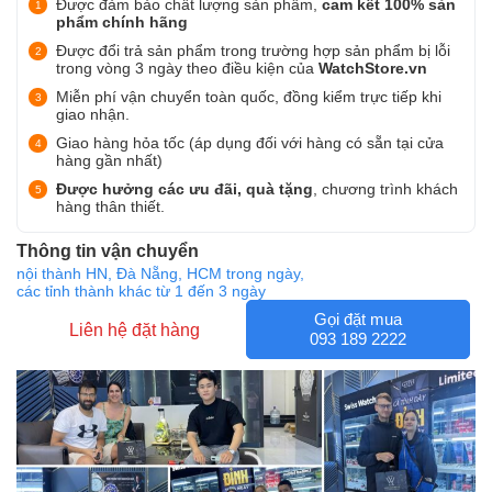
Được đảm bảo chất lượng sản phẩm,
cam kết 100% sản
phẩm chính hãng
Được đổi trả sản phẩm trong trường hợp sản phẩm bị lỗi
trong vòng 3 ngày theo điều kiện của
WatchStore.vn
Miễn phí vận chuyển toàn quốc, đồng kiểm trực tiếp khi
giao nhận.
Giao hàng hỏa tốc (áp dụng đối với hàng có sẵn tại cửa
hàng gần nhất)
Được hưởng các ưu đãi, quà tặng
, chương trình khách
hàng thân thiết.
Thông tin vận chuyển
nội thành HN, Đà Nẵng, HCM trong ngày,
các tỉnh thành khác từ 1 đến 3 ngày
Gọi đặt mua
Liên hệ đặt hàng
093 189 2222