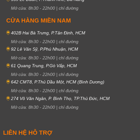
Mở cửa:
8h30
-
22h00
|
chỉ đường
CỬA HÀNG MIỀN NAM
402B Hai Bà Trưng, P.Tân Định, HCM
Mở cửa:
8h30
-
22h00
|
chỉ đường
92 Lê Văn Sỹ, P.Phú Nhuận, HCM
Mở cửa:
8h30
-
22h00
|
chỉ đường
61 Quang Trung, P.Gò Vấp, HCM
Mở cửa:
8h30
-
22h00
|
chỉ đường
642 CMT8, P.Thủ Dầu Một, HCM (Bình Dương)
Mở cửa:
8h30
-
22h00
|
chỉ đường
274 Võ Văn Ngân, P. Bình Thọ, TP.Thủ Đức, HCM
Mở cửa:
8h30
-
22h00
|
chỉ đường
LIÊN HỆ HỖ TRỢ