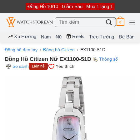
Bỏ
Đồng Hồ 10/10
Giảm Sâu
Mua 1 tặng 1
qua
nội
dung
Tìm
0
kiếm:
Xu Hướng
Reels
Nam
Nữ
Treo Tường
Để Bàn
Đồng hồ đeo tay
Đồng hồ Citizen
EX1100-51D
Đồng Hồ Citizen Nữ EX1100-51D
Thông số
So sánh
Yêu thích
Liên hệ