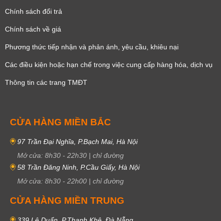
Chính sách đổi trả
Chính sách về giá
Phương thức tiếp nhận và phản ánh, yêu cầu, khiêu nại
Các điều kiện hoặc hạn chế trong việc cung cấp hàng hóa, dịch vụ
Thông tin các trang TMĐT
CỬA HÀNG MIỀN BẮC
97 Trần Đại Nghĩa, P.Bạch Mai, Hà Nội
Mở cửa:
8h30
-
22h30
|
chỉ đường
58 Trần Đăng Ninh, P.Cầu Giấy, Hà Nội
Mở cửa:
8h30
-
22h00
|
chỉ đường
CỬA HÀNG MIỀN TRUNG
339 Lê Duẩn, P.Thanh Khê, Đà Nẵng