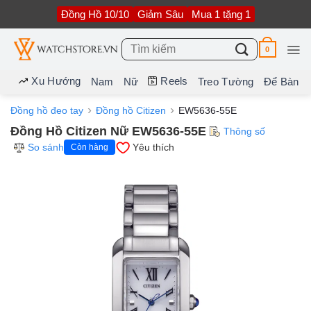
Bỏ
Đồng Hồ 10/10
Giảm Sâu
Mua 1 tặng 1
qua
nội
dung
Tìm
0
kiếm:
Xu Hướng
Reels
Nam
Nữ
Treo Tường
Để Bàn
Đồng hồ đeo tay
Đồng hồ Citizen
EW5636-55E
Đồng Hồ Citizen Nữ EW5636-55E
Thông số
So sánh
Yêu thích
Còn hàng