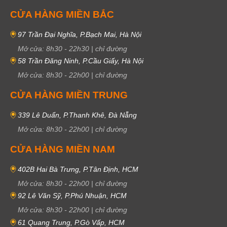
CỬA HÀNG MIỀN BẮC
97 Trần Đại Nghĩa, P.Bạch Mai, Hà Nội
Mở cửa:
8h30
-
22h30
|
chỉ đường
58 Trần Đăng Ninh, P.Cầu Giấy, Hà Nội
Mở cửa:
8h30
-
22h00
|
chỉ đường
CỬA HÀNG MIỀN TRUNG
339 Lê Duẩn, P.Thanh Khê, Đà Nẵng
Mở cửa:
8h30
-
22h00
|
chỉ đường
CỬA HÀNG MIỀN NAM
402B Hai Bà Trưng, P.Tân Định, HCM
Mở cửa:
8h30
-
22h00
|
chỉ đường
92 Lê Văn Sỹ, P.Phú Nhuận, HCM
Mở cửa:
8h30
-
22h00
|
chỉ đường
61 Quang Trung, P.Gò Vấp, HCM