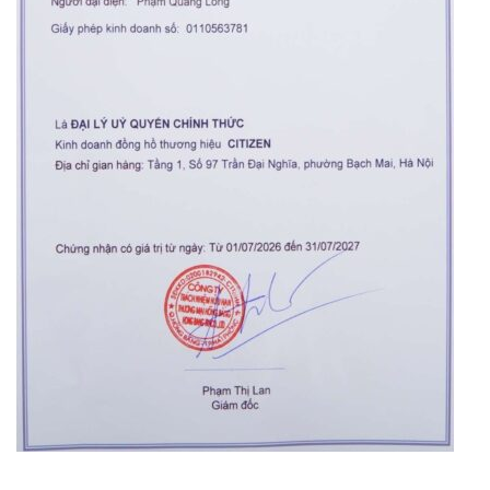
Orient Nam RA-
Casio Nam MTS-
AA0B05R19B
115D-1AVDF
9.480.000₫
2.823.000₫