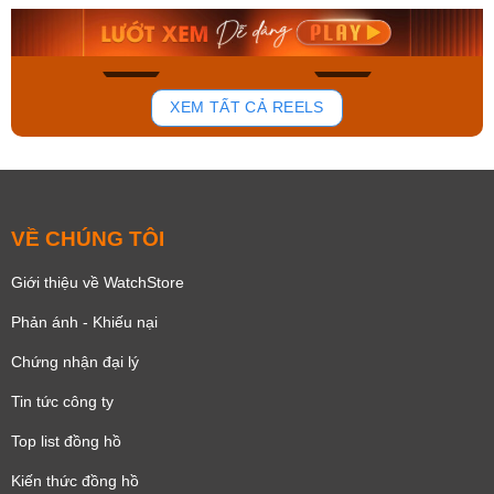
8.058.000₫
2.399.550₫
Mua ngay
Mua ngay
179
102
XEM TẤT CẢ REELS
VỀ CHÚNG TÔI
Giới thiệu về WatchStore
Phản ánh - Khiếu nại
Chứng nhận đại lý
Tin tức công ty
Top list đồng hồ
Kiến thức đồng hồ