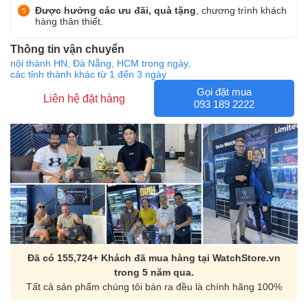
Được hưởng các ưu đãi, quà tặng
, chương trình khách
hàng thân thiết.
Thông tin vận chuyển
nội thành HN, Đà Nẵng, HCM trong ngày,
các tỉnh thành khác từ 1 đến 3 ngày
Gọi đặt mua
Liên hệ đặt hàng
093 189 2222
Đã có 155,724+ Khách đã mua hàng tại WatchStore.vn
trong 5 năm qua.
Tất cả sản phẩm chúng tôi bán ra đều là chính hãng 100%