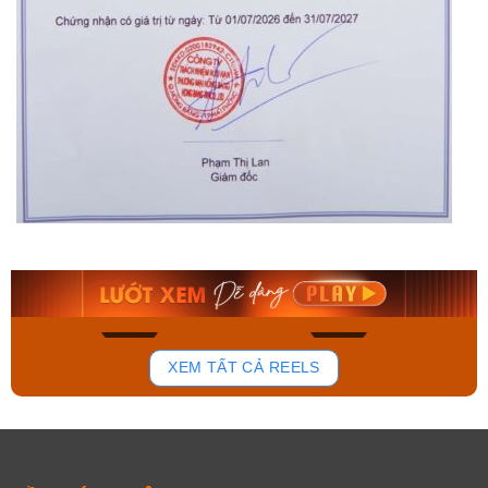
Orient Nam RA-
Casio Nam MTS-
AA0B05R19B
115D-1AVDF
9.480.000₫
2.823.000₫
8.058.000₫
2.399.550₫
Mua ngay
Mua ngay
181
102
XEM TẤT CẢ REELS