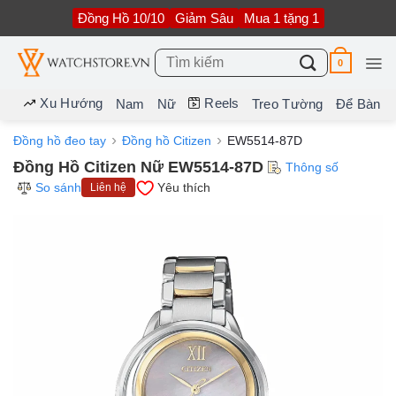
Bỏ
Đồng Hồ 10/10
Giảm Sâu
Mua 1 tặng 1
qua
nội
dung
Tìm
0
kiếm:
Xu Hướng
Reels
Nam
Nữ
Treo Tường
Để Bàn
Đồng hồ đeo tay
Đồng hồ Citizen
EW5514-87D
Đồng Hồ Citizen Nữ EW5514-87D
Thông số
So sánh
Yêu thích
Liên hệ