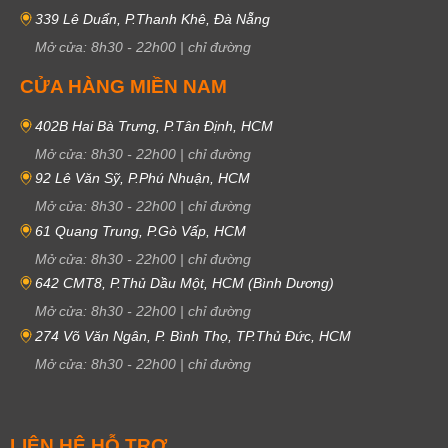
339 Lê Duẩn, P.Thanh Khê, Đà Nẵng
Mở cửa:
8h30
-
22h00
|
chỉ đường
CỬA HÀNG MIỀN NAM
402B Hai Bà Trưng, P.Tân Định, HCM
Mở cửa:
8h30
-
22h00
|
chỉ đường
92 Lê Văn Sỹ, P.Phú Nhuận, HCM
Mở cửa:
8h30
-
22h00
|
chỉ đường
61 Quang Trung, P.Gò Vấp, HCM
Mở cửa:
8h30
-
22h00
|
chỉ đường
642 CMT8, P.Thủ Dầu Một, HCM (Bình Dương)
Mở cửa:
8h30
-
22h00
|
chỉ đường
274 Võ Văn Ngân, P. Bình Thọ, TP.Thủ Đức, HCM
Mở cửa:
8h30
-
22h00
|
chỉ đường
LIÊN HỆ HỖ TRỢ