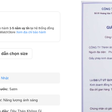
o hành
1-5 năm uy tín
tại hệ thống đồng
 WatchStore
Xem địa chỉ bảo hành
dẫn chọn size
Nhật
nước:
5atm
y:
Năng lượng ánh sáng
u dây:
Dây Thép Không Gỉ