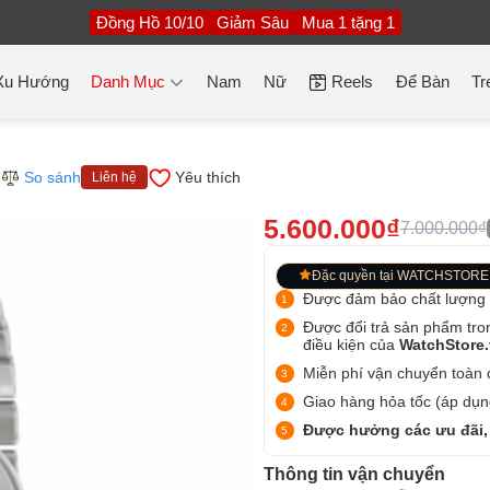
Đồng Hồ 10/10
Giảm Sâu
Mua 1 tặng 1
Xu Hướng
Danh Mục
Nam
Nữ
Reels
Để Bàn
Tr
So sánh
Yêu thích
Liên hệ
5.600.000₫
7.000.000₫
Đặc quyền tại WATCHSTORE
Được đảm bảo chất lượng
Được đổi trả sản phẩm tro
điều kiện của
WatchStore
Miễn phí vận chuyển toàn q
Giao hàng hỏa tốc (áp dụng
Được hưởng các ưu đãi,
Thông tin vận chuyển