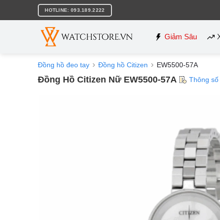
Bỏ
HOTLINE: 093.189.2222
qua
nội
dung
Giảm Sâu
Đồng hồ đeo tay
Đồng hồ Citizen
EW5500-57A
Đồng Hồ Citizen Nữ EW5500-57A
Thông số