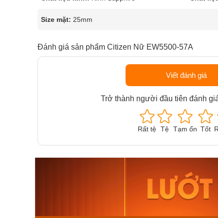
Size mặt:
25mm
Đánh giá sản phẩm Citizen Nữ EW5500-57A
Viết đánh giá
Trở thành người đầu tiên đánh gi
Rất tệ
Tệ
Tạm ổn
Tốt
R
Orient Nam RA-
Casio N
AA0B05R19B
115D-1A
9.480.000₫
2.823.000
8.058.000₫
2.399.5
Mua ngay
Mua ng