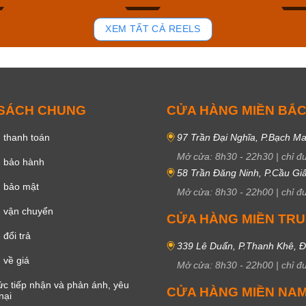
78
36
XEM TẤT CẢ REELS
 SÁCH CHUNG
CỬA HÀNG MIỀN BẮ
 thanh toán
97 Trần Đại Nghĩa, P.Bạch Ma
Mở cửa:
8h30
-
22h30
|
chỉ đ
h bảo hành
58 Trần Đăng Ninh, P.Cầu Giấ
h bảo mật
Mở cửa:
8h30
-
22h00
|
chỉ đ
 vận chuyển
CỬA HÀNG MIỀN TR
đổi trả
339 Lê Duẩn, P.Thanh Khê, 
 về giá
Mở cửa:
8h30
-
22h00
|
chỉ đ
c tiếp nhận và phản ánh, yêu
CỬA HÀNG MIỀN NA
nại