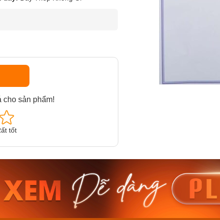
á cho sản phẩm!
ất tốt
am MTS-
Casio Nam MTS-
Casio U
VDF
RS100L-1AVDF
230EL-
₫
4.276.000₫
2.117.0
50₫
3.634.600₫
1.799.
ay
Mua ngay
Mua 