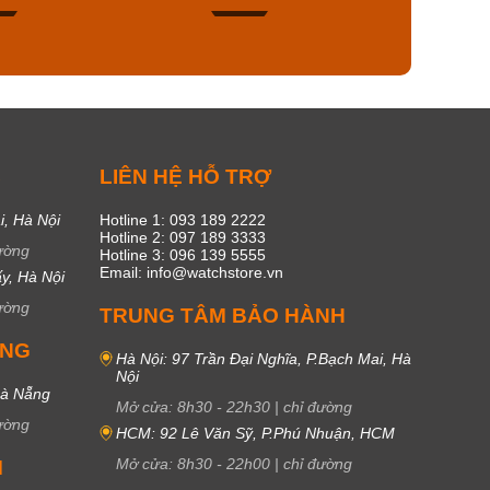
44
15
C
LIÊN HỆ HỖ TRỢ
i, Hà Nội
Hotline 1: 093 189 2222
Hotline 2: 097 189 3333
ường
Hotline 3: 096 139 5555
Email: info@watchstore.vn
y, Hà Nội
ường
TRUNG TÂM BẢO HÀNH
UNG
Hà Nội: 97 Trần Đại Nghĩa, P.Bạch Mai, Hà
Nội
Đà Nẵng
Mở cửa:
8h30
-
22h30
|
chỉ đường
ường
HCM: 92 Lê Văn Sỹ, P.Phú Nhuận, HCM
Mở cửa:
8h30
-
22h00
|
chỉ đường
M