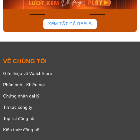
Mua ngay
Mua ngay
168
94
XEM TẤT CẢ REELS
VỀ CHÚNG TÔI
Giới thiệu về WatchStore
Phản ánh - Khiếu nại
Chứng nhận đại lý
Tin tức công ty
Top list đồng hồ
Kiến thức đồng hồ