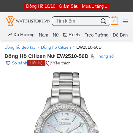
Bỏ
Đồng Hồ 10/10
Giảm Sâu
Mua 1 tặng 1
qua
nội
dung
Tìm
0
kiếm:
Xu Hướng
Reels
Nam
Nữ
Treo Tường
Để Bàn
Đồng hồ đeo tay
Đồng hồ Citizen
EW2510-50D
Đồng Hồ Citizen Nữ EW2510-50D
Thông số
So sánh
Yêu thích
Liên hệ