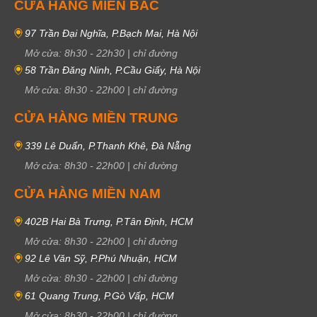
CỬA HÀNG MIỀN BẮC
97 Trần Đại Nghĩa, P.Bạch Mai, Hà Nội
Mở cửa:
8h30
-
22h30
|
chỉ đường
58 Trần Đăng Ninh, P.Cầu Giấy, Hà Nội
Mở cửa:
8h30
-
22h00
|
chỉ đường
CỬA HÀNG MIỀN TRUNG
339 Lê Duẩn, P.Thanh Khê, Đà Nẵng
Mở cửa:
8h30
-
22h00
|
chỉ đường
CỬA HÀNG MIỀN NAM
402B Hai Bà Trưng, P.Tân Định, HCM
Mở cửa:
8h30
-
22h00
|
chỉ đường
92 Lê Văn Sỹ, P.Phú Nhuận, HCM
Mở cửa:
8h30
-
22h00
|
chỉ đường
61 Quang Trung, P.Gò Vấp, HCM
Mở cửa:
8h30
-
22h00
|
chỉ đường